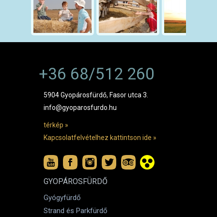
+36 68/512 260
5904 Gyopárosfürdő, Fasor utca 3.
info@gyoparosfurdo.hu
térkép »
Kapcsolatfelvételhez kattintson ide »
GYOPÁROSFÜRDŐ
Gyógyfürdő
Strand és Parkfürdő