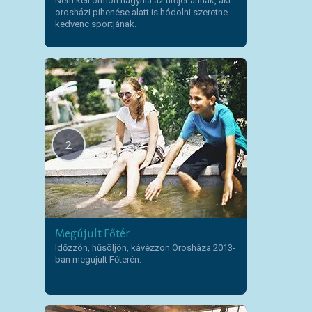
Nem kell otthon hagynia az ütőjét annak, aki
orosházi pihenése alatt is hódolni szeretne
kedvenc sportjának.
2
Megújult Főtér
Időzzön, hűsöljön, kávézzon Orosháza 2013-
ban megújult Főterén.