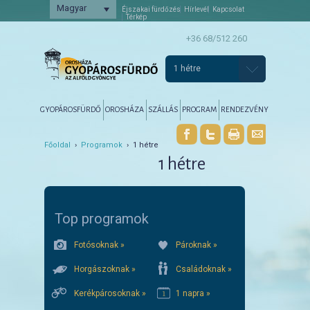
Magyar
Éjszakai fürdőzés
Hírlevél
Kapcsolat
Térkép
+36 68/512 260
1 hétre
Főmenü
Tovább az elsődleges tartalomra
Tovább a másodlagos tartalomra
GYOPÁROSFÜRDŐ
OROSHÁZA
SZÁLLÁS
PROGRAM
RENDEZVÉNY
Főoldal
›
Programok
› 1 hétre
1 hétre
Top programok
Fotósoknak »
Pároknak »
Horgászoknak »
Családoknak »
Kerékpárosoknak »
1 napra »