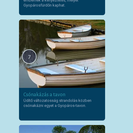
embernek a kényeztetés, melyet
Gyopárosfürdőn kaphat.
7
Csónakázás a tavon
Üdítő változatosság strandolás közben
csónakázni egyet a Gyopáros-tavon.