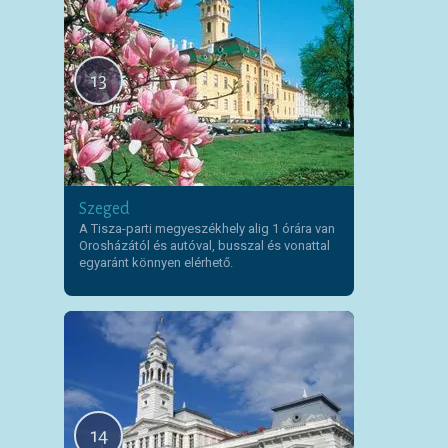
13
Szeged
A Tisza-parti megyeszékhely alig 1 órára van
Orosházától és autóval, busszal és vonattal
egyaránt könnyen elérhető.
14