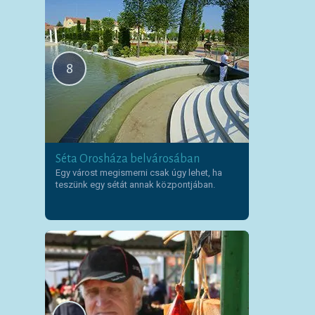
8
Séta Orosháza belvárosában
Egy várost megismerni csak úgy lehet, ha
teszünk egy sétát annak központjában.