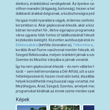
életkorú, érdeklődésű vendégeknek. Az ilyenkor szokásos vis
otthon maradni (drágaság, biztonság), hiszen a helyi vendé
diákbarát árakkal dolgoznak, a közbiztonságra pedig ezen a 
Ha igazi mobil nyaralásra vágyik, érdemes szétnézni a város
körzetében is. Akár gépkocsival érkezik, akár a közösségi k
bátran tervezhet fél-, illetve egynapos programokat a közeli 
város ugyanis több fontos út találkozásánál fekszik, így min
közlekedés kielégítő. Közvetlen autóbuszjáratok indulnak kö
Békéscsabára
(kétféle útvonalon is),
Tótkomlósra
,
Mezőhegy
korábbi Arad-Fiume vasútvonal mentén fekszik, ebből a mai 
Szeged-Békéscsaba, melyen óránként járnak a szerelvények
Szentes és Mezőtúr irányába is járnak vonatok.
Így ha nem gépkocsival érkezik – és nem vállal be hosszabb g
túrát – sem kell lemondania a Dél-Alföld, sőt a szomszédos
feltérképezéséről, hiszen rövid időn belül, átszállás nélkül, e
helyek közelíthetők meg busszal vagy vonattal, mint Szarvas
Mezőhegyes, Arad, Szeged, Szentes, amelyek meghatározó
programokat kínálnak az évnek szinte minden szakában.
Képek