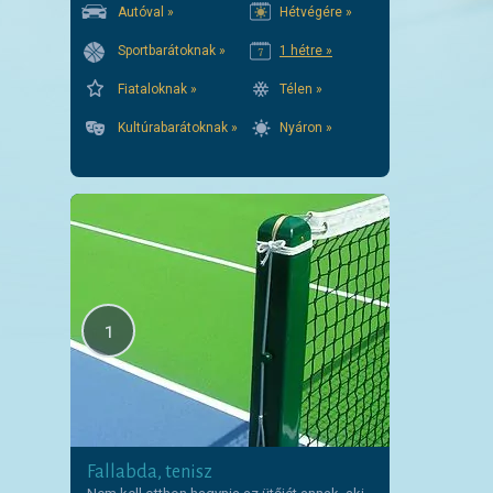
Autóval »
Hétvégére »
Sportbarátoknak »
1 hétre »
Fiataloknak »
Télen »
Kultúrabarátoknak »
Nyáron »
1
Fallabda, tenisz