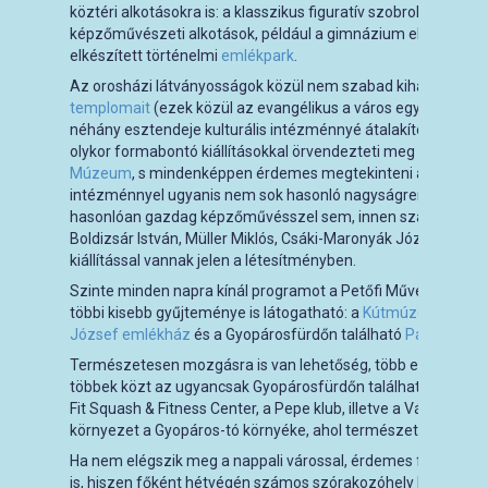
köztéri alkotásokra is: a klasszikus figuratív szobrok mellet
képzőművészeti alkotások, például a gimnázium előtti, Szervá
elkészített történelmi
emlékpark
.
Az orosházi látványosságok közül nem szabad kihagyni még
templomait
(ezek közül az evangélikus a város egyetlen műe
néhány esztendeje kulturális intézménnyé átalakított zsinag
olykor formabontó kiállításokkal örvendezteti meg az érdekl
Múzeum
, s mindenképpen érdemes megtekinteni a
Városi K
intézménnyel ugyanis nem sok hasonló nagyságrendű város 
hasonlóan gazdag képzőművésszel sem, innen származott e
Boldizsár István, Müller Miklós, Csáki-Maronyák József – ők
kiállítással vannak jelen a létesítményben.
Szinte minden napra kínál programot a Petőfi Művelődési Kö
többi kisebb gyűjteménye is látogatható: a
Kútmúzeum
, a P
József emlékház
és a Gyopárosfürdőn található
Panoráma k
Természetesen mozgásra is van lehetőség, több edzőterem 
többek közt az ugyancsak Gyopárosfürdőn található Gyopár S
Fit Squash & Fitness Center, a Pepe klub, illetve a Városi Teni
környezet a Gyopáros-tó környéke, ahol természetesen kerékp
Ha nem elégszik meg a nappali várossal, érdemes feltérkép
is, hiszen főként hétvégén számos szórakozóhely kínálja pr