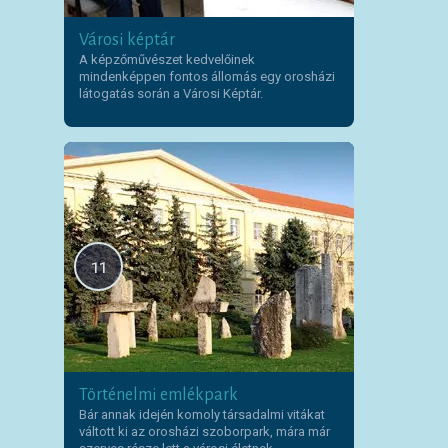
Városi képtár
A képzőművészet kedvelőinek
mindenképpen fontos állomás egy orosházi
látogatás során a Városi Képtár.
11
Történelmi emlékpark
Bár annak idején komoly társadalmi vitákat
váltott ki az orosházi szoborpark, mára már