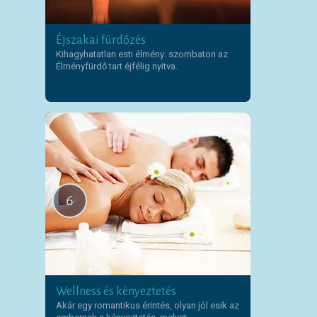
Éjszakai fürdőzés
Kihagyhatatlan esti élmény: szombaton az
Élményfürdő tart éjfélig nyitva.
6
Wellness és kényeztetés
Akár egy romantikus érintés, olyan jól esik az