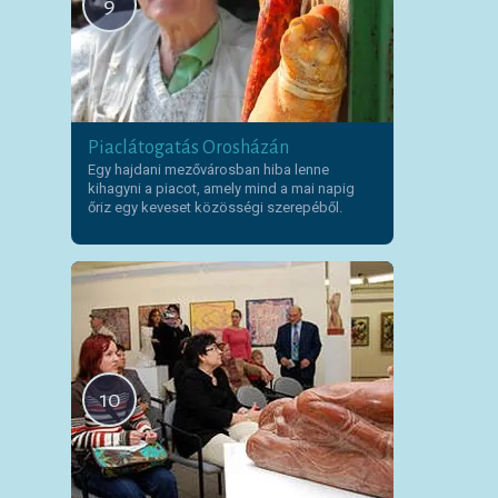
9
Piaclátogatás Orosházán
Egy hajdani mezővárosban hiba lenne
kihagyni a piacot, amely mind a mai napig
őriz egy keveset közösségi szerepéből.
10