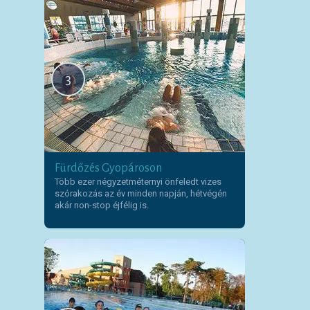
3
Fürdőzés Gyopároson
Több ezer négyzetméternyi önfeledt vizes
szórakozás az év minden napján, hétvégén
akár non-stop éjfélig is.