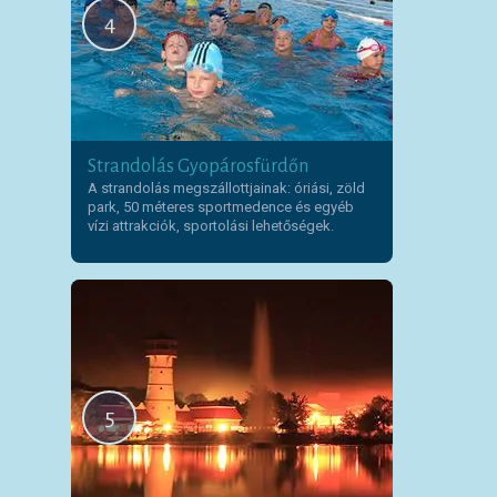
4
Strandolás Gyopárosfürdőn
A strandolás megszállottjainak: óriási, zöld
park, 50 méteres sportmedence és egyéb
vízi attrakciók, sportolási lehetőségek.
5