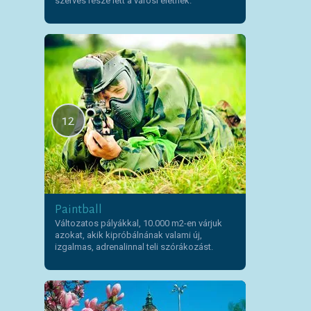
szerves része lett a városi életnek.
12
Paintball
Változatos pályákkal, 10.000 m2-en várjuk
azokat, akik kipróbálnának valami új,
izgalmas, adrenalinnal teli szórákozást.