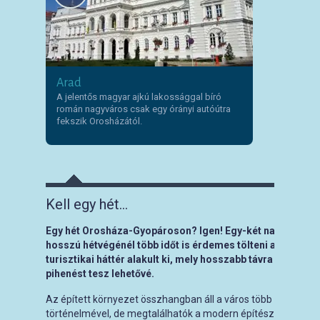
Arad
A jelentős magyar ajkú lakossággal bíró
román nagyváros csak egy órányi autóútra
fekszik Orosházától.
Kell egy hét…
Egy hét Orosháza-Gyopároson? Igen! Egy-két napnál, illet
hosszú hétvégénél több időt is érdemes tölteni az Alföld
turisztikai háttér alakult ki, mely hosszabb távra is tarta
pihenést tesz lehetővé.
Az épített környezet összhangban áll a város több mint két 
történelmével, de megtalálhatók a modern építészet remekei