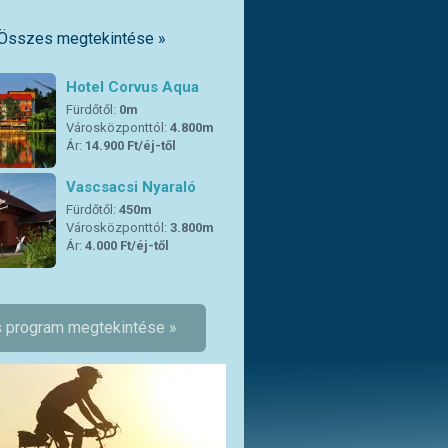
Összes megtekintése »
Hotel Corvus Aqua
Fürdőtől:
0m
Városközponttól:
4.800m
Ár:
14.900 Ft/éj-től
Vascsacsi Nyaraló
Fürdőtől:
450m
Városközponttól:
3.800m
Ár:
4.000 Ft/éj-től
 program megtekintése »