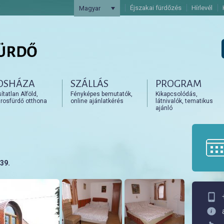
Éjszakai fürdőzés
Hírlevél
Magyar
OSHÁZA
SZÁLLÁS
PROGRAM
artalomra
artalomra
tatlan Alföld,
Fényképes bemutatók,
Kikapcsolódás,
rosfürdő otthona
online ajánlatkérés
látnivalók, tematikus
ajánló
39.