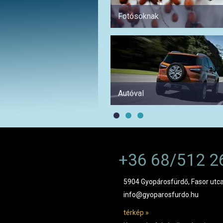
Fotósoknak
Autóval
+36 68/512 2
5904 Gyopárosfürdő, Fasor utca
info@gyoparosfurdo.hu
térkép »