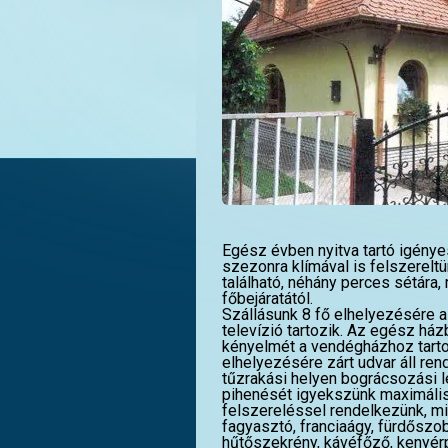
Egész évben nyitva tartó igény
szezonra klímával is felszerel
található, néhány perces sétár
főbejáratától.
Szállásunk 8 fő elhelyezésére 
televízió tartozik. Az egész ház
kényelmét a vendégházhoz tartoz
elhelyezésére zárt udvar áll ren
tűzrakási helyen bográcsozási 
pihenését igyekszünk maximálisa
felszereléssel rendelkezünk, m
fagyasztó, franciaágy, fürdőszo
hűtőszekrény, kávéfőző, kenyérpi