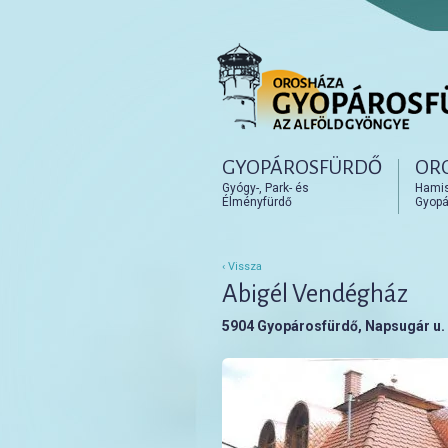
Főmenü
GYOPÁROSFÜRDŐ
OR
Tovább az elsődleges t
Tovább a másodlagos t
Gyógy-, Park- és
Hamisí
Élményfürdő
Gyopá
‹ Vissza
Abigél Vendégház
5904 Gyopárosfürdő, Napsugár u. 