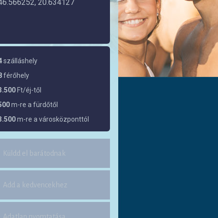
46.566252, 20.634127
4
szálláshely
8
férőhely
3.500
Ft/éj-től
500
m-re a fürdőtől
3.500
m-re a városközponttól
Küldd el barátodnak
Add a kedvencekhez
Adatlap nyomtatása