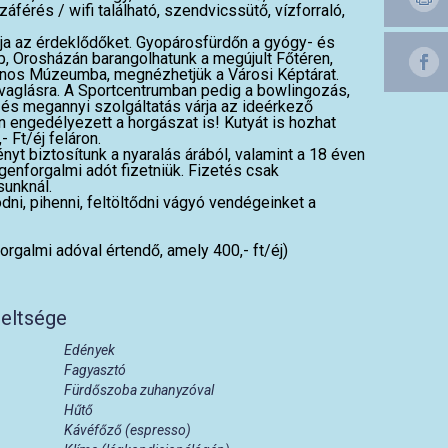
áférés / wifi található, szendvicssütő, vízforraló,
ja az érdeklődőket. Gyopárosfürdőn a gyógy- és
, Orosházán barangolhatunk a megújult Főtéren,
nos Múzeumba, megnézhetjük a Városi Képtárat.
ovaglásra. A Sportcentrumban pedig a bowlingozás,
z és megannyi szolgáltatás várja az ideérkező
 engedélyezett a horgászat is! Kutyát is hozhat
 Ft/éj feláron.
 biztosítunk a nyaralás árából, valamint a 18 éven
genforgalmi adót fizetniük. Fizetés csak
unknál.
ni, pihenni, feltöltődni vágyó vendégeinket a
forgalmi adóval értendő, amely 400,- ft/éj)
reltsége
Edények
Fagyasztó
Fürdőszoba zuhanyzóval
Hűtő
Kávéfőző (espresso)