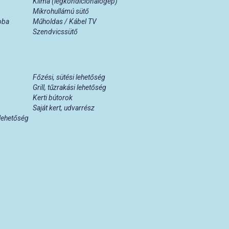
Klíma (légkondicionálógép)
Mikrohullámú sütő
oba
Műholdas / Kábel TV
Szendvicssütő
Főzési, sütési lehetőség
Grill, tűzrakási lehetőség
Kerti bútorok
Saját kert, udvarrész
 lehetőség