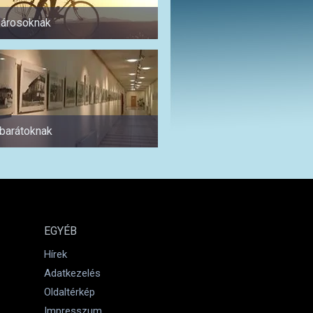
árosoknak
Pároknak
abarátoknak
1 napra
EGYÉB
Hírek
Adatkezelés
Oldaltérkép
Impresszum