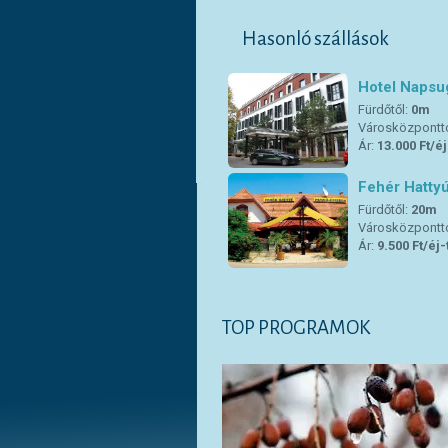
Hasonló szállások
Hotel Napsu
Fürdőtől:
0m
Városközpontt
Ár:
13.000 Ft/éj
Fehér Hatty
Fürdőtől:
20m
Városközpontt
Ár:
9.500 Ft/éj-
TOP PROGRAMOK