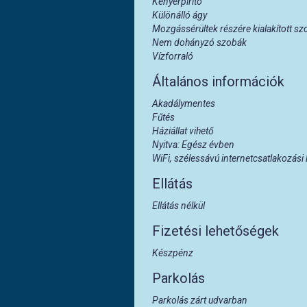
Kenyérpirító
Különálló ágy
Mozgássérültek részére kialakított sz
Nem dohányzó szobák
Vízforraló
Általános információk
Akadálymentes
Fűtés
Háziállat vihető
Nyitva: Egész évben
WiFi, szélessávú internetcsatlakozási
Ellátás
Ellátás nélkül
Fizetési lehetőségek
Készpénz
Parkolás
Parkolás zárt udvarban