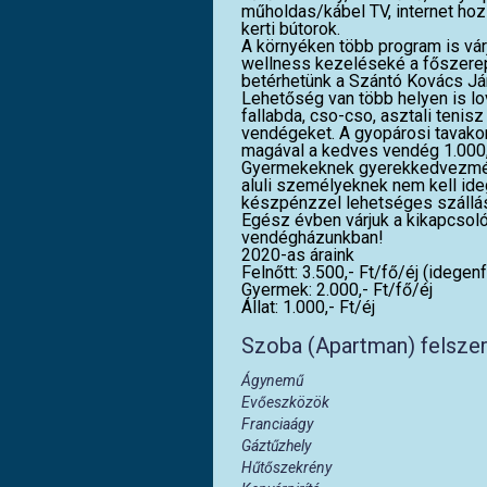
műholdas/kábel TV, internet hozz
kerti bútorok.
A környéken több program is vár
wellness kezeléseké a főszerep
betérhetünk a Szántó Kovács Já
Lehetőség van több helyen is l
fallabda, cso-cso, asztali tenis
vendégeket. A gyopárosi tavakon
magával a kedves vendég 1.000,-
Gyermekeknek gyerekkedvezményt
aluli személyeknek nem kell ide
készpénzzel lehetséges szállás
Egész évben várjuk a kikapcsolód
vendégházunkban!
2020-as áraink
Felnőtt: 3.500,- Ft/fő/éj (idegen
Gyermek: 2.000,- Ft/fő/éj
Állat: 1.000,- Ft/éj
Szoba (Apartman) felsze
Ágynemű
Evőeszközök
Franciaágy
Gáztűzhely
Hűtőszekrény