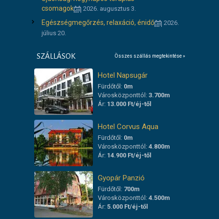
csomagok
2026. augusztus 3.
Egészségmegőrzés, relaxáció, énidő
2026.
július 20.
SZÁLLÁSOK
Összes szállás megtekintése »
Hotel Napsugár
Fürdőtől:
0m
Városközponttól:
3.700m
Ár:
13.000 Ft/éj-től
Hotel Corvus Aqua
Fürdőtől:
0m
Városközponttól:
4.800m
Ár:
14.900 Ft/éj-től
Gyopár Panzió
Fürdőtől:
700m
Városközponttól:
4.500m
Ár:
5.000 Ft/éj-től