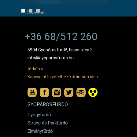
Összes hír ›
+36 68/512 260
5904 Gyopárosfürdő, Fasor utca 3.
info@gyoparosfurdo.hu
térkép »
Kapcsolatfelvételhez kattintson ide »
GYOPÁROSFÜRDŐ
Gyógyfürdő
Strand és Parkfürdő
Élményfürdő