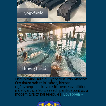
Gyógyfürdő
Élményfürdő
Hamisítatlan Alföld, Gyopárosfürdő otthona:
Orosháza sokszínű város, hiszen
egészségesen keveredik benne az alföldi
mezőváros, a 20. századi ipari központ és a
modern turisztikai település.
Bővebben »