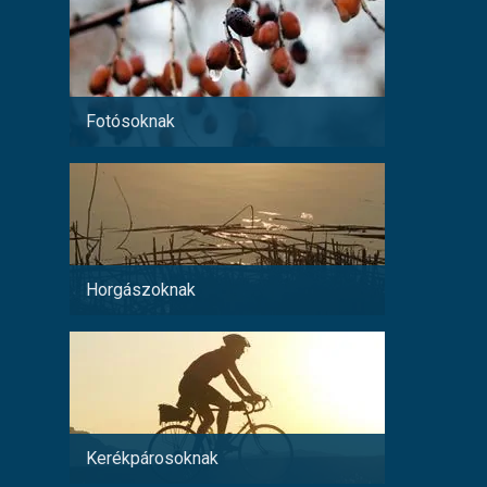
Fotósoknak
Párokn
Horgászoknak
Család
Kerékpárosoknak
Fiatal