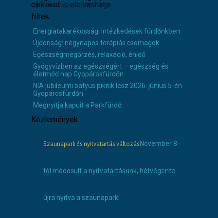
cikkeket is elolvashatja.
Hírek
Energiatakarékossági intézkedések fürdőnkben
Újdonság: négynapos terápiás csomagok
Egészségmegőrzés, relaxáció, énidő
Gyógyvízben az egészségért – egészség és
életmód nap Gyopárosfürdőn
NIA jubileumi batyus piknik lesz 2026. június 5-én
Gyopárosfürdőn
Megnyitja kapuit a Parkfürdő
Közlemények
November 8-
Szaunapark és nyitvatartás változás
tól módosult a nyitvatartásunk, hétvégente
újra nyitva a szaunapark!