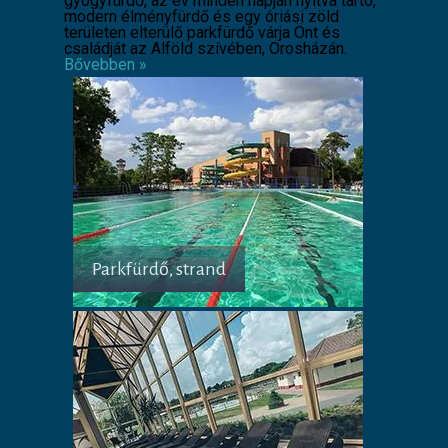
gyógyfürdő, az év minden napján nyitva tartó,
modern élményfürdő és egy óriási zöld
területen elterülő parkfürdő várja Önt és
családját az Alföld szívében, Orosházán.
Bővebben »
Parkfürdő, strand