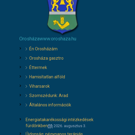
Orosháza
www.oroshaza.hu
Én Orosházám
Orosháza gasztro
Éttermek
Hamisítatlan alföld
Viharsarok
Szomszédunk: Arad
Általános információk
Energiatakarékossági intézkedések
fürdőnkben
2026. augusztus 3.
Újdonság: négynapos terápiás