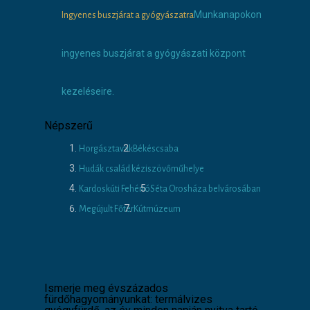
Munkanapokon
Ingyenes buszjárat a gyógyászatra
ingyenes buszjárat a gyógyászati központ
kezeléseire.
Népszerű
Horgásztavak
Békéscsaba
Hudák család kéziszövőműhelye
Kardoskúti Fehértó
Séta Orosháza belvárosában
Megújult Főtér
Kútmúzeum
Ismerje meg évszázados
fürdőhagyományunkat: termálvizes