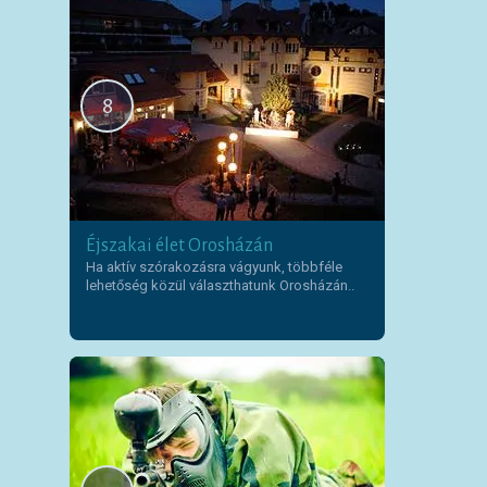
8
Éjszakai élet Orosházán
Ha aktív szórakozásra vágyunk, többféle
lehetőség közül választhatunk Orosházán..