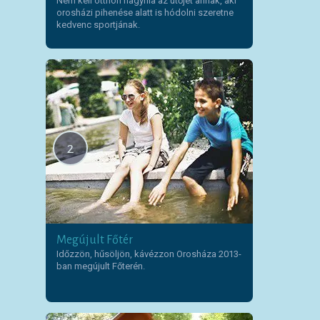
Nem kell otthon hagynia az ütőjét annak, aki
orosházi pihenése alatt is hódolni szeretne
kedvenc sportjának.
2
Megújult Főtér
Időzzön, hűsöljön, kávézzon Orosháza 2013-
ban megújult Főterén.