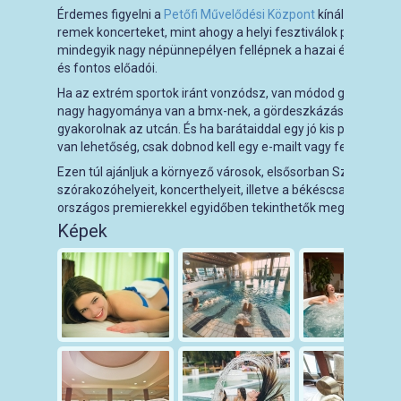
Érdemes figyelni a
Petőfi Művelődési Központ
kínálatát, his
remek koncerteket, mint ahogy a helyi fesztiválok programjait
mindegyik nagy népünnepélyen fellépnek a hazai és nemzetk
és fontos előadói.
Ha az extrém sportok iránt vonzódsz, van módod gyakorolni 
nagy hagyománya van a bmx-nek, a gördeszkázásnak – ezek 
gyakorolnak az utcán. És ha barátaiddal egy jó kis paintball-
van lehetőség, csak dobnod kell egy e-mailt vagy felhívni tel
Ezen túl ajánljuk a környező városok, elsősorban Szeged, Bé
szórakozóhelyeit, koncerthelyeit, illetve a békéscsabai
Cente
országos premierekkel egyidőben tekinthetők meg a legfriss
Képek