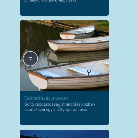
Élményfürdő tart éjfélig nyitva.
7
Csónakázás a tavon
Üdítő változatosság strandolás közben
csónakázni egyet a Gyopáros-tavon.