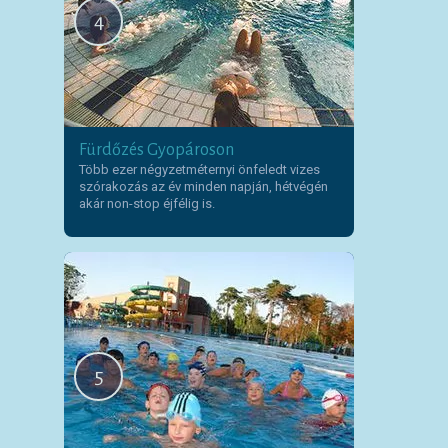
4
Fürdőzés Gyopároson
Több ezer négyzetméternyi önfeledt vizes
szórakozás az év minden napján, hétvégén
akár non-stop éjfélig is.
5