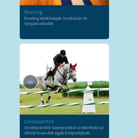
Bowling
Bowling lehetőségek Orosházán és
Gyopárosfürdőn.
11
Lovassportok
Orosháza több szempontból is tekinthető az
alföldi lovas élet egyik központjának.