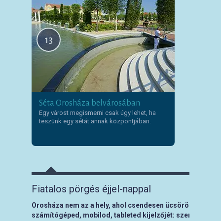
13
Séta Orosháza belvárosában
Egy várost megismerni csak úgy lehet, ha
teszünk egy sétát annak központjában.
Fiatalos pörgés éjjel-nappal
Orosháza nem az a hely, ahol csendesen ücsörögsz és bá
számítógéped, mobilod, tableted kijelzőjét: szerencsére