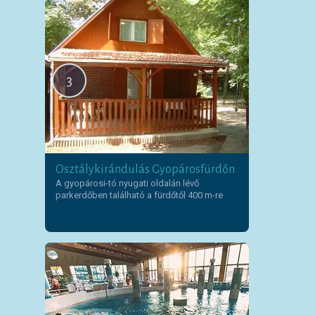
3
Osztálykirándulás Gyopárosfürdőn
A gyopárosi-tó nyugati oldalán lévő
parkerdőben található a fürdőtől 400 m-re