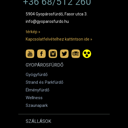
+36 68/512 260
5904 Gyopárosfürdő, Fasor utca 3.
info@gyoparosfurdo.hu
térkép »
Kapcsolatfelvételhez kattintson ide »
GYOPÁROSFÜRDŐ
Gyógyfürdő
Strand és Parkfürdő
Élményfürdő
Wellness
Szaunapark
SZÁLLÁSOK