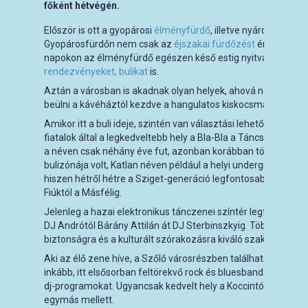
főként hétvégén.
Először is ott a gyopárosi
élményfürdő
, illetve nyáron a hata
Gyopárosfürdőn nem csak az
éjszakai fürdőzést
érdemes kip
napokon az élményfürdő egészen késő estig nyitva tart – d
rendezvényeket, bulikat
is.
Aztán a városban is akadnak olyan helyek, ahová napközben
beülni a kávéháztól kezdve a hangulatos kiskocsmákig.
Amikor itt a buli ideje, szintén van választási lehetőséged. A 
fiatalok által a legkedveltebb hely a Bla-Bla a Táncsics utcá
a néven csak néhány éve fut, azonban korábban több gener
bulizónája volt, Katlan néven például a helyi underground ifjú
hiszen hétről hétre a Sziget-generáció legfontosabb zenekarai
Fiúktól a Másfélig.
Jelenleg a hazai elektronikus tánczenei színtér legfontosabb
DJ Andrótól Bárány Attilán át DJ Sterbinszkyig. Több ezren lá
biztonságra és a kulturált szórakozásra kiváló szakemberek 
Aki az élő zene híve, a Szőlő városrészben található
Anno sö
inkább, itt elsősorban feltörekvő rock és bluesbandák játszana
dj-programokat. Ugyancsak kedvelt hely a Koccintó, ahol több
egymás mellett.