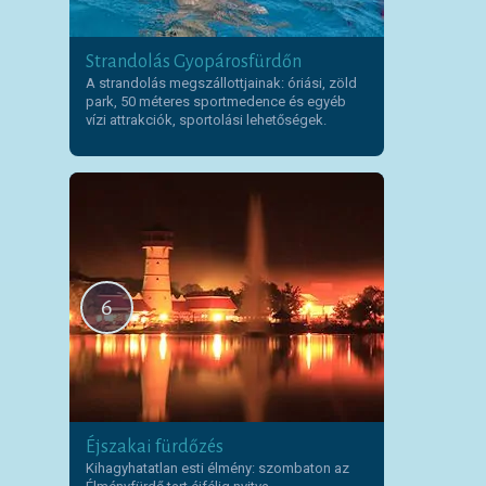
Strandolás Gyopárosfürdőn
A strandolás megszállottjainak: óriási, zöld
park, 50 méteres sportmedence és egyéb
vízi attrakciók, sportolási lehetőségek.
6
Éjszakai fürdőzés
Kihagyhatatlan esti élmény: szombaton az