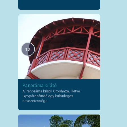
12
Panoráma kilátó
A Panoráma kilátó Orosháza, illetve
Gyopárosfürdő egy különleges
nevezetessége.