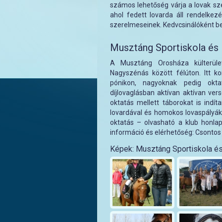
számos lehetőség várja a lovak szer
ahol fedett lovarda áll rendelkez
szerelmeseinek. Kedvcsinálóként be
Musztáng Sportiskola és 
A Musztáng Orosháza külterület
Nagyszénás között félúton. Itt kor
pónikon, nagyoknak pedig oktat
díjlovaglásban aktívan aktívan ver
oktatás mellett táborokat is indí
lovardával és homokos lovaspályák
oktatás – olvasható a klub honla
információ és elérhetőség: Csonto
Képek: Musztáng Sportiskola és