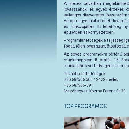
A ménes udvarban megtekinthet
lovasszánok, és egyéb érdekes k
sallangos díszveretes lószerszámo
Európa egyedülálló fedett lovardáj
és funkciójában. Itt lehetőség ny
épületben és környezetben.
Programlehetőségek a teljesség ig
fogat, télen lovas szán, ötösfogat, 
Az egyes programokra történő bejel
munkanapokon 8 órától, 16 órái
munkaidőn kívül hétvégén és ünnepn
További elérhetőségek:
+36 68/566 566 / 2422 mellék
+36 68/566-591
Mezőhegyes, Kozma Ferenc út 30.
TOP PROGRAMOK