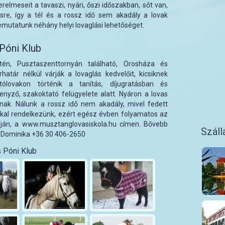
elmeseit a tavaszi, nyári, őszi időszakban, sőt van,
ésre, így a tél és a rossz idő sem akadály a lovak
mutatunk néhány helyi lovaglási lehetőséget.
Póni Klub
én, Pusztaszenttornyán található, Orosháza és
határ nélkül várják a lovaglás kedvelőit, kicsiknek
ólovakon történik a tanítás, díjugratásban és
senyző, szakoktató felügyelete alatt. Nyáron a lovas
tanak. Nálunk a rossz idő nem akadály, mivel fedett
kal rendelkezünk, ezért egész évben folyamatos az
pján, a www.musztanglovasiskola.hu címen. Bővebb
Száll
s Dominika +36 30 406-2650
 Póni Klub