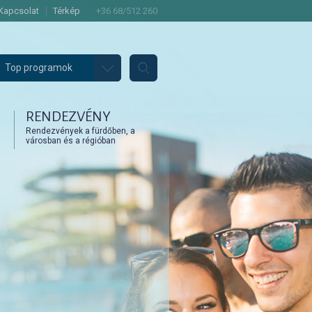
Kapcsolat
Térkép
+36 68/512 260
Top programok
RENDEZVÉNY
Rendezvények a fürdőben, a
városban és a régióban