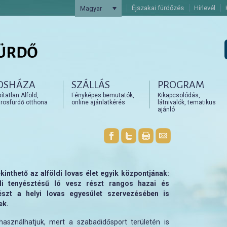
Éjszakai fürdőzés
Hírlevél
Magyar
OSHÁZA
SZÁLLÁS
PROGRAM
artalomra
artalomra
tatlan Alföld,
Fényképes bemutatók,
Kikapcsolódás,
rosfürdő otthona
online ajánlatkérés
látnivalók, tematikus
ajánló
inthető az alföldi lovas élet egyik központjának:
li tenyésztésű ló vesz részt rangos hazai és
szt a helyi lovas egyesület szervezésében is
ek.
 használhatjuk, mert a szabadidősport területén is