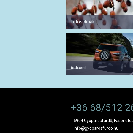
Fotósoknak
Autóval
+36 68/512 2
5904 Gyopárosfürdő, Fasor utca
info@gyoparosfurdo.hu