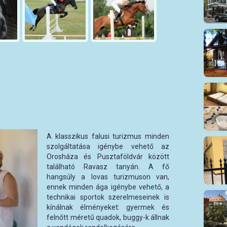
A klasszikus falusi turizmus minden
szolgáltatása igénybe vehető az
Orosháza és Pusztaföldvár között
található Ravasz tanyán. A fő
hangsúly a lovas turizmuson van,
ennek minden ága igénybe vehető, a
technikai sportok szerelmeseinek is
kínálnak élményeket: gyermek és
felnőtt méretű quadok, buggy-k állnak