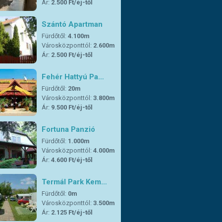
Ár:
2.500 Ft/éj-től
Szántó Apartman
Fürdőtől:
4.100m
Városközponttól:
2.600m
Ár:
2.500 Ft/éj-től
Fehér Hattyú Pa…
Fürdőtől:
20m
Városközponttól:
3.800m
Ár:
9.500 Ft/éj-től
Fortuna Panzió
Fürdőtől:
1.000m
Városközponttól:
4.000m
Ár:
4.600 Ft/éj-től
Termál Park Kem…
Fürdőtől:
0m
Városközponttól:
3.500m
Ár:
2.125 Ft/éj-től