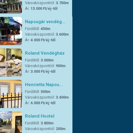
Városközponttól:
3.700m
Ár:
13.000 Ft/éj-től
Napsugár vendég…
Fürdőtől:
450m
Városközponttól:
3.600m
Ár:
4.000 Ft/éj-től
Roland Vendégház
Fürdőtől:
3.000m
Városközponttól:
900m
Ár:
3.000 Ft/éj-től
Henrietta Napsu…
Fürdőtől:
500m
Városközponttól:
3.400m
Ár:
6.000 Ft/éj-től
Roland Hostel
Fürdőtől:
3.800m
Városközponttól:
200m