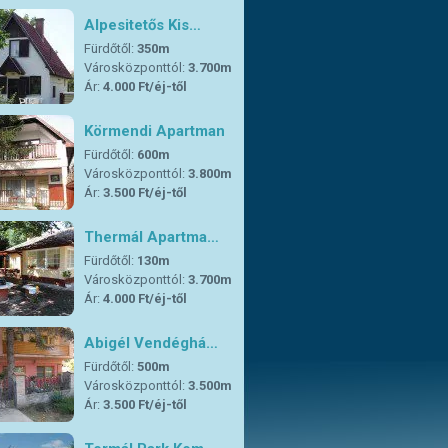
Alpesitetős Kis…
Fürdőtől:
350m
Városközponttól:
3.700m
Ár:
4.000 Ft/éj-től
Körmendi Apartman
Fürdőtől:
600m
Városközponttól:
3.800m
Ár:
3.500 Ft/éj-től
Thermál Apartma…
Fürdőtől:
130m
Városközponttól:
3.700m
Ár:
4.000 Ft/éj-től
Abigél Vendéghá…
Fürdőtől:
500m
Városközponttól:
3.500m
Ár:
3.500 Ft/éj-től