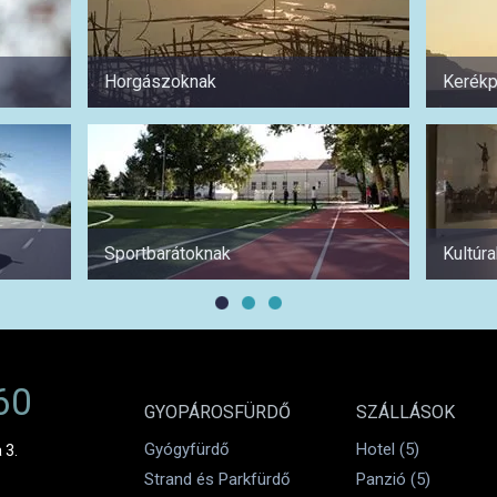
Horgászoknak
Kerékp
Sportbarátoknak
Kultúr
60
GYOPÁROSFÜRDŐ
SZÁLLÁSOK
Gyógyfürdő
Hotel (5)
 3.
Strand és Parkfürdő
Panzió (5)