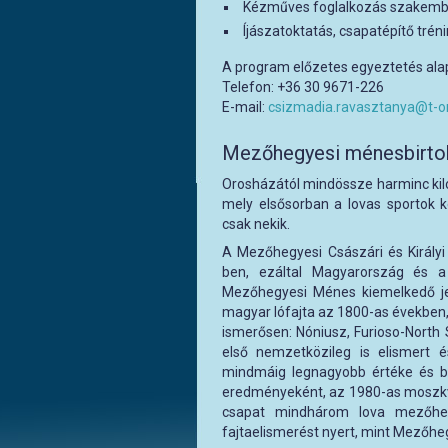
Kézműves foglalkozás szakemb
Íjászatoktatás, csapatépítő trén
A program előzetes egyeztetés alap
Telefon: +36 30 9671-226
E-mail:
csizmadia.ravasztanya@t-on
Mezőhegyesi ménesbirto
Orosházától mindössze harminc kil
mely elsősorban a lovas sportok 
csak nekik.
A Mezőhegyesi Császári és Királyi
ben, ezáltal Magyarország és a
Mezőhegyesi Ménes kiemelkedő jele
magyar lófajta az 1800-as években
ismerősen: Nóniusz, Furioso-North 
első nemzetközileg is elismert 
mindmáig legnagyobb értéke és bü
eredményeként, az 1980-as moszkvai
csapat mindhárom lova mezőhegy
fajtaelismerést nyert, mint Mezőheg