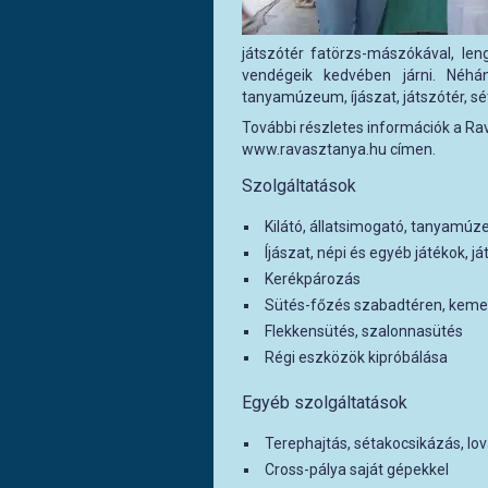
játszótér fatörzs-mászókával, len
vendégeik kedvében járni. Néhány
tanyamúzeum, íjászat, játszótér, sé
További részletes információk a Rav
www.ravasztanya.hu címen.
Szolgáltatások
Kilátó, állatsimogató, tanyamú
Íjászat, népi és egyéb játékok, já
Kerékpározás
Sütés-főzés szabadtéren, keme
Flekkensütés, szalonnasütés
Régi eszközök kipróbálása
Egyéb szolgáltatások
Terephajtás, sétakocsikázás, lo
Cross-pálya saját gépekkel