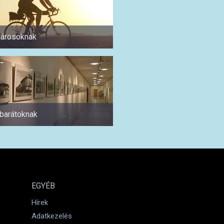
árosoknak
Pároknak
abarátoknak
1 napra
EGYÉB
Hírek
Adatkezelés