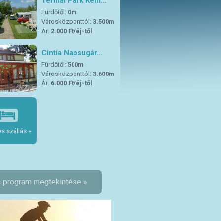
Termál Park Kem…
Fürdőtől:
0m
Városközponttól:
3.500m
Ár:
2.000 Ft/éj-től
Cintia Napsugár…
Fürdőtől:
500m
Városközponttól:
3.600m
Ár:
6.000 Ft/éj-től
s szállás »
 program megtekintése »