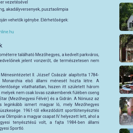
er vezetésével
ing, akadályversenyek, pusztaolimpia
ján vehetők igénybe. Elérhetőségek:
line.hu
k
ométerre található Mezőhegyes, a kedvelt parkváros,
kedvelőinek jelent vonzerőt, de természetesen nem
 Ménesintézetet II. József Császár alapította 1784-
 Monarchia első állami ménesét hozta létre. A
ntősége vitathatatlan, hiszen itt született három
, melyek nem csak lovas szakemberek fülében cseng
Star (Mezőhegyesi Félvér) és a Gidrán. A Nóniusz az
és leginkább ismert magyar ló, mely Mezőhegyes
szkesége. 1961-től elkezdődött sportlótenyésztés
 Olimpián a magyar csapat IV. helyezett lett, ahol a
esi tenyésztésű volt, a fajta 1984-ben állami
yesi Sportló.