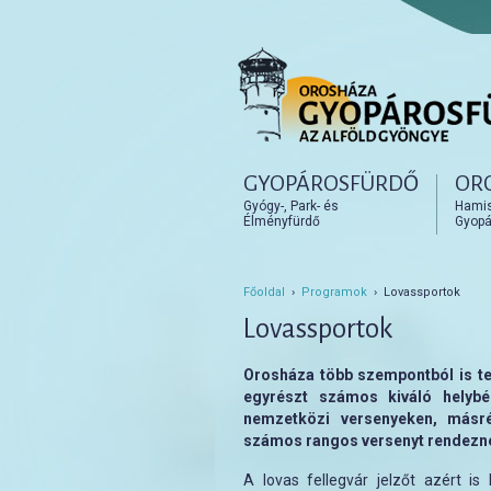
Főmenü
GYOPÁROSFÜRDŐ
OR
Tovább az elsődleges t
Tovább a másodlagos t
Gyógy-, Park- és
Hamisí
Élményfürdő
Gyopá
Főoldal
›
Programok
› Lovassportok
Lovassportok
Orosháza több szempontból is tek
egyrészt számos kiváló helybé
nemzetközi versenyeken, másré
számos rangos versenyt rendezn
A lovas fellegvár jelzőt azért is