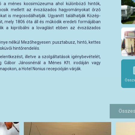
ő a ménes kocsimúzeuma ahol különböző hintók,
ocsik mellett az évszázados hagyományokat őrző
kat is megcsodálhatják. Ugyanitt találhatják Közép-
át, mely 1806 óta áll és működik eredeti formájában
ílik a kipróbálni a lovaglást ebben az évszázados
énye nélkül Mezőhegyesen: pusztabusz, hintó, kettes
esküvői hintőrendelés.
entkezést, illetve a szolgáltatások igénybevételét,
g Gábor Jánosnénál a Ménes Kft. irodáján vagy
apokon, a Hotel Nonius recepcióján várják.
Össze
Összes