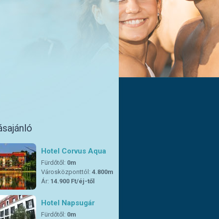
ásajánló
Hotel Corvus Aqua
Fürdőtől:
0m
Városközponttól:
4.800m
Ár:
14.900 Ft/éj-től
Hotel Napsugár
Fürdőtől:
0m