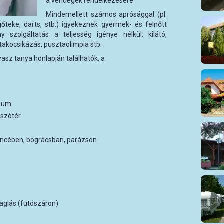
a vendégek rendelkezésére.
Mindemellett számos aprósággal (pl.
gőteke, darts, stb.) igyekeznek gyermek- és felnőtt
 szolgáltatás a teljesség igénye nélkül: kilátó,
takocsikázás, pusztaolimpia stb.
asz tanya honlapján találhatók, a
zeum
tszótér
ncében, bográcsban, parázson
vaglás (futószáron)