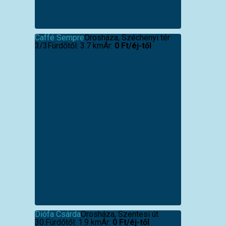
Caffé Sempre
Orosháza, Széchenyi tér
3/3
Fürdőtől: 3.7 km
Ár:
0 Ft/éj-től
Diófa Csárda
Orosháza, Szentesi út
30.
Fürdőtől: 1.9 km
Ár:
0 Ft/éj-től