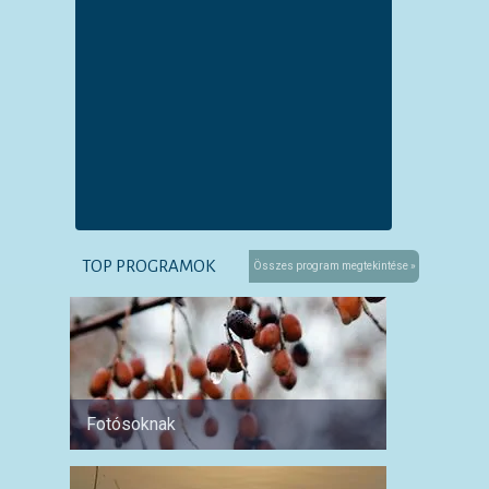
TOP PROGRAMOK
Összes program megtekintése »
Fotósoknak
Párokn