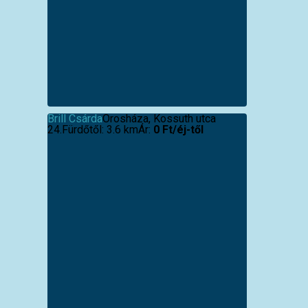
Brill Csárda
Orosháza, Kossuth utca
24.
Fürdőtől: 3.6 km
Ár:
0 Ft/éj-től