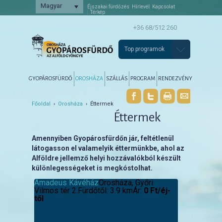
Magyar
Éjszakai fürdőzés
Hírlevél
Kapcsolat
Térkép
+36 68/512 260
Top programok
Főmenü
Tovább az elsődleges tartalomra
Tovább a másodlagos tartalomra
GYOPÁROSFÜRDŐ
OROSHÁZA
SZÁLLÁS
PROGRAM
RENDEZVÉNY
Főoldal
›
Orosháza
› Éttermek
Éttermek
Amennyiben Gyopárosfürdőn jár, feltétlenül
látogasson el valamelyik éttermünkbe, ahol az
Alföldre jellemző helyi hozzávalókból készült
különlegességeket is megkóstolhat.
Amadeus Kávéház
Orosháza, Győri
Vilmos tér 2.
Fürdőtől: 3.9 km
Ár:
0 Ft/éj-
től