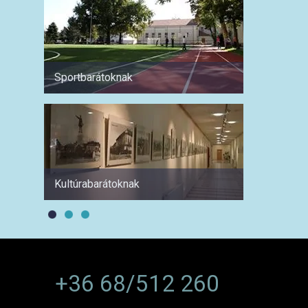
Sportbarátoknak
Hétvé
Kultúrabarátoknak
1 hétre
+36 68/512 260