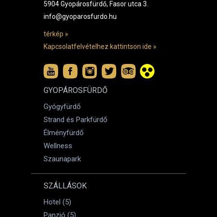
5904 Gyopárosfürdő, Fasor utca 3.
info@gyoparosfurdo.hu
térkép »
Kapcsolatfelvételhez kattintson ide »
GYOPÁROSFÜRDŐ
Gyógyfürdő
Strand és Parkfürdő
Élményfürdő
Wellness
Szaunapark
SZÁLLÁSOK
Hotel (5)
Panzió (5)