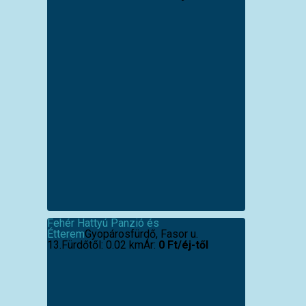
Fehér Hattyú Panzió és
Étterem
Gyopárosfürdő, Fasor u.
13.
Fürdőtől: 0.02 km
Ár:
0 Ft/éj-től