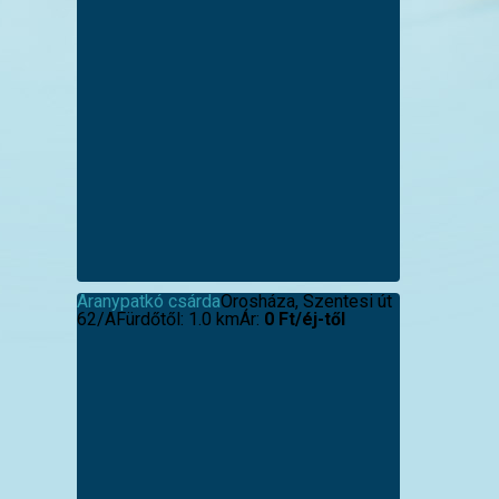
Aranypatkó csárda
Orosháza, Szentesi út
62/A
Fürdőtől: 1.0 km
Ár:
0 Ft/éj-től