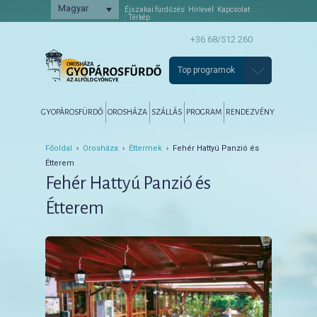
Magyar
Éjszakai fürdőzés
Hírlevél
Kapcsolat
Térkép
+36 68/512 260
Top programok
Főmenü
Tovább az elsődleges tartalomra
Tovább a másodlagos tartalomra
GYOPÁROSFÜRDŐ
OROSHÁZA
SZÁLLÁS
PROGRAM
RENDEZVÉNY
Főoldal
›
Orosháza
›
Éttermek
› Fehér Hattyú Panzió és
Étterem
Fehér Hattyú Panzió és
Étterem
5904 Gyopárosfürdő, Fasor u. 13.