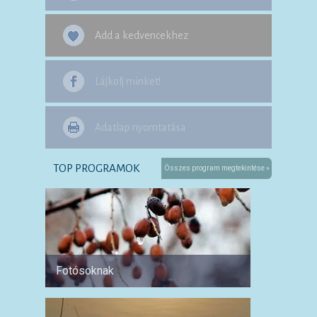
Add a kedvencekhez
Lájkolj minket!
Adatlap nyomtatása
TOP PROGRAMOK
Összes program megtekintése »
Fotósoknak
Párokn