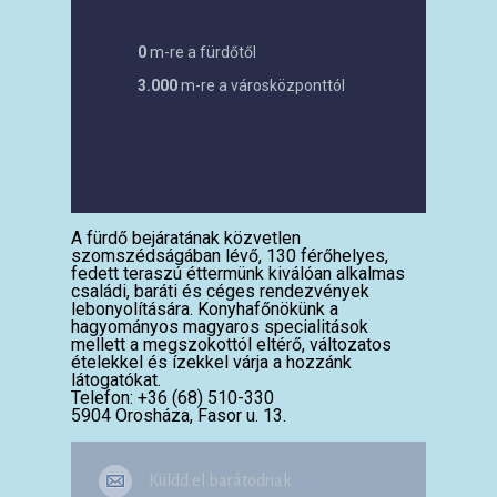
0
m-re a fürdőtől
3.000
m-re a városközponttól
A fürdő bejáratának közvetlen
szomszédságában lévő, 130 férőhelyes,
fedett teraszú éttermünk kiválóan alkalmas
családi, baráti és céges rendezvények
lebonyolítására. Konyhafőnökünk a
hagyományos magyaros specialitások
mellett a megszokottól eltérő, változatos
ételekkel és ízekkel várja a hozzánk
látogatókat.
Telefon: +36 (68) 510-330
5904 Orosháza, Fasor u. 13.
Küldd el barátodnak