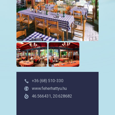
+36 (68) 510-330
www.feherhattyu.hu
46.566431, 20.628682