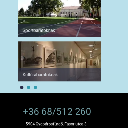
Sportbarátoknak
Hétvé
Kultúrabarátoknak
1 hétre
+36 68/512 260
5904 Gyopárosfürdő, Fasor utca 3.