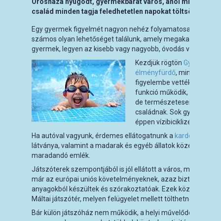
Orosháza nyugodt, gyermekbarát város, ahol minden felté
család minden tagja feledhetetlen napokat töltsön.
Egy gyermek figyelmét nagyon nehéz folyamatosan fenntart
számos olyan lehetőséget találunk, amely megakadályozza,
gyermek, legyen az kisebb vagy nagyobb, óvodás vagy iskolá
Kezdjük rögtön
Gyopárosfü
élményfürdő
, mind a
parkf
figyelembe vették családok 
funkció működik, amit a gy
de természetesen jó szóra
családnak. Sok gyermek k
éppen vízibiciklizés) a Gyop
Ha autóval vagyunk, érdemes ellátogatnunk a
kardoskúti Fe
látványa, valamint a madarak és egyéb állatok közelsége ne
maradandó emlék.
Játszóterek szempontjából is jól ellátott a város, mi több, m
már az európai uniós követelményeknek, azaz biztonságosa
anyagokból készültek és szórakoztatóak. Ezek közül is kiem
Máltai játszótér, melyen felügyelet mellett tölthetnek el vid
Bár külön játszóház nem működik, a helyi művelődési inté