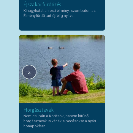
Éjszakai fürdőzés
Kihagyhatatlan esti élmény: szombaton az
Élményfürdő tart éjfélig nyitva.
2
Horgásztavak
Nem csupán a Körösök, hanem kitűnő
horgásztavak is várják a pecásokat a nyári
hónapokban.