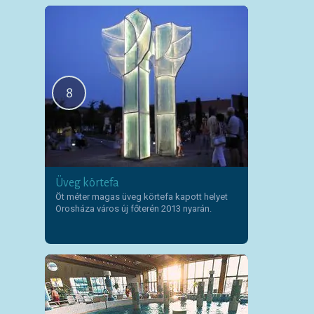
8
Üveg körtefa
Öt méter magas üveg körtefa kapott helyet
Orosháza város új főterén 2013 nyarán.