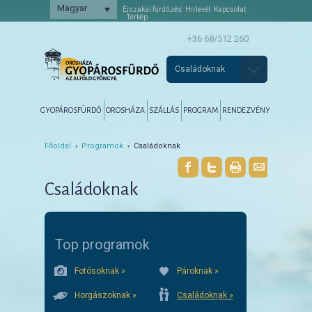
Magyar
Éjszakai fürdőzés
Hírlevél
Kapcsolat
Térkép
+36 68/512 260
Családoknak
Főmenü
Tovább az elsődleges tartalomra
Tovább a másodlagos tartalomra
GYOPÁROSFÜRDŐ
OROSHÁZA
SZÁLLÁS
PROGRAM
RENDEZVÉNY
Főoldal
›
Programok
› Családoknak
Családoknak
Top programok
Fotósoknak »
Pároknak »
Horgászoknak »
Családoknak »