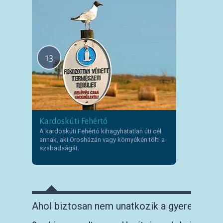
13
Kardoskúti Fehértó
A kardoskúti Fehértó kihagyhatatlan úti cél
annak, aki Orosházán vagy környékén tölti a
szabadságát.
Ahol biztosan nem unatkozik a gyerek