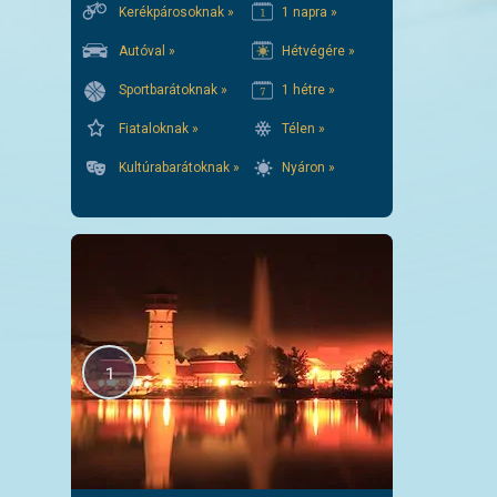
Kerékpárosoknak »
1 napra »
Autóval »
Hétvégére »
Sportbarátoknak »
1 hétre »
Fiataloknak »
Télen »
Kultúrabarátoknak »
Nyáron »
1