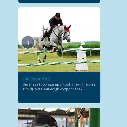
3
Lovassportok
Orosháza több szempontból is tekinthető az
alföldi lovas élet egyik központjának.