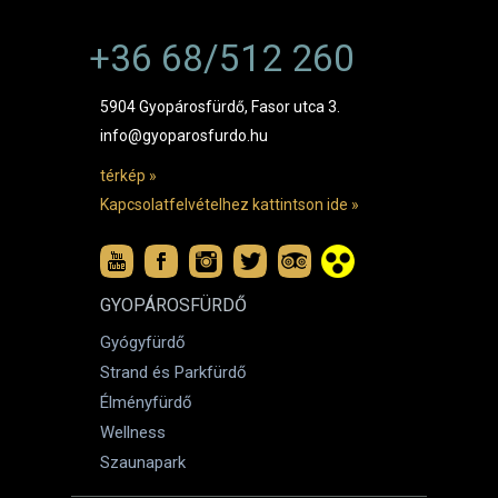
+36 68/512 260
5904 Gyopárosfürdő, Fasor utca 3.
info@gyoparosfurdo.hu
térkép »
Kapcsolatfelvételhez kattintson ide »
GYOPÁROSFÜRDŐ
Gyógyfürdő
Strand és Parkfürdő
Élményfürdő
Wellness
Szaunapark