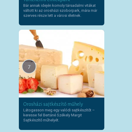
Bár annak idején komoly társadalmi vitákat
váltott ki az orosházi szoborpark, mára már
szerves része lett a városi életnek.
7
Orosházi sajtkészítő műhely
Látogasson meg egy valódi sajtkészítőt –
keresse fel Bertáné Székely Margit
Sajtkészítő műhelyét.