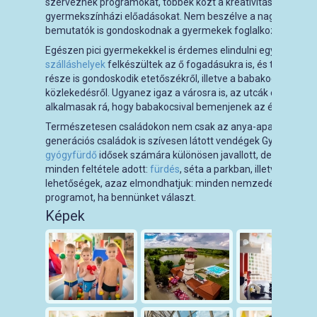
szerveznek programokat, többek közt a kreativitást fejlesztő
gyermekszínházi előadásokat. Nem beszélve a nagyrendezvé
bemutatók is gondoskodnak a gyermekek foglalkoztatásáról
Egészen pici gyermekekkel is érdemes elindulni egy orosházi 
szálláshelyek
felkészültek az ő fogadásukra is, és természe
része is gondoskodik etetőszékről, illetve a babakocsik sz
közlekedésről. Ugyanez igaz a városra is, az utcák és az int
alkalmasak rá, hogy babakocsival bemenjenek az érintettek.
Természetesen családokon nem csak az anya-apa-gyerek/ek f
generációs családok is szívesen látott vendégek Gyopárosfü
gyógyfürdő
idősek számára különösen javallott, de az időskor
minden feltétele adott:
fürdés
, séta a parkban, illetve a
város
lehetőségek, azaz elmondhatjuk: minden nemzedék talál m
programot, ha bennünket választ.
Képek