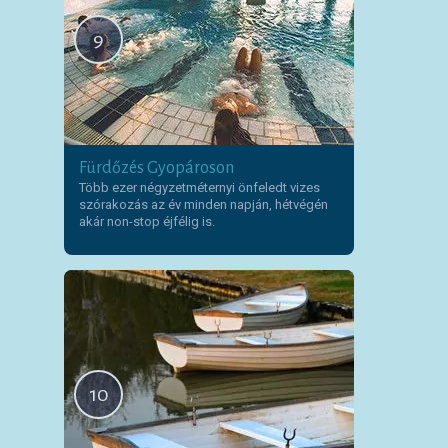
9
Fürdőzés Gyopároson
Több ezer négyzetméternyi önfeledt vizes
szórakozás az év minden napján, hétvégén
akár non-stop éjfélig is.
10