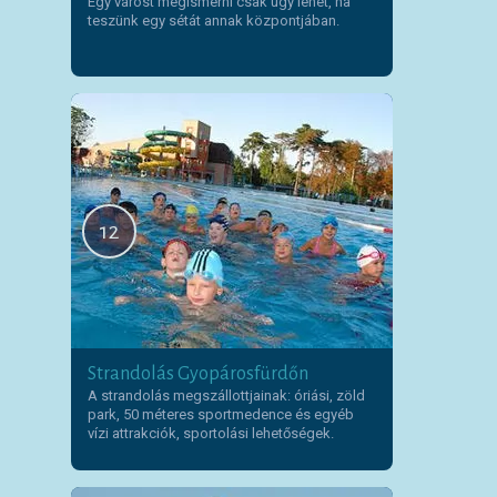
Egy várost megismerni csak úgy lehet, ha
teszünk egy sétát annak központjában.
12
Strandolás Gyopárosfürdőn
A strandolás megszállottjainak: óriási, zöld
park, 50 méteres sportmedence és egyéb
vízi attrakciók, sportolási lehetőségek.