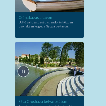
Csónakázás a tavon
Üdítő változatosság strandolás közben
csónakázni egyet a Gyopáros-tavon.
11
Séta Orosháza belvárosában