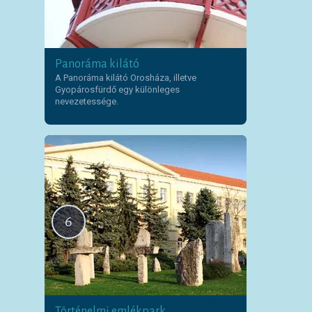
Panoráma kilátó
A Panoráma kilátó Orosháza, illetve
Gyopárosfürdő egy különleges
nevezetessége.
6
Történelmi emlékpark