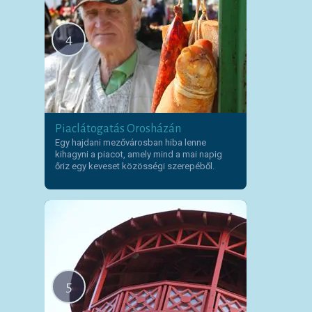
4
Piaclátogatás Orosházán
Egy hajdani mezővárosban hiba lenne
kihagyni a piacot, amely mind a mai napig
őriz egy keveset közösségi szerepéből.
5