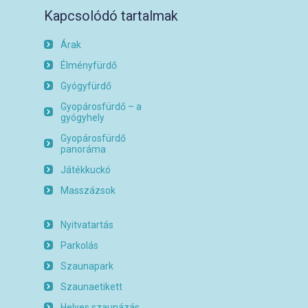
Kapcsolódó tartalmak
Árak
Élményfürdő
Gyógyfürdő
Gyopárosfürdő – a
gyógyhely
Gyopárosfürdő
panoráma
Játékkuckó
Masszázsok
Nyitvatartás
Parkolás
Szaunapark
Szaunaetikett
Helyes szaunázás