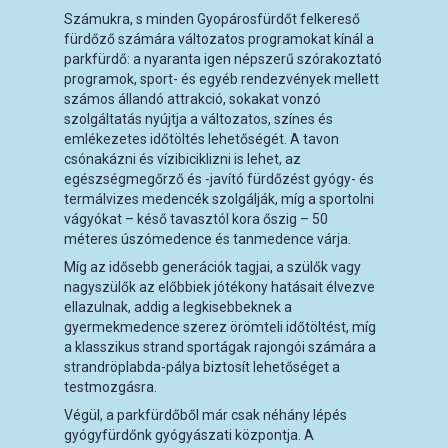
Számukra, s minden Gyopárosfürdőt felkereső
fürdőző számára változatos programokat kínál a
parkfürdő: a nyaranta igen népszerű szórakoztató
programok, sport- és egyéb rendezvények mellett
számos állandó attrakció, sokakat vonzó
szolgáltatás nyújtja a változatos, színes és
emlékezetes időtöltés lehetőségét. A tavon
csónakázni és vízibiciklizni is lehet, az
egészségmegőrző és -javító fürdőzést gyógy- és
termálvizes medencék szolgálják, míg a sportolni
vágyókat – késő tavasztól kora őszig – 50
méteres úszómedence és tanmedence várja.
Míg az idősebb generációk tagjai, a szülők vagy
nagyszülők az előbbiek jótékony hatásait élvezve
ellazulnak, addig a legkisebbeknek a
gyermekmedence szerez örömteli időtöltést, míg
a klasszikus strand sportágak rajongói számára a
strandröplabda-pálya biztosít lehetőséget a
testmozgásra.
Végül, a parkfürdőből már csak néhány lépés
gyógyfürdőnk gyógyászati központja. A