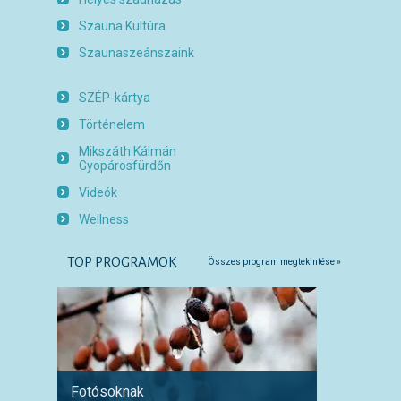
Szauna Kultúra
Szaunaszeánszaink
SZÉP-kártya
Történelem
Mikszáth Kálmán
Gyopárosfürdőn
Videók
Wellness
TOP PROGRAMOK
Összes program megtekintése »
Fotósoknak
Párokn