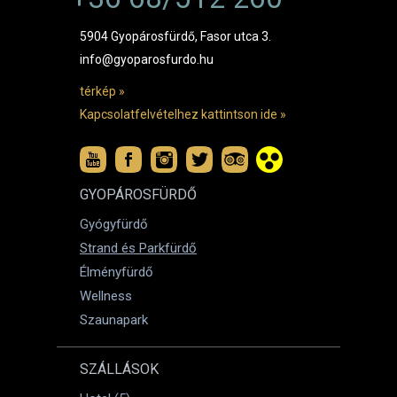
5904 Gyopárosfürdő, Fasor utca 3.
info@gyoparosfurdo.hu
térkép »
Kapcsolatfelvételhez kattintson ide »
GYOPÁROSFÜRDŐ
Gyógyfürdő
Strand és Parkfürdő
Élményfürdő
Wellness
Szaunapark
SZÁLLÁSOK