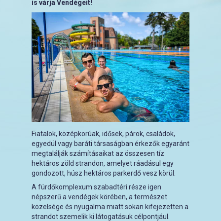
is várja Vendégeit!
Fiatalok, középkorúak, idősek, párok, családok,
egyedül vagy baráti társaságban érkezők egyaránt
megtalálják számításaikat az összesen tíz
hektáros zöld strandon, amelyet ráadásul egy
gondozott, húsz hektáros parkerdő vesz körül.
A fürdőkomplexum szabadtéri része igen
népszerű a vendégek körében, a természet
közelsége és nyugalma miatt sokan kifejezetten a
strandot szemelik ki látogatásuk célpontjául.