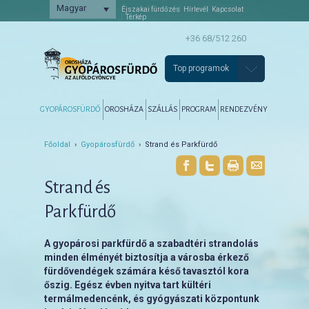
Magyar
Éjszakai fürdőzés
Hírlevél
Kapcsolat
Térkép
+36 68/512 260
Top programok
Főmenü
Tovább az elsődleges tartalomra
Tovább a másodlagos tartalomra
GYOPÁROSFÜRDŐ
OROSHÁZA
SZÁLLÁS
PROGRAM
RENDEZVÉNY
Főoldal
›
Gyopárosfürdő
› Strand és Parkfürdő
Strand és
Parkfürdő
A gyopárosi parkfürdő a szabadtéri strandolás
minden élményét biztosítja a városba érkező
fürdővendégek számára késő tavasztól kora
őszig. Egész évben nyitva tart kültéri
termálmedencénk, és gyógyászati központunk