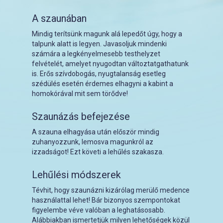
A szaunában
Mindig terítsünk magunk alá lepedőt úgy, hogy a
talpunk alatt is legyen. Javasoljuk mindenki
számára a legkényelmesebb testhelyzet
felvételét, amelyet nyugodtan változtatgathatunk
is. Erős szívdobogás, nyugtalanság esetleg
szédülés esetén érdemes elhagyni a kabint a
homokórával mit sem törődve!
Szaunázás befejezése
A szauna elhagyása után először mindig
zuhanyozzunk, lemosva magunkról az
izzadságot! Ezt követi a lehűlés szakasza.
Lehűlési módszerek
Tévhit, hogy szaunázni kizárólag merülő medence
használattal lehet! Bár bizonyos szempontokat
figyelembe véve valóban a leghatásosabb.
Alábbiakban ismertetjük milyen lehetőségek közül