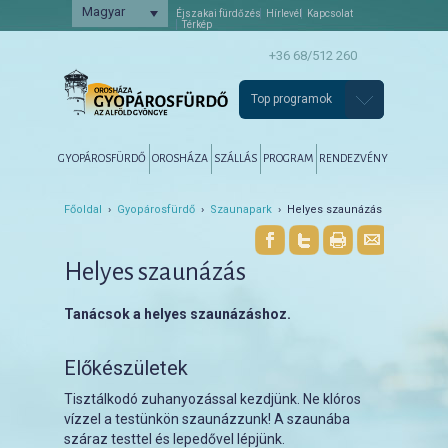
Magyar
Éjszakai fürdőzés
Hírlevél
Kapcsolat
Térkép
+36 68/512 260
Top programok
Főmenü
Tovább az elsődleges tartalomra
Tovább a másodlagos tartalomra
GYOPÁROSFÜRDŐ
OROSHÁZA
SZÁLLÁS
PROGRAM
RENDEZVÉNY
Főoldal
›
Gyopárosfürdő
›
Szaunapark
› Helyes szaunázás
Helyes szaunázás
Tanácsok a helyes szaunázáshoz.
Előkészületek
Tisztálkodó zuhanyozással kezdjünk. Ne klóros
vízzel a testünkön szaunázzunk! A szaunába
száraz testtel és lepedővel lépjünk.