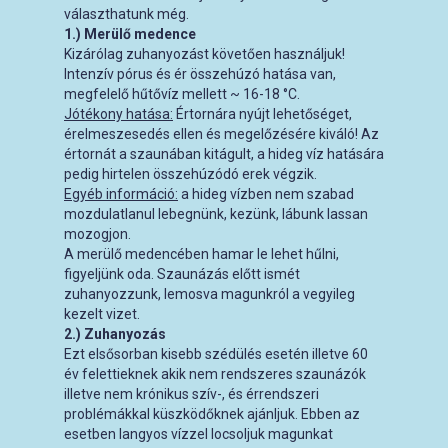
választhatunk még.
1.) Merülő medence
Kizárólag zuhanyozást követően használjuk!
Intenzív pórus és ér összehúzó hatása van,
megfelelő hűtővíz mellett ~ 16-18 °C.
Jótékony hatása:
Értornára nyújt lehetőséget,
érelmeszesedés ellen és megelőzésére kiváló! Az
értornát a szaunában kitágult, a hideg víz hatására
pedig hirtelen összehúzódó erek végzik.
Egyéb információ:
a hideg vízben nem szabad
mozdulatlanul lebegnünk, kezünk, lábunk lassan
mozogjon.
A merülő medencében hamar le lehet hűlni,
figyeljünk oda. Szaunázás előtt ismét
zuhanyozzunk, lemosva magunkról a vegyileg
kezelt vizet.
2.) Zuhanyozás
Ezt elsősorban kisebb szédülés esetén illetve 60
év felettieknek akik nem rendszeres szaunázók
illetve
nem krónikus
szív-, és érrendszeri
problémákkal küszködőknek ajánljuk. Ebben az
esetben langyos vízzel locsoljuk magunkat