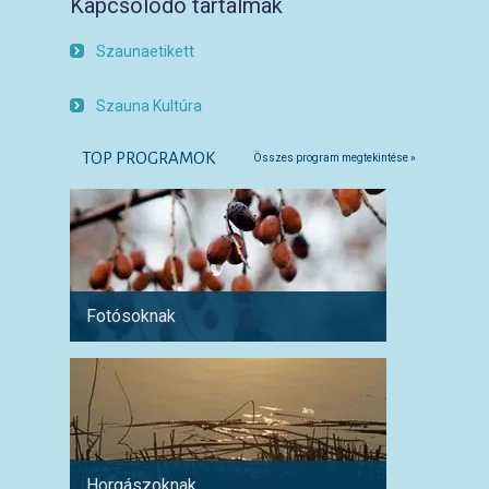
Kapcsolódó tartalmak
Szaunaetikett
Szauna Kultúra
TOP PROGRAMOK
Összes program megtekintése »
Fotósoknak
Párokn
Horgászoknak
Család