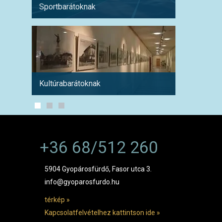
Sportbarátoknak
Hétvé
Kultúrabarátoknak
1 hétre
+36 68/512 260
5904 Gyopárosfürdő, Fasor utca 3.
info@gyoparosfurdo.hu
térkép »
Kapcsolatfelvételhez kattintson ide »