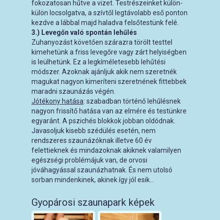
fokozatosan hűtve a vizet. Testrészeinket külön-
külön locsolgatva, a szívtől legtávolabb eső ponton
kezdve a lábbal majd haladva felsőtestünk felé.
3.) Levegőn való spontán lehűlés
Zuhanyozást követően szárazra törölt testtel
kimehetünk a friss levegőre vagy zárt helyiségben
is leülhetünk. Ez a legkíméletesebb lehűtési
módszer. Azoknak ajánljuk akik nem szeretnék
magukat nagyon kimeríteni szeretnének fittebbek
maradni szaunázás végén.
Jótékony hatása
: szabadban történő lehűlésnek
nagyon frissítő hatása van az elmére és testünkre
egyaránt. A pszichés blokkok jobban oldódnak.
Javasoljuk kisebb szédülés esetén, nem
rendszeres szaunázóknak illetve 60 év
felettieknek és mindazoknak akiknek valamilyen
egészségi problémájuk van, de orvosi
jóváhagyással szaunázhatnak. És nem utolsó
sorban mindenkinek, akinek így jól esik…
Gyopárosi szaunapark képek