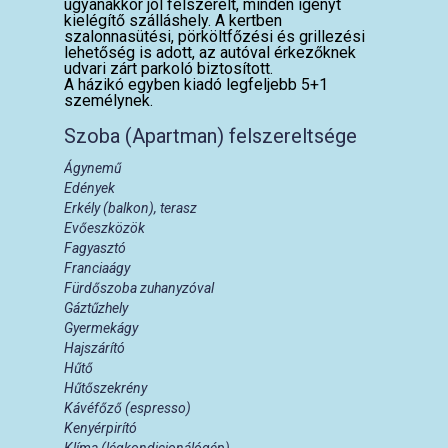
ugyanakkor jól felszerelt, minden igényt
kielégítő szálláshely. A kertben
szalonnasütési, pörköltfőzési és grillezési
lehetőség is adott, az autóval érkezőknek
udvari zárt parkoló biztosított.
A házikó egyben kiadó legfeljebb 5+1
személynek.
Szoba (Apartman) felszereltsége
Ágynemű
Edények
Erkély (balkon), terasz
Evőeszközök
Fagyasztó
Franciaágy
Fürdőszoba zuhanyzóval
Gáztűzhely
Gyermekágy
Hajszárító
Hűtő
Hűtőszekrény
Kávéfőző (espresso)
Kenyérpirító
Klíma (légkondicionálógép)