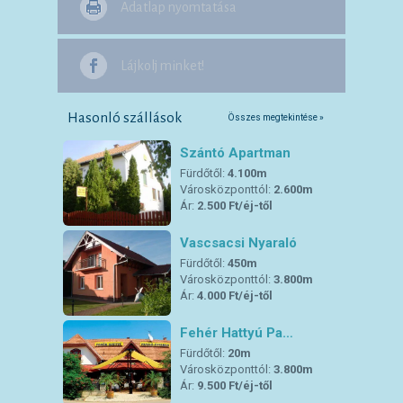
Adatlap nyomtatása
Lájkolj minket!
Hasonló szállások
Összes megtekintése »
Szántó Apartman
Fürdőtől:
4.100m
Városközponttól:
2.600m
Ár:
2.500 Ft/éj-től
Vascsacsi Nyaraló
Fürdőtől:
450m
Városközponttól:
3.800m
Ár:
4.000 Ft/éj-től
Fehér Hattyú Pa…
Fürdőtől:
20m
Városközponttól:
3.800m
Ár:
9.500 Ft/éj-től