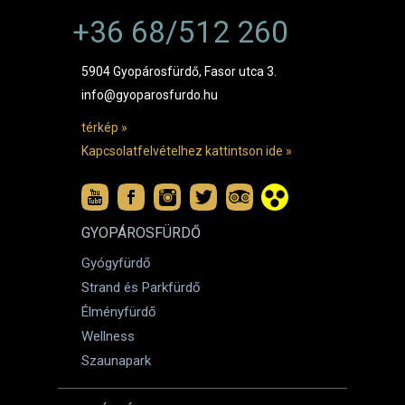
+36 68/512 260
5904 Gyopárosfürdő, Fasor utca 3.
info@gyoparosfurdo.hu
térkép »
Kapcsolatfelvételhez kattintson ide »
GYOPÁROSFÜRDŐ
Gyógyfürdő
Strand és Parkfürdő
Élményfürdő
Wellness
Szaunapark