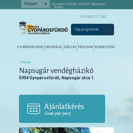
Magyar
Éjszakai fürdőzés
Hírlevél
Kapcsolat
Térkép
+36 68/512 260
Top programok
Főmenü
Tovább az elsődleges tartalomra
Tovább a másodlagos tartalomra
GYOPÁROSFÜRDŐ
OROSHÁZA
SZÁLLÁS
PROGRAM
RENDEZVÉNY
‹ Vissza
Napsugár vendégházikó
5904 Gyopárosfürdő, Napsugár utca 1.
Ajánlatkérés
Csak pár perc