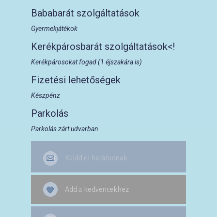
Bababarát szolgáltatások
Gyermekjátékok
Kerékpárosbarát szolgáltatások<!
Kerékpárosokat fogad (1 éjszakára is)
Fizetési lehetőségek
Készpénz
Parkolás
Parkolás zárt udvarban
Küldd el barátodnak
Add a kedvencekhez