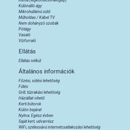
Különálló ágy
Mikrohullámú sütő
Műholdas / Kábel TV
Nem dohányzó szobák
Pótágy
Vasaló
Vízforraló
Ellátás
Ellátás nélkül
Általános információk
Főzési, sütési lehetőség
Fűtés
Grill, tűzrakási lehetőség
Háziállat vihető
Kerti bútorok
Külön bejárat
Nyitva: Egész évben
Saját kert, udvarrész
WiFi, szélessávú internetcsatlakozási lehetőség