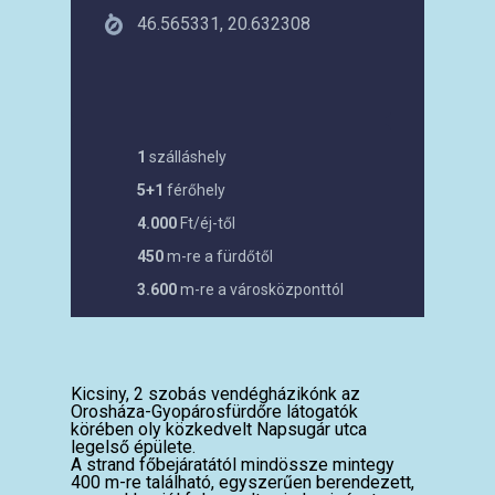
46.565331, 20.632308
1
szálláshely
5+1
férőhely
4.000
Ft/éj-től
450
m-re a fürdőtől
3.600
m-re a városközponttól
Kicsiny, 2 szobás vendégházikónk az
Orosháza-Gyopárosfürdőre látogatók
körében oly közkedvelt Napsugár utca
legelső épülete.
A strand főbejáratától mindössze mintegy
400 m-re található, egyszerűen berendezett,