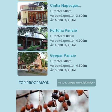
Cintia Napsugár…
Fürdőtől:
500m
Városközponttól:
3.600m
Ár:
6.000 Ft/éj-től
Fortuna Panzió
Fürdőtől:
1.000m
Városközponttól:
4.000m
Ár:
4.600 Ft/éj-től
Gyopár Panzió
Fürdőtől:
700m
Városközponttól:
4.500m
Ár:
5.000 Ft/éj-től
TOP PROGRAMOK
Összes program megtekintése »