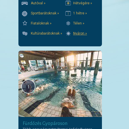
Autóval »
Hétvégére »
Sportbarátoknak »
1 hétre »
Fiataloknak »
Télen »
Kultúrabarátoknak »
Nyáron »
1
Fürdőzés Gyopároson