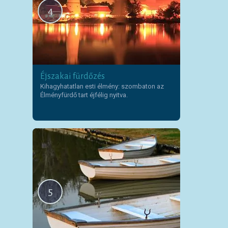
4
Éjszakai fürdőzés
Kihagyhatatlan esti élmény: szombaton az
Élményfürdő tart éjfélig nyitva.
5