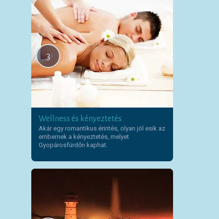
3
Wellness és kényeztetés
Akár egy romantikus érintés, olyan jól esik az
embernek a kényeztetés, melyet
Gyopárosfürdőn kaphat.