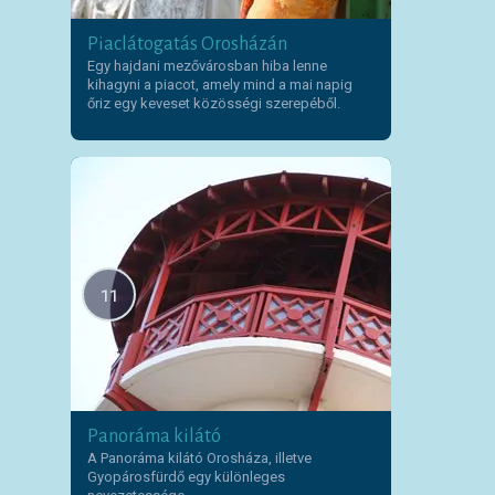
Piaclátogatás Orosházán
Egy hajdani mezővárosban hiba lenne
kihagyni a piacot, amely mind a mai napig
őriz egy keveset közösségi szerepéből.
11
Panoráma kilátó
A Panoráma kilátó Orosháza, illetve
Gyopárosfürdő egy különleges