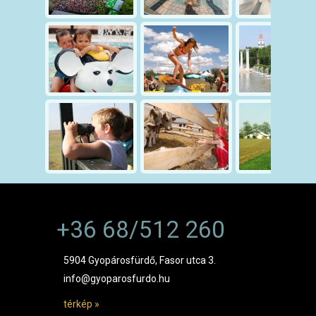
+36 68/512 260
5904 Gyopárosfürdő, Fasor utca 3.
info@gyoparosfurdo.hu
térkép »