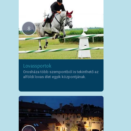
8
Lovassportok
Orosháza több szempontból is tekinthető az
alföldi lovas élet egyik központjának.