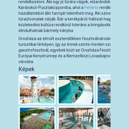
rendelkezésre. Aki egy jó túrára vágyik, elzarándokolhat a 8-
Kardoskút-Pusztaközpontba, ahol a
Fehértó
rendkívül ritka m
háziállatokból álló farmját tekintheti meg. Aki szívesebben
k
túraútvonalak várják. Bár a kerékpárút-hálózat hagy kívánni v
közlekedési kultúra rendkívül toleráns a bringásokkal szembe
elindulhatnak bármely irányba.
Orosháza az elmúlt esztendőkben fesztiválvárosként is egyre 
turisztikai térképen, így az évnek szinte minden szakára esik e
gasztrofesztivál, egyebek közt az Orosháza Fesztivál, az Oro
Európai Kenyérünnep és a Nemzetközi Lovasbajnokság vonz
városba.
Képek