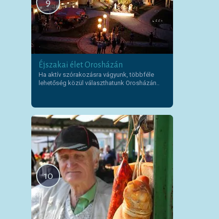
9
Éjszakai élet Orosházán
Ha aktív szórakozásra vágyunk, többféle
lehetőség közül választhatunk Orosházán..
10