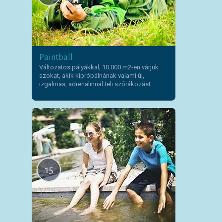
Paintball
Változatos pályákkal, 10.000 m2-en várjuk
azokat, akik kipróbálnának valami új,
izgalmas, adrenalinnal teli szórákozást.
15