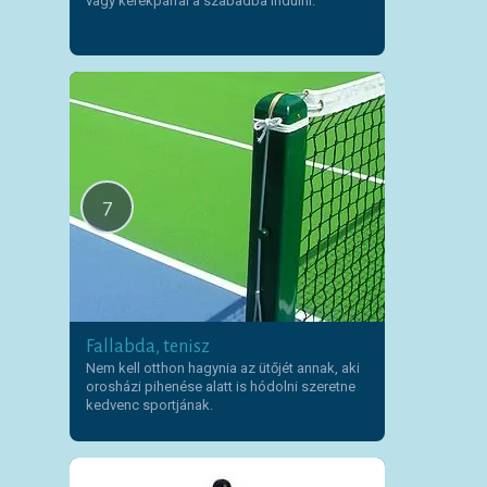
vagy kerékpárral a szabadba indulni.
7
Fallabda, tenisz
Nem kell otthon hagynia az ütőjét annak, aki
orosházi pihenése alatt is hódolni szeretne
kedvenc sportjának.