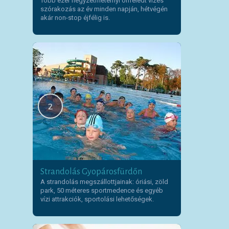
Több ezer négyzetméternyi önfeledt vizes
szórakozás az év minden napján, hétvégén
akár non-stop éjfélig is.
2
Strandolás Gyopárosfürdőn
A strandolás megszállottjainak: óriási, zöld
park, 50 méteres sportmedence és egyéb
vízi attrakciók, sportolási lehetőségek.