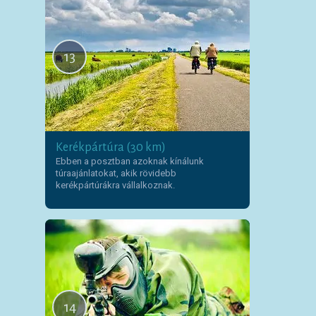
13
Kerékpártúra (30 km)
Ebben a posztban azoknak kínálunk
túraajánlatokat, akik rövidebb
kerékpártúrákra vállalkoznak.
14