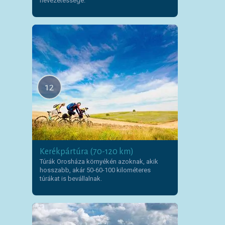
nevezetessége.
12
Kerékpártúra (70-120 km)
Túrák Orosháza környékén azoknak, akik
hosszabb, akár 50-60-100 kilométeres
túrákat is bevállalnak.