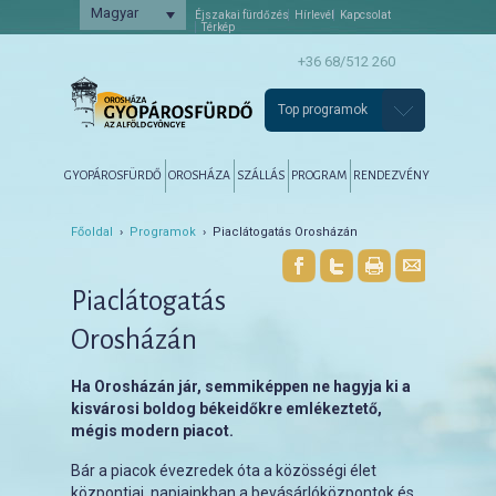
Magyar
Éjszakai fürdőzés
Hírlevél
Kapcsolat
Térkép
+36 68/512 260
Top programok
Főmenü
Tovább az elsődleges tartalomra
Tovább a másodlagos tartalomra
GYOPÁROSFÜRDŐ
OROSHÁZA
SZÁLLÁS
PROGRAM
RENDEZVÉNY
Főoldal
›
Programok
› Piaclátogatás Orosházán
Piaclátogatás
Orosházán
Ha Orosházán jár, semmiképpen ne hagyja ki a
kisvárosi boldog békeidőkre emlékeztető,
mégis modern piacot.
Bár a piacok évezredek óta a közösségi élet
központjai, napjainkban a bevásárlóközpontok és