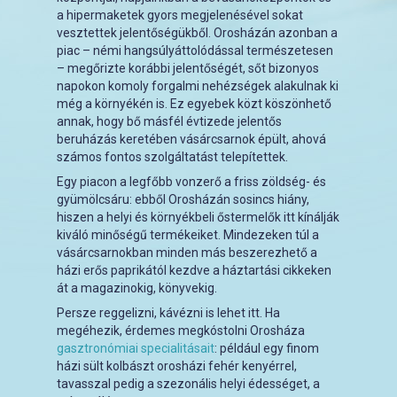
a hipermaketek gyors megjelenésével sokat
vesztettek jelentőségükből. Orosházán azonban a
piac – némi hangsúlyáttolódással természetesen
– megőrizte korábbi jelentőségét, sőt bizonyos
napokon komoly forgalmi nehézségek alakulnak ki
még a környékén is. Ez egyebek közt köszönhető
annak, hogy bő másfél évtizede jelentős
beruházás keretében vásárcsarnok épült, ahová
számos fontos szolgáltatást telepítettek.
Egy piacon a legfőbb vonzerő a friss zöldség- és
gyümölcsáru: ebből Orosházán sosincs hiány,
hiszen a helyi és környékbeli őstermelők itt kínálják
kiváló minőségű termékeiket. Mindezeken túl a
vásárcsarnokban minden más beszerezhető a
házi erős paprikától kezdve a háztartási cikkeken
át a magazinokig, könyvekig.
Persze reggelizni, kávézni is lehet itt. Ha
megéhezik, érdemes megkóstolni Orosháza
gasztronómiai specialitásait
: például egy finom
házi sült kolbászt orosházi fehér kenyérrel,
tavasszal pedig a szezonális helyi édességet, a