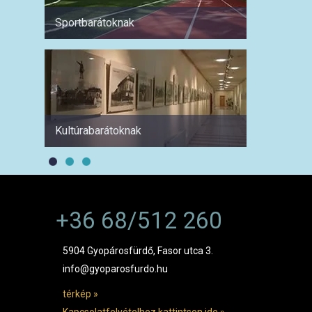
Sportbarátoknak
Hétvé
Kultúrabarátoknak
1 hétre
+36 68/512 260
5904 Gyopárosfürdő, Fasor utca 3.
info@gyoparosfurdo.hu
térkép »