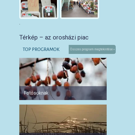
.
Térkép – az orosházi piac
TOP PROGRAMOK
Összes program megtekintése »
Fotósoknak
Párokn