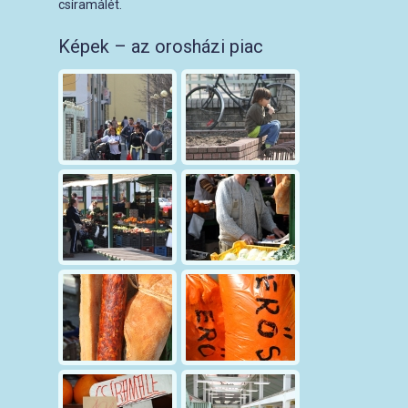
csíramálét.
Képek – az orosházi piac