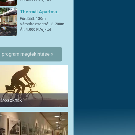
Thermál Apartma…
Fürdőtől:
130m
Városközponttól:
3.700m
Ár:
4.000 Ft/éj-től
 program megtekintése »
árosoknak
Pároknak