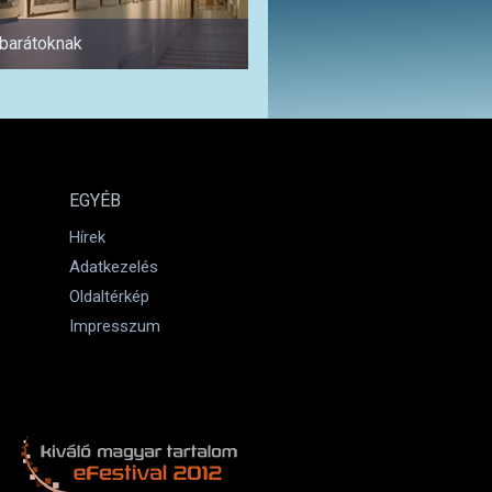
abarátoknak
1 napra
EGYÉB
Hírek
Adatkezelés
Oldaltérkép
Impresszum