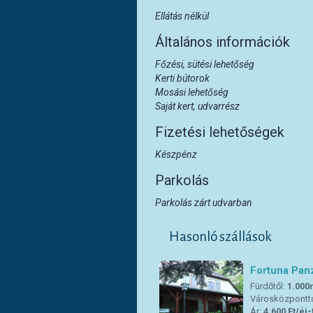
Ellátás nélkül
Általános információk
Főzési, sütési lehetőség
Kerti bútorok
Mosási lehetőség
Saját kert, udvarrész
Fizetési lehetőségek
Készpénz
Parkolás
Parkolás zárt udvarban
Hasonló szállások
Fortuna Pan
Fürdőtől:
1.000
Városközpontt
Ár:
4.600 Ft/éj-