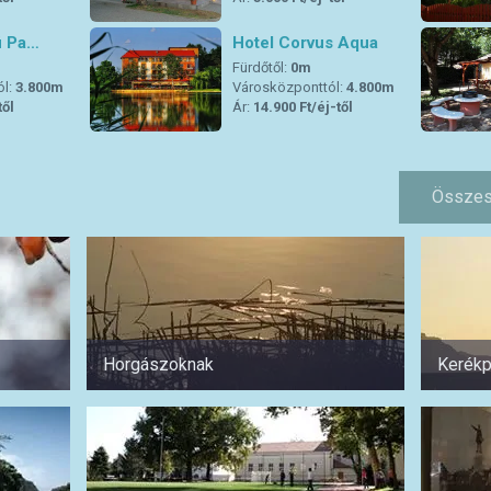
ú Pa…
Hotel Corvus Aqua
Fürdőtől:
0m
ól:
3.800m
Városközponttól:
4.800m
től
Ár:
14.900 Ft/éj-től
Összes
Horgászoknak
Kerékp