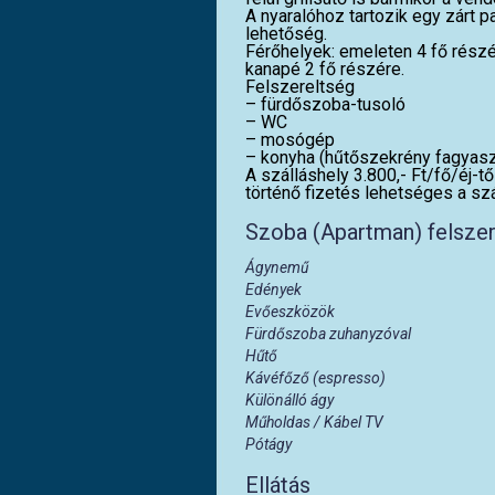
A nyaralóhoz tartozik egy zárt 
lehetőség.
Férőhelyek: emeleten 4 fő részé
kanapé 2 fő részére.
Felszereltség
– fürdőszoba-tusoló
– WC
– mosógép
– konyha (hűtőszekrény fagyasz
A szálláshely 3.800,- Ft/fő/éj-
történő fizetés lehetséges a sz
Szoba (Apartman) felsze
Ágynemű
Edények
Evőeszközök
Fürdőszoba zuhanyzóval
Hűtő
Kávéfőző (espresso)
Különálló ágy
Műholdas / Kábel TV
Pótágy
Ellátás