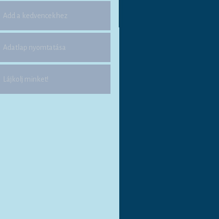
Add a kedvencekhez
Adatlap nyomtatása
Lájkolj minket!