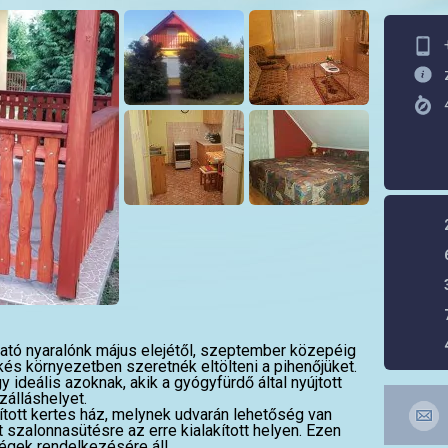
ató nyaralónk május elejétől, szeptember közepéig
kés környezetben szeretnék eltölteni a pihenőjüket.
y ideális azoknak, akik a gyógyfürdő által nyújtott
zálláshelyet.
kított kertes ház, melynek udvarán lehetőség van
 szalonnasütésre az erre kialakított helyen. Ezen
dégek rendelkezésére áll.