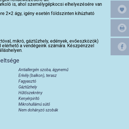
parkoló is, ahol személygépkocsi elhelyezésére van
re 2×2 ágy, igény esetén földszinten kihúzható
tóval, mikró, gáztűzhely, edények, evőeszközök)
től elérhető a vendégeink számára. Készpénzzel
álláshelyen.
reltsége
Antiallergén szoba, ágynemű
Erkély (balkon), terasz
Fagyasztó
Gáztűzhely
Hűtőszekrény
Kenyérpirító
Mikrohullámú sütő
Nem dohányzó szobák