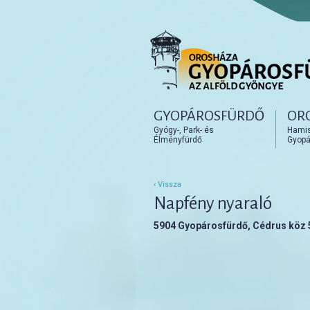
Főmenü
GYOPÁROSFÜRDŐ
OR
Tovább az elsődleges t
Tovább a másodlagos t
Gyógy-, Park- és
Hamisí
Élményfürdő
Gyopá
‹ Vissza
Napfény nyaraló
5904 Gyopárosfürdő, Cédrus köz 