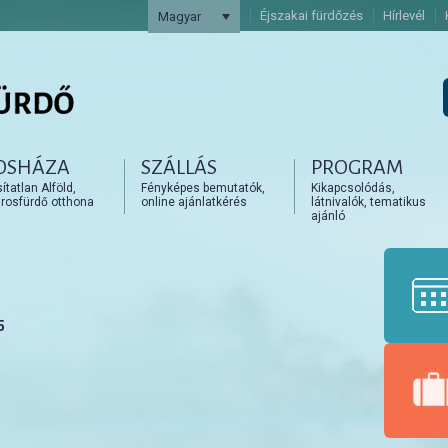
Éjszakai fürdőzés
Hírlevél
Magyar
OSHÁZA
SZÁLLÁS
PROGRAM
artalomra
artalomra
tatlan Alföld,
Fényképes bemutatók,
Kikapcsolódás,
rosfürdő otthona
online ajánlatkérés
látnivalók, tematikus
ajánló
5