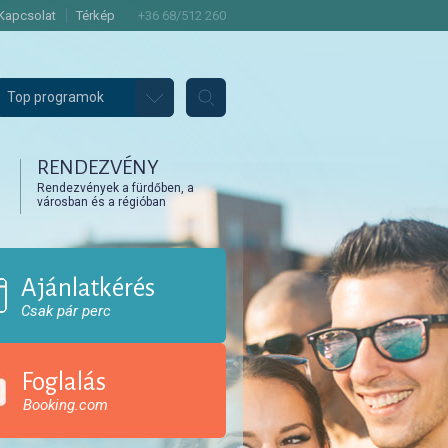
Kapcsolat
Térkép
+36 68/512 260
Top programok
RENDEZVÉNY
Rendezvények a fürdőben, a
városban és a régióban
Ajánlatkérés
Csak pár perc
Foglalás
Booking.com