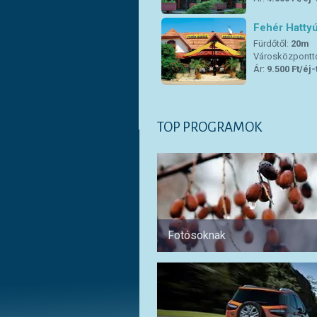
Fehér Hatty
Fürdőtől:
20m
Városközpontt
Ár:
9.500 Ft/éj-
TOP PROGRAMOK
Fotósoknak