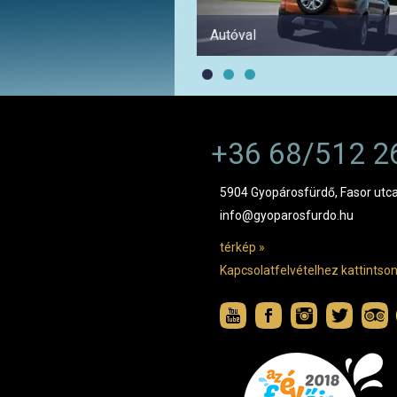
Autóval
+36 68/512 2
5904 Gyopárosfürdő, Fasor utca
info@gyoparosfurdo.hu
térkép »
Kapcsolatfelvételhez kattintson