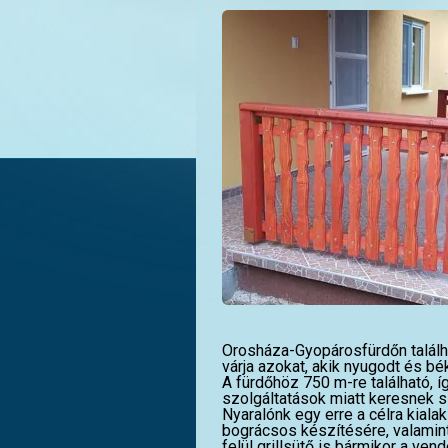
Orosháza-Gyopárosfürdőn találh
várja azokat, akik nyugodt és bé
A fürdőhöz 750 m-re található, íg
szolgáltatások miatt keresnek s
Nyaralónk egy erre a célra kiala
bográcsos készítésére, valamint
felül grillsütő is bármikor a ven