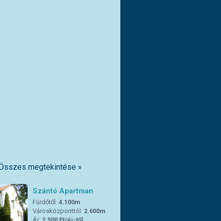
Összes megtekintése »
Szántó Apartman
Fürdőtől:
4.100m
Városközponttól:
2.600m
Ár:
2.500 Ft/éj-től