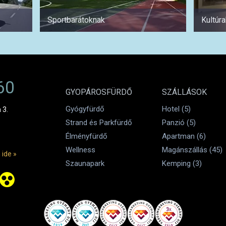
Sportbarátoknak
Kultúr
60
GYOPÁROSFÜRDŐ
SZÁLLÁSOK
Gyógyfürdő
Hotel (5)
 3.
Strand és Parkfürdő
Panzió (5)
Élményfürdő
Apartman (6)
Wellness
Magánszállás (45)
 ide »
Szaunapark
Kemping (3)