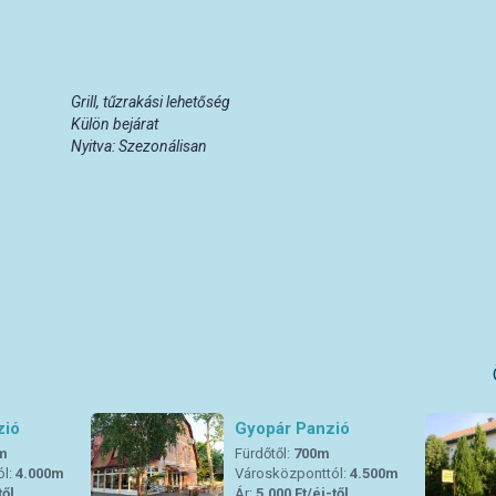
Grill, tűzrakási lehetőség
Külön bejárat
Nyitva: Szezonálisan
zió
Gyopár Panzió
m
Fürdőtől:
700m
ól:
4.000m
Városközponttól:
4.500m
től
Ár:
5.000 Ft/éj-től