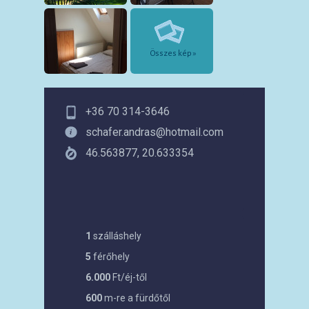
Összes kép »
+36 70 314-3646
schafer.andras@hotmail.com
46.563877, 20.633354
1
szálláshely
5
férőhely
6.000
Ft/éj-től
600
m-re a fürdőtől