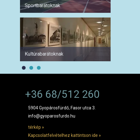
Sportbarátoknak
Hétvé
Kultúrabarátoknak
1 hétre
+36 68/512 260
5904 Gyopárosfürdő, Fasor utca 3.
info@gyoparosfurdo.hu
térkép »
Kapcsolatfelvételhez kattintson ide »