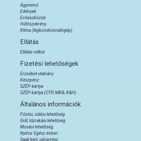
Ágynemű
Edények
Evőeszközök
Hűtőszekrény
Klíma (légkondicionálógép)
Ellátás
Ellátás nélkül
Fizetési lehetőségek
Erzsébet-utalvány
Készpénz
SZÉP-kártya
SZÉP-kártya (OTP, MKB, K&H)
Általános információk
Főzési, sütési lehetőség
Grill, tűzrakási lehetőség
Mosási lehetőség
Nyitva: Egész évben
Saját kert, udvarrész