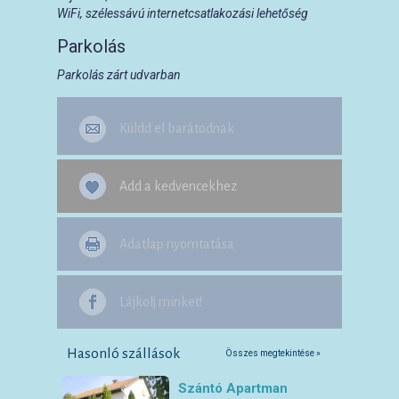
WiFi, szélessávú internetcsatlakozási lehetőség
Parkolás
Parkolás zárt udvarban
Küldd el barátodnak
Add a kedvencekhez
Adatlap nyomtatása
Lájkolj minket!
Hasonló szállások
Összes megtekintése »
Szántó Apartman