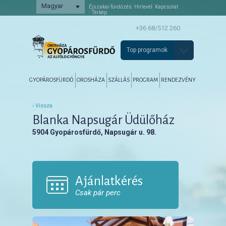
Magyar
Éjszakai fürdőzés
Hírlevél
Kapcsolat
Térkép
+36 68/512 260
Top programok
Főmenü
Tovább az elsődleges tartalomra
Tovább a másodlagos tartalomra
GYOPÁROSFÜRDŐ
OROSHÁZA
SZÁLLÁS
PROGRAM
RENDEZVÉNY
‹ Vissza
Blanka Napsugár Üdülőház
5904 Gyopárosfürdő, Napsugár u. 98.
Ajánlatkérés
Csak pár perc