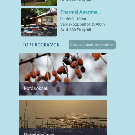
Thermál Apartma…
Fürdőtől:
130m
Városközponttól:
3.700m
Ár:
4.000 Ft/éj-től
TOP PROGRAMOK
Összes program megtekintése »
Fotósoknak
Párokn