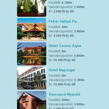
Fürdőtől:
4.100m
Városközponttól:
2.600m
Ár:
2.500 Ft/éj-től
Fehér Hattyú Pa…
Fürdőtől:
20m
Városközponttól:
3.800m
Ár:
9.500 Ft/éj-től
Hotel Corvus Aqua
Fürdőtől:
0m
Városközponttól:
4.800m
Ár:
14.900 Ft/éj-től
Hotel Napsugár
Fürdőtől:
0m
Városközponttól:
3.700m
Ár:
13.000 Ft/éj-től
Vascsacsi Nyaraló
Fürdőtől:
450m
Városközponttól:
3.800m
Ár:
4.000 Ft/éj-től