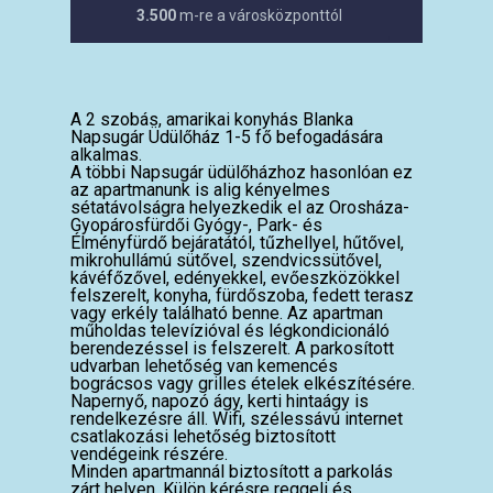
3.500
m-re a városközponttól
A 2 szobás, amarikai konyhás Blanka
Napsugár Üdülőház 1-5 fő befogadására
alkalmas.
A többi Napsugár üdülőházhoz hasonlóan ez
az apartmanunk is alig kényelmes
sétatávolságra helyezkedik el az Orosháza-
Gyopárosfürdői Gyógy-, Park- és
Élményfürdő bejáratától, tűzhellyel, hűtővel,
mikrohullámú sütővel, szendvicssütővel,
kávéfőzővel, edényekkel, evőeszközökkel
felszerelt, konyha, fürdőszoba, fedett terasz
vagy erkély található benne. Az apartman
műholdas televízióval és légkondicionáló
berendezéssel is felszerelt. A parkosított
udvarban lehetőség van kemencés
bográcsos vagy grilles ételek elkészítésére.
Napernyő, napozó ágy, kerti hintaágy is
rendelkezésre áll. Wifi, szélessávú internet
csatlakozási lehetőség biztosított
vendégeink részére.
Minden apartmannál biztosított a parkolás
zárt helyen. Külön kérésre reggeli és