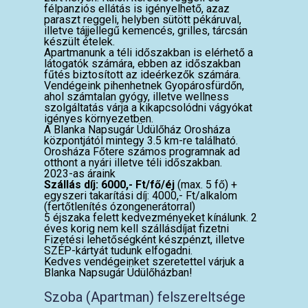
félpanziós ellátás is igényelhető, azaz
paraszt reggeli, helyben sütött pékáruval,
illetve tájjellegű kemencés, grilles, tárcsán
készült ételek.
Apartmanunk a téli időszakban is elérhető a
látogatók számára, ebben az időszakban
fűtés biztosított az ideérkezők számára.
Vendégeink pihenhetnek Gyopárosfürdőn,
ahol számtalan gyógy, illetve wellness
szolgáltatás várja a kikapcsolódni vágyókat
igényes környezetben.
A Blanka Napsugár Üdülőház Orosháza
központjától mintegy 3.5 km-re található.
Orosháza Főtere számos programnak ad
otthont a nyári illetve téli időszakban.
2023-as áraink
Szállás díj: 6000,- Ft/fő/éj
(max. 5 fő) +
egyszeri takarítási díj: 4000,- Ft/alkalom
(fertőtlenítés ózongenerátorral)
5 éjszaka felett kedvezményeket kínálunk. 2
éves korig nem kell szállásdíjat fizetni
Fizetési lehetőségként készpénzt, illetve
SZÉP-kártyát tudunk elfogadni.
Kedves vendégeinket szeretettel várjuk a
Blanka Napsugár Üdülőházban!
Szoba (Apartman) felszereltsége