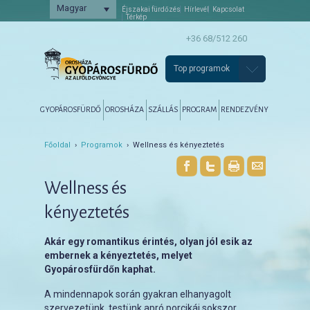
Magyar
Éjszakai fürdőzés
Hírlevél
Kapcsolat
Térkép
+36 68/512 260
Top programok
Főmenü
Tovább az elsődleges tartalomra
Tovább a másodlagos tartalomra
GYOPÁROSFÜRDŐ
OROSHÁZA
SZÁLLÁS
PROGRAM
RENDEZVÉNY
Főoldal
›
Programok
› Wellness és kényeztetés
Wellness és
kényeztetés
Akár egy romantikus érintés, olyan jól esik az
embernek a kényeztetés, melyet
Gyopárosfürdőn kaphat.
A mindennapok során gyakran elhanyagolt
szervezetünk, testünk apró porcikái sokszor