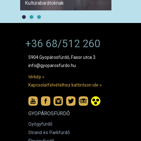
Kultúrabarátoknak
1 hétre
+36 68/512 260
5904 Gyopárosfürdő, Fasor utca 3.
info@gyoparosfurdo.hu
térkép »
Kapcsolatfelvételhez kattintson ide »
GYOPÁROSFÜRDŐ
Gyógyfürdő
Strand és Parkfürdő