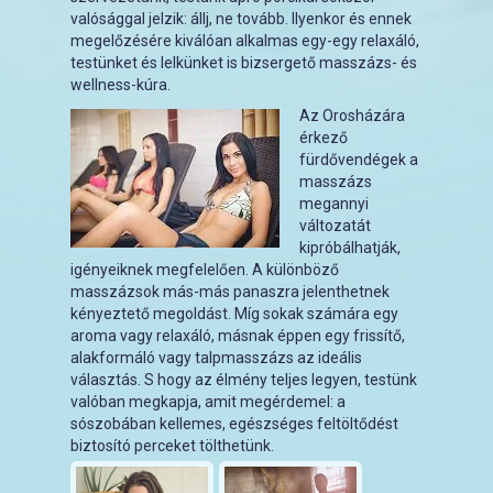
valósággal jelzik: állj, ne tovább. Ilyenkor és ennek
megelőzésére kiválóan alkalmas egy-egy relaxáló,
testünket és lelkünket is bizsergető masszázs- és
wellness-kúra.
Az Orosházára
érkező
fürdővendégek a
masszázs
megannyi
változatát
kipróbálhatják,
igényeiknek megfelelően. A különböző
masszázsok más-más panaszra jelenthetnek
kényeztető megoldást. Míg sokak számára egy
aroma vagy relaxáló, másnak éppen egy frissítő,
alakformáló vagy talpmasszázs az ideális
választás. S hogy az élmény teljes legyen, testünk
valóban megkapja, amit megérdemel: a
sószobában kellemes, egészséges feltöltődést
biztosító perceket tölthetünk.