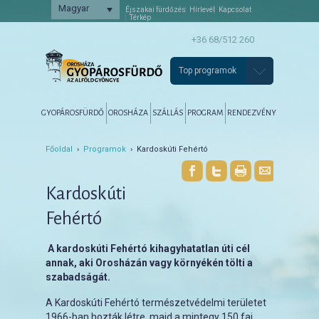
Magyar
Éjszakai fürdőzés
Hírlevél
Kapcsolat
Térkép
+36 68/512 260
Top programok
Főmenü
Tovább az elsődleges tartalomra
Tovább a másodlagos tartalomra
GYOPÁROSFÜRDŐ
OROSHÁZA
SZÁLLÁS
PROGRAM
RENDEZVÉNY
Főoldal
›
Programok
› Kardoskúti Fehértó
Kardoskúti
Fehértó
A kardoskúti Fehértó kihagyhatatlan úti cél
annak, aki Orosházán vagy környékén tölti a
szabadságát.
A Kardoskúti Fehértó természetvédelmi területet
1966-ban hozták létre, majd a mintegy 150 faj