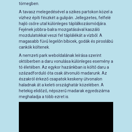
tömegben.
A tavasz melegedésével a szikes partokon közel a
vízhez építi fészkét a gulipán. Jellegzetes, felfelé
hajló csőre utal különleges táplálkozásmódjára.
Fejének jobbra-balra mozgatásával kaszáló
mozdulatokkal veszi fel táplálékát a vízből. A
magasabb füvű legelőn bíbicek, godák és piroslábú
cankók költenek.
A nemzeti park weboldalának leírása szerint
októberben a daru vonulása különleges esemény a
tó életében. Az egykor hazánkban is költő daru a
századforduló óta csak átvonuló madarunk. Az
északról érkező csapatok keskeny útvonalon
haladnak át a keleti országhatár közelében. A
hetekig elidőző, népszerű madarak egyedszáma
meghaladja a több ezret is.