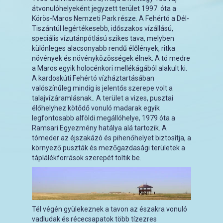
átvonulóhelyeként jegyzett terület 1997. óta a
Körös-Maros Nemzeti Park része. A Fehértó a Dél-
Tiszántúl legértékesebb, időszakos vízállású,
speciális vízutánpótlású szikes tava, melyben
különleges alacsonyabb rendű élőlények, ritka
növények és növényközösségek élnek. A tó medre
a Maros egyik holocénkori mellékágából alakult ki.
A kardoskúti Fehértó vízháztartásában
valószínűleg mindig is jelentős szerepe volt a
talajvízáramlásnak.. A terület a vizes, pusztai
élőhelyhez kötődő vonuló madarak egyik
legfontosabb alföldi megállóhelye, 1979 óta a
Ramsari Egyezmény hatálya alá tartozik. A
tómeder az éjszakázó és pihenőhelyet biztosítja, a
környező puszták és mezőgazdasági területek a
táplálékforrások szerepét töltik be.
Tél végén gyülekeznek a tavon az északra vonuló
vadludak és récecsapatok több tízezres