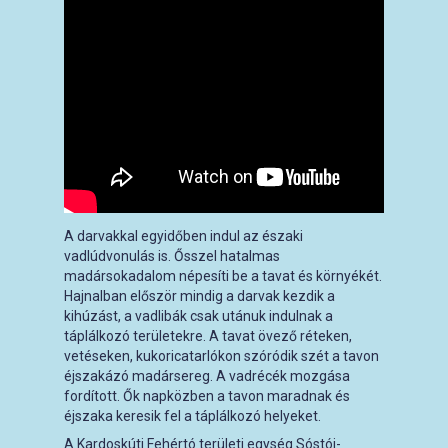
A darvakkal egyidőben indul az északi
vadlúdvonulás is. Ősszel hatalmas
madársokadalom népesíti be a tavat és környékét.
Hajnalban először mindig a darvak kezdik a
kihúzást, a vadlibák csak utánuk indulnak a
táplálkozó területekre. A tavat övező réteken,
vetéseken, kukoricatarlókon szóródik szét a tavon
éjszakázó madársereg. A vadrécék mozgása
fordított. Ők napközben a tavon maradnak és
éjszaka keresik fel a táplálkozó helyeket.
A Kardoskúti Fehértó területi egység Sóstói-