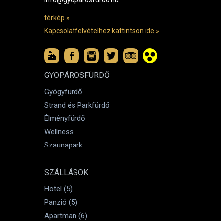
info@gyoparosfurdo.hu
térkép »
Kapcsolatfelvételhez kattintson ide »
GYOPÁROSFÜRDŐ
Gyógyfürdő
Strand és Parkfürdő
Élményfürdő
Wellness
Szaunapark
SZÁLLÁSOK
Hotel (5)
Panzió (5)
Apartman (6)