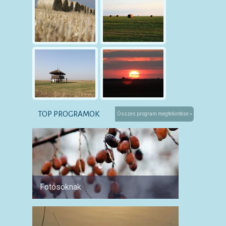
TOP PROGRAMOK
Összes program megtekintése »
Fotósoknak
Párokn