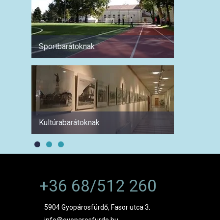
Sportbarátoknak
Hétvé
Kultúrabarátoknak
1 hétre
+36 68/512 260
5904 Gyopárosfürdő, Fasor utca 3.