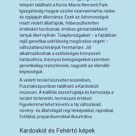
telepén található a Körös-Maros Nemzeti Park
Igazgatóság magyar szürke szarvasmarha, racka-
és cigájajuh állománya. Ezek az őshonosságuk
miatt védett állatfajták, felbecsülhetetlen
értékeket hordoznak, értékes géntartalékként
tartjuk őket nyilván. Tulajdonságaikat – a fajtákban
rejlő genetikai sokféleség megőrzése végett –
változatlanul kívánjuk fenntartani. Jól
alkalmazkodnak a szélsőséges környezeti
hatásokhoz, bizonyos betegségekkel szemben
genetikailag rezisztensek, nagyobb az ellenálló
képességük.
A védett terület közvetlen közelében,
Pusztaközpontban található a Kardoskúti
múzeum. A kiállítás összefoglalja és bemutatja a
terület történetét, természeti értékeit.
Figyelemmel lehet követni a táj változásait,
növény- és állatvilágát régi térképekkel, rajzokkal,
fotókkal, preparátumokkal illusztrálva.
Kardoskút és Fehértó képek