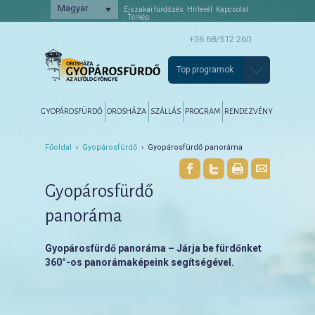
Magyar
Éjszakai fürdőzés
Hírlevél
Kapcsolat
Térkép
+36 68/512 260
Top programok
Főmenü
Tovább az elsődleges tartalomra
Tovább a másodlagos tartalomra
GYOPÁROSFÜRDŐ
OROSHÁZA
SZÁLLÁS
PROGRAM
RENDEZVÉNY
Főoldal
›
Gyopárosfürdő
› Gyopárosfürdő panoráma
Gyopárosfürdő
panoráma
Gyopárosfürdő panoráma – Járja be fürdőnket
360°-os panorámaképeink segítségével.