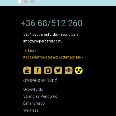
+36 68/512 260
5904 Gyopárosfürdő, Fasor utca 3.
info@gyoparosfurdo.hu
térkép »
Kapcsolatfelvételhez kattintson ide »
GYOPÁROSFÜRDŐ
Gyógyfürdő
Strand és Parkfürdő
Élményfürdő
Wellness