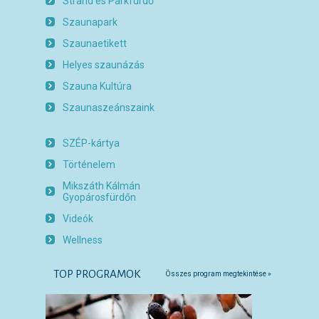
Strand és Parkfürdő
Szaunapark
Szaunaetikett
Helyes szaunázás
Szauna Kultúra
Szaunaszeánszaink
SZÉP-kártya
Történelem
Mikszáth Kálmán
Gyopárosfürdőn
Videók
Wellness
TOP PROGRAMOK
Összes program megtekintése »