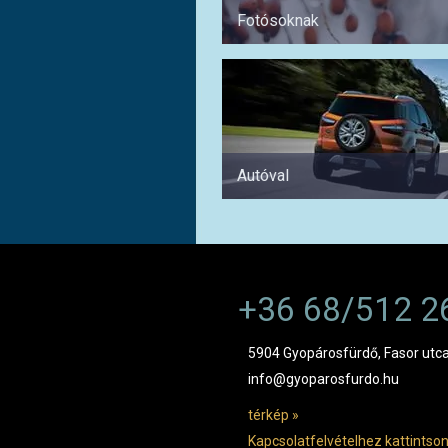
Fotósoknak
Autóval
+36 68/512 2
5904 Gyopárosfürdő, Fasor utca
info@gyoparosfurdo.hu
térkép »
Kapcsolatfelvételhez kattintson