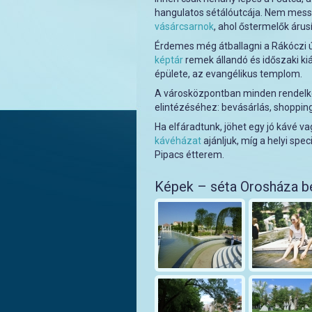
hangulatos sétálóutcája. Nem mess
vásárcsarnok
, ahol őstermelők áru
Érdemes még átballagni a Rákóczi útr
képtár
remek állandó és időszaki ki
épülete, az evangélikus templom.
A városközpontban minden rendelke
elintézéséhez: bevásárlás, shopping
Ha elfáradtunk, jöhet egy jó kávé v
kávéházat
ajánljuk, míg a helyi sp
Pipacs étterem.
Képek – séta Orosháza b