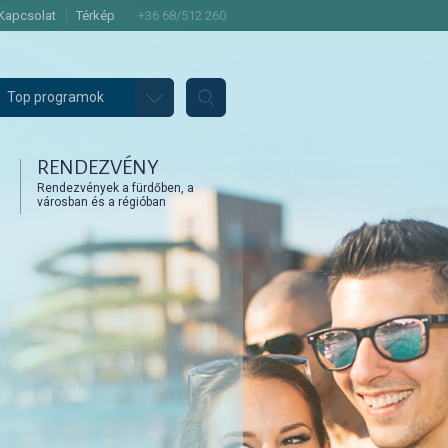
Kapcsolat
Térkép
+36 68/512 260
Top programok
RENDEZVÉNY
Rendezvények a fürdőben, a
városban és a régióban