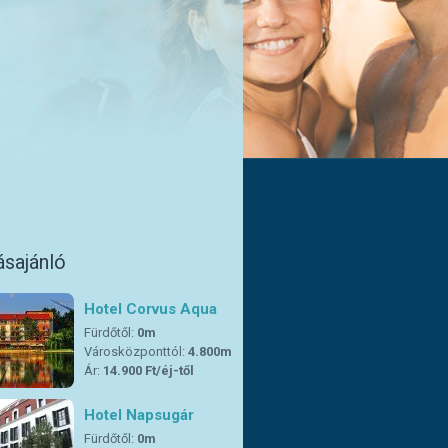
ásajánló
Hotel Corvus Aqua
Fürdőtől:
0m
Városközponttól:
4.800m
Ár:
14.900 Ft/éj-től
Hotel Napsugár
Fürdőtől:
0m