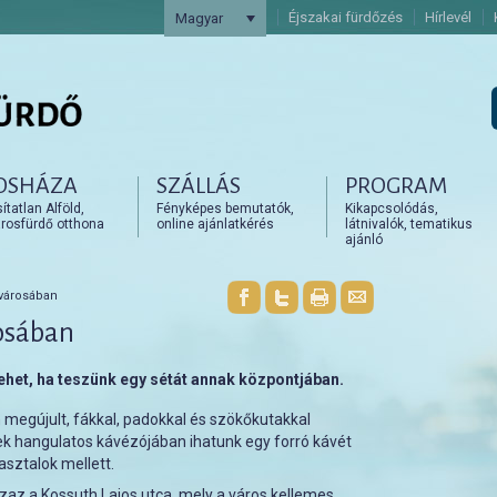
Éjszakai fürdőzés
Hírlevél
Magyar
OSHÁZA
SZÁLLÁS
PROGRAM
artalomra
artalomra
tatlan Alföld,
Fényképes bemutatók,
Kikapcsolódás,
rosfürdő otthona
online ajánlatkérés
látnivalók, tematikus
ajánló
városában
osában
ehet, ha teszünk egy sétát annak központjában.
 megújult, fákkal, padokkal és szökőkutakkal
ek hangulatos kávézójában ihatunk egy forró kávét
 asztalok mellett.
zaz a Kossuth Lajos utca, mely a város kellemes