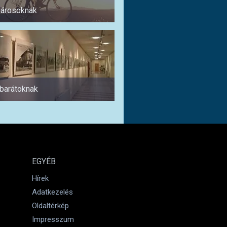
árosoknak
Pároknak
abarátoknak
1 napra
EGYÉB
Hírek
Adatkezelés
Oldaltérkép
Impresszum