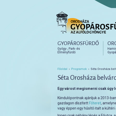
Főmenü
GYOPÁROSFÜRDŐ
OR
Tovább az elsődleges t
Tovább a másodlagos t
Gyógy-, Park- és
Hamisí
Élményfürdő
Gyopá
Főoldal
›
Programok
› Séta Orosháza bel
Séta Orosháza belvár
Egy várost megismerni csak úgy l
Kiindulópontnak ajánljuk a 2013-ban
gazdagon díszített
Főteret
, amelyn
vagy éppen egy hűsítő italt a kültéri
Innen csak néhány lépés a Főutca, a