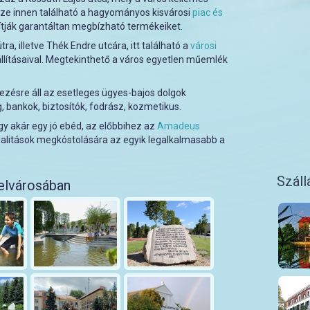
ze innen található a hagyományos kisvárosi
piac és
sítják garantáltan megbízható termékeiket.
a, illetve Thék Endre utcára, itt található a
városi
állításaival. Megtekinthető a város egyetlen műemlék
zésre áll az esetleges ügyes-bajos dolgok
, bankok, biztosítók, fodrász, kozmetikus.
agy akár egy jó ebéd, az előbbihez az
Amadeus
ecialitások megkóstolására az egyik legalkalmasabb a
Száll
elvárosában