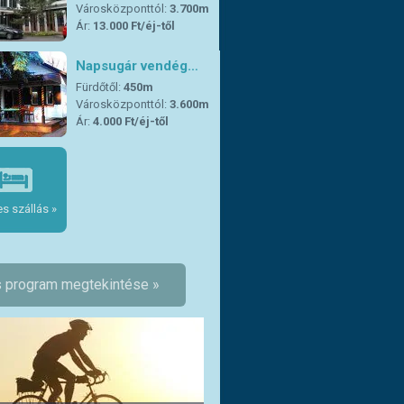
Városközponttól:
3.700m
Ár:
13.000 Ft/éj-től
Napsugár vendég…
Fürdőtől:
450m
Városközponttól:
3.600m
Ár:
4.000 Ft/éj-től
s szállás »
 program megtekintése »