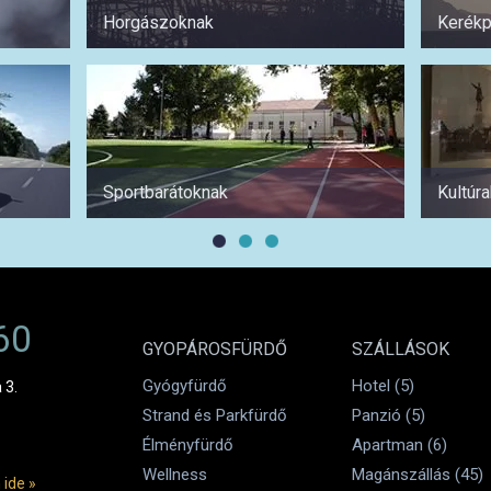
Horgászoknak
Kerékp
Sportbarátoknak
Kultúr
60
GYOPÁROSFÜRDŐ
SZÁLLÁSOK
Gyógyfürdő
Hotel (5)
 3.
Strand és Parkfürdő
Panzió (5)
Élményfürdő
Apartman (6)
Wellness
Magánszállás (45)
 ide »