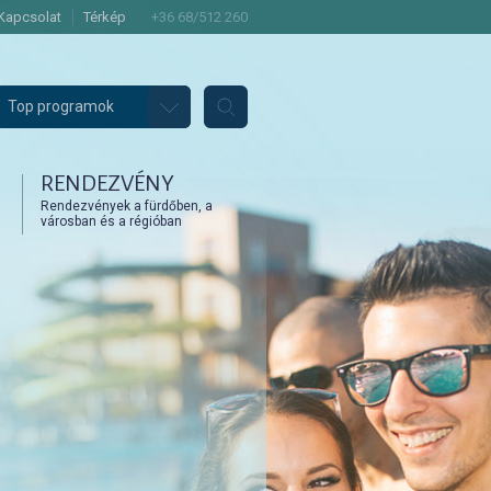
Kapcsolat
Térkép
+36 68/512 260
Top programok
RENDEZVÉNY
Rendezvények a fürdőben, a
városban és a régióban