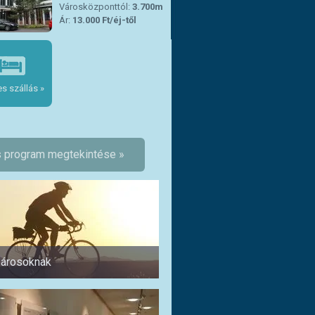
Városközponttól:
3.700m
Ár:
13.000 Ft/éj-től
s szállás »
 program megtekintése »
árosoknak
Pároknak