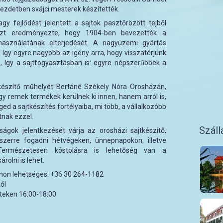
 kezdetben svájci mesterek készítették.
gy fejlődést jelentett a sajtok pasztőrözött tejből
azt eredményezte, hogy 1904-ben bevezették a
 használatának elterjedését. A nagyüzemi gyártás
így egyre nagyobb az igény arra, hogy visszatérjünk
 így a sajtfogyasztásban is: egyre népszerűbbek a
készítő műhelyét Bertáné Székely Nóra Orosházán,
y remek termékek kerülnek ki innen, hanem arról is,
d a sajtkészítés fortélyaiba, mi több, a vállalkozóbb
nak ezzel.
Száll
ságok jelentkezését várja az orosházi sajtkészítő,
erre fogadni hétvégeken, ünnepnapokon, illetve
Természetesen kóstolásra is lehetőség van a
rolni is lehet.
mon lehetséges: +36 30 264-1182
ől
teken 16:00-18:00