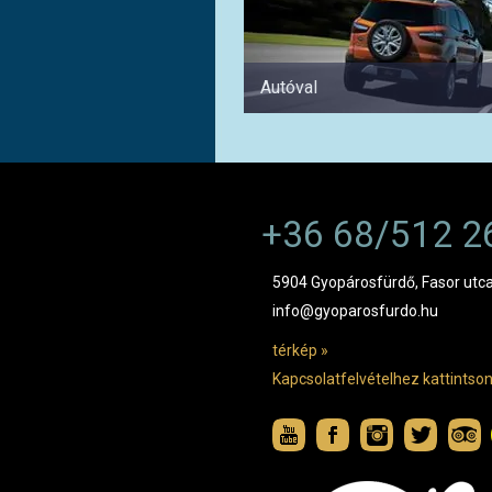
Autóval
+36 68/512 2
5904 Gyopárosfürdő, Fasor utca
info@gyoparosfurdo.hu
térkép »
Kapcsolatfelvételhez kattintson