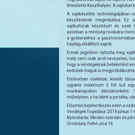
létesítette Keszthelyen. A sajtokat
A sajtkészítés technológiájában na
készítésének megindulása. Ez 
sajtkultúrák készítését és ezek
azonban a minőség rovására ment, 
a gyökerekhez a gasztronómiában,
házilag előállított sajtok.
Ennek jegyében nyitotta meg sajt
mely nem csak arról nevezetes, hog
hogy a vendégeknek betekintést enge
kedvűek maguk is megpróbálkozhat
Elsősorban családok, kisebb társa
ugyanis maximum 5 főt tud egysz
munkanapokon délutánonként. 
műhelyben, s ha ízlett a portéka, vásá
Előzetes bejelentkezés ezen a szá
Vendégek fogadása: 2014 június 1-t
Nyitvatarás: Minden szerdán és pén
Orosháza, Felhő utca 14.