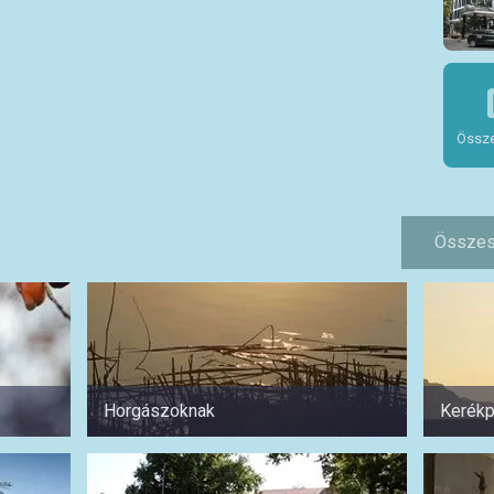
Össze
Összes
Horgászoknak
Kerékp