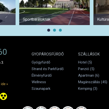
Sportbarátoknak
Kultúr
60
GYOPÁROSFÜRDŐ
SZÁLLÁSOK
Gyógyfürdő
Hotel (5)
 3.
Strand és Parkfürdő
Panzió (5)
Élményfürdő
Apartman (6)
Wellness
Magánszállás (45)
 ide »
Szaunapark
Kemping (3)