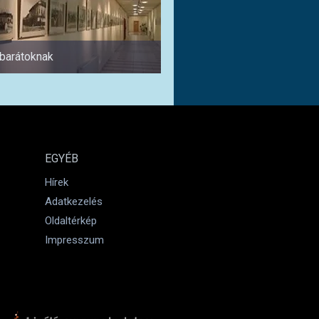
abarátoknak
1 napra
EGYÉB
Hírek
Adatkezelés
Oldaltérkép
Impresszum