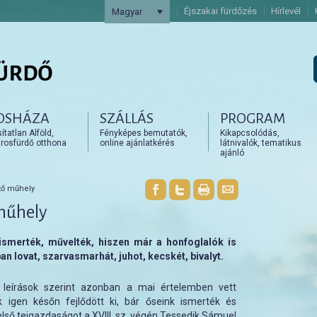
Éjszakai fürdőzés
Hírlevél
Magyar
OSHÁZA
SZÁLLÁS
PROGRAM
artalomra
artalomra
tatlan Alföld,
Fényképes bemutatók,
Kikapcsolódás,
rosfürdő otthona
online ajánlatkérés
látnivalók, tematikus
ajánló
tő műhely
 műhely
 ismerték, művelték, hiszen már a honfoglalók is
ban lovat, szarvasmarhát, juhot, kecskét, bivalyt.
 leírások szerint azonban a mai értelemben vett
 igen későn fejlődött ki, bár őseink ismerték és
 első tejgazdaságot a XVIII. sz. végén Tessedik Sámuel