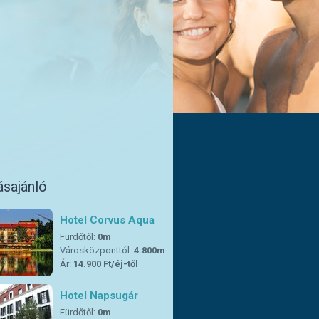
ásajánló
Hotel Corvus Aqua
Fürdőtől:
0m
Városközponttól:
4.800m
Ár:
14.900 Ft/éj-től
Hotel Napsugár
Fürdőtől:
0m