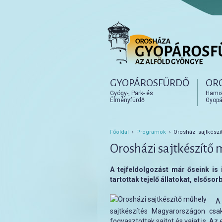
Főmenü
GYOPÁROSFÜRDŐ
OR
Tovább az elsődleges t
Tovább a másodlagos t
Gyógy-, Park- és
Hamisí
Élményfürdő
Gyopá
Főoldal
›
Programok
› Orosházi sajtkészí
Orosházi sajtkészítő
A tejfeldolgozást már őseink is
tartottak tejelő állatokat, elsősor
A
sajtkészítés Magyarországon csak
fogyasztottak sajtot és vajat is. Az