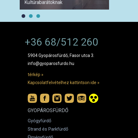
Kultúrabarátoknak
1 hétre
+36 68/512 260
5904 Gyopárosfürdő, Fasor utca 3.
info@gyoparosfurdo.hu
térkép »
Kapcsolatfelvételhez kattintson ide »
GYOPÁROSFÜRDŐ
Gyógyfürdő
Strand és Parkfürdő
Élményfürdő