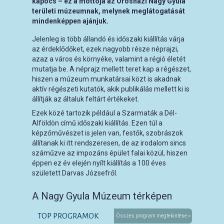
kapocs – ez a mottója az Orosházi Nagy Gyula
területi múzeumnak, melynek meglátogatását
mindenképpen ajánjuk.
Jelenleg is több állandó és időszaki kiállítás várja
az érdeklődőket, ezek nagyobb része néprajzi,
azaz a város és környéke, valamint a régió életét
mutatja be. A néprajz mellett teret kap a régészet,
hiszen a múzeum munkatársai közt is akadnak
aktív régészeti kutatók, akik publikálás mellett ki is
állítják az általuk feltárt értékeket.
Ezek közé tartozik például a Szarmaták a Dél-
Alföldön című időszaki kiállítás. Ezen túl a
képzőművészet is jelen van, festők, szobrászok
állítanak ki itt rendszeresen, de az irodalom sincs
száműzve az impozáns épület falai közül, hiszen
éppen ez év elején nyílt kiállítás a 100 éves
született Darvas Józsefről.
A Nagy Gyula Múzeum térképen
TOP PROGRAMOK
Összes program megtekintése »