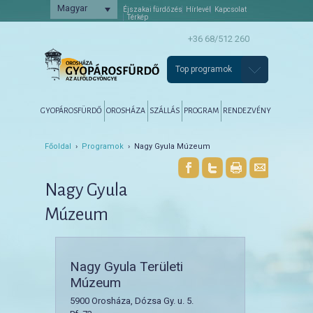
Magyar
Éjszakai fürdőzés
Hírlevél
Kapcsolat
Térkép
+36 68/512 260
Top programok
Főmenü
Tovább az elsődleges tartalomra
Tovább a másodlagos tartalomra
GYOPÁROSFÜRDŐ
OROSHÁZA
SZÁLLÁS
PROGRAM
RENDEZVÉNY
Főoldal
›
Programok
› Nagy Gyula Múzeum
Nagy Gyula
Múzeum
Nagy Gyula Területi
Múzeum
5900 Orosháza, Dózsa Gy. u. 5.