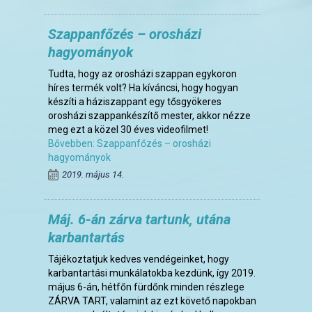
Szappanfőzés – orosházi
hagyományok
Tudta, hogy az orosházi szappan egykoron
híres termék volt? Ha kíváncsi, hogy hogyan
készíti a háziszappant egy tősgyökeres
orosházi szappankészítő mester, akkor nézze
meg ezt a közel 30 éves videofilmet!
Bővebben: Szappanfőzés – orosházi
hagyományok
2019. május 14.
Máj. 6-án zárva tartunk, utána
karbantartás
Tájékoztatjuk kedves vendégeinket, hogy
karbantartási munkálatokba kezdünk, így 2019.
május 6-án, hétfőn fürdőnk minden részlege
ZÁRVA TART, valamint az ezt követő napokban