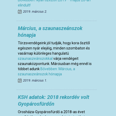
Bővebben: Nyári szezon 2019 – május 20-án
elindult!
2019. március 2.
Március, a szaunaszeánszok
hónapja
Törzsvendégeink jól tudják, hogy kora ősztől
egészen nyár elejéig, minden szombaton és
vasárnap különleges hangulatú
szaunaszeánszokkal
várja vendégeit
szaunaközpontunk. Márciusban még ennél is
többet adunk
Bővebben: Március, a
szaunaszeánszok hónapja
2019. március 1.
KSH adatok: 2018 rekordév volt
Gyopárosfürdőn
Orosháza-Gyopárosfürdő a 2018-as évet