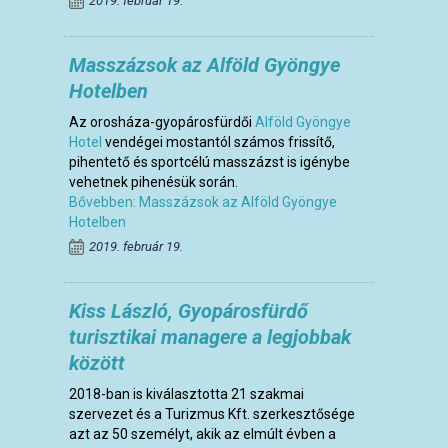
2019. február 19.
Masszázsok az Alföld Gyöngye
Hotelben
Az orosháza-gyopárosfürdői
Alföld Gyöngye
Hotel
vendégei mostantól számos frissítő,
pihentető és sportcélú masszázst is igénybe
vehetnek pihenésük során.
Bővebben: Masszázsok az Alföld Gyöngye
Hotelben
2019. február 19.
Kiss László, Gyopárosfürdő
turisztikai managere a legjobbak
között
2018-ban is kiválasztotta 21 szakmai
szervezet és a Turizmus Kft. szerkesztősége
azt az 50 személyt, akik az elmúlt évben a