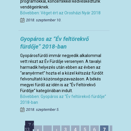
programokkal, koncertekkel kedveskedtünk
vendégeinknek.
Bővebben: Véget ért az Orosházi Nyár 2018
2018. szeptember 10.
Gyopáros az “Év feltörekvő
fürdője” 2018-ban
Gyopárosfürdő immár negyedik alkalommal
vett részt az Év Fürdője versenyen. A tavalyi
harmadik helyezés után ebben az évben az
“aranyérmet” hozta el a közel kétszáz fürdőt
felvonultató közönségszavazáson. A békés
megyei fürdő az idén is az “Év Feltörekvő
Fürdője” kategóriában indult.
Bővebben: Gyopáros az “Év feltörekvő fürdője”
2018-ban
2018. szeptember 5.
7 /
13
«
...
‹
3
4
5
6
7
8
9