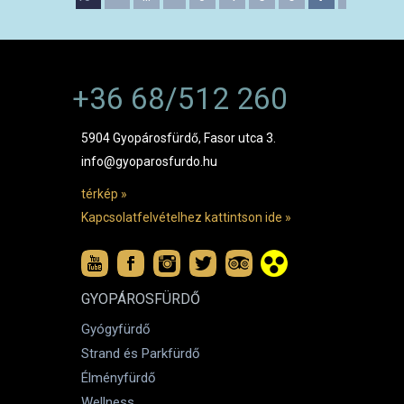
+36 68/512 260
5904 Gyopárosfürdő, Fasor utca 3.
info@gyoparosfurdo.hu
térkép »
Kapcsolatfelvételhez kattintson ide »
GYOPÁROSFÜRDŐ
Gyógyfürdő
Strand és Parkfürdő
Élményfürdő
Wellness