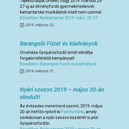
Tájékoztatjuk Önöket, hogy 2019. március 25-
27-ig az élményfürdő gyermekmedencéi
karbantartási munkálatok miatt nem üzemel.
Bővebben: Karbantartás 2019. márc. 25-27.
2019. március 22.
Barangoló Füzet és kiadványok
Orosháza-Gyopárosfürdő ismét elindítja
forgalomélénkítő kampányait!
Bővebben: Barangoló Füzet és kiadványok
2019. március 21.
Nyári szezon 2019 – május 20-án
elindult!
Az évtizedes menetrend szerint, 2019. május
20-án hétfőn nyitott ki
Parkfürdőnk
, amely
szokásosan a nyári szezon kezdetét is jelzi
Gyopárosfürdőn.