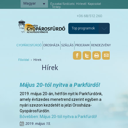
Magyar
Éjszakai fürdőzés
Hírlevél
Kapcsolat
Térkép
+36 68/512 260
Top programok
Főmenü
Tovább az elsődleges tartalomra
Tovább a másodlagos tartalomra
GYOPÁROSFÜRDŐ
OROSHÁZA
SZÁLLÁS
PROGRAM
RENDEZVÉNY
Főoldal
› Hírek
Hírek
Május 20-tól nyitva a Parkfürdő!
2019. május 20-án, hétfőn nyit ki Parkfürdőnk,
amely évtizedes menetrend szerint egyben a
nyári szezon kezdetét is jelzi Orosháza-
Gyopárosfürdőn.
Bővebben: Május 20-tól nyitva a Parkfürdő!
2019. május 15.