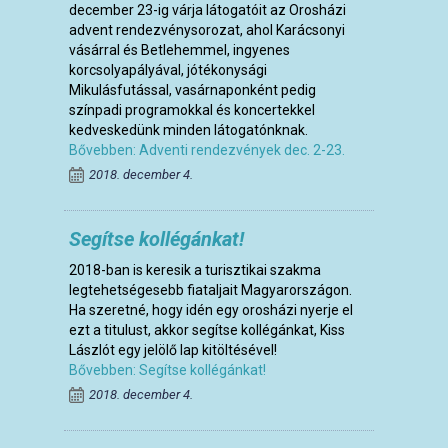
december 23-ig várja látogatóit az Orosházi
advent rendezvénysorozat, ahol Karácsonyi
vásárral és Betlehemmel, ingyenes
korcsolyapályával, jótékonysági
Mikulásfutással, vasárnaponként pedig
színpadi programokkal és koncertekkel
kedveskedünk minden látogatónknak.
Bővebben: Adventi rendezvények dec. 2-23.
2018. december 4.
Segítse kollégánkat!
2018-ban is keresik a turisztikai szakma
legtehetségesebb fiataljait Magyarországon.
Ha szeretné, hogy idén egy orosházi nyerje el
ezt a titulust, akkor segítse kollégánkat, Kiss
Lászlót egy jelölő lap kitöltésével!
Bővebben: Segítse kollégánkat!
2018. december 4.