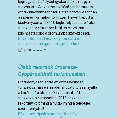
legnagyobb befolyást gyakorolták a magyar
turizmusra. A szakma kiválóságait bemutató
ötödik kiadvány február 1-től elérhető, azonban
az idei év formabontó, hiszen helyet kapott a
kiadványban a TOP 10 legbefolyásosabb fiatal
turisztikai szakember is, kiket a szakma
jelölhetett ebbe a grémiumba szavazással.
Bővebben: Kiss László, Gyopárosfürdő
turisztikai managere a legjobbak között
2019. február 3.
Újabb rekordok Orosháza-
Gyopárosfürdő turizmusában
Eredményesen zárta az évet Orosháza
turizmusa, hiszen minden mutató túlszárnyalta
a korábbi években mért adatokat: sőt,
turisztikai szempontból 2018 abszolút
rekordév volt mind a fürdő, mind a település
szempontjából!
Bővebben: Újabb rekordok Orosháza-