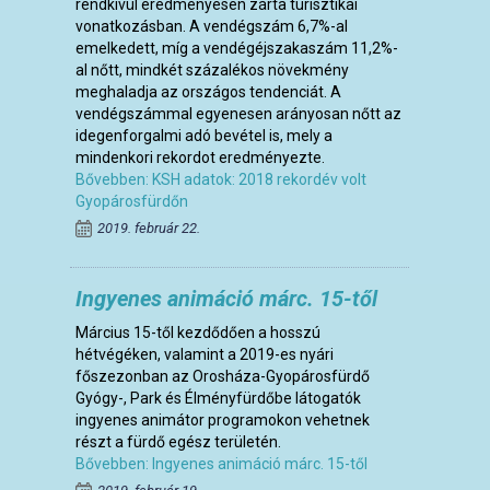
rendkívül eredményesen zárta turisztikai
vonatkozásban. A vendégszám 6,7%-al
emelkedett, míg a vendégéjszakaszám 11,2%-
al nőtt, mindkét százalékos növekmény
meghaladja az országos tendenciát. A
vendégszámmal egyenesen arányosan nőtt az
idegenforgalmi adó bevétel is, mely a
mindenkori rekordot eredményezte.
Bővebben: KSH adatok: 2018 rekordév volt
Gyopárosfürdőn
2019. február 22.
Ingyenes animáció márc. 15-től
Március 15-től kezdődően a hosszú
hétvégéken, valamint a 2019-es nyári
főszezonban az Orosháza-Gyopárosfürdő
Gyógy-, Park és Élményfürdőbe látogatók
ingyenes animátor programokon vehetnek
részt a fürdő egész területén.
Bővebben: Ingyenes animáció márc. 15-től