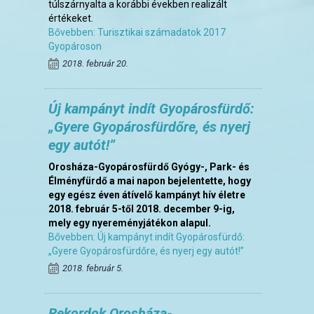
túlszárnyalta a korábbi években realizált
értékeket.
Bővebben: Turisztikai számadatok 2017
Gyopároson
2018. február 20.
Új kampányt indít Gyopárosfürdő:
„Gyere Gyopárosfürdőre, és nyerj
egy autót!”
Orosháza-Gyopárosfürdő Gyógy-, Park- és
Élményfürdő a mai napon bejelentette, hogy
egy egész éven átívelő kampányt hív életre
2018. február 5-től 2018. december 9-ig,
mely egy nyereményjátékon alapul.
Bővebben: Új kampányt indít Gyopárosfürdő:
„Gyere Gyopárosfürdőre, és nyerj egy autót!”
2018. február 5.
Rekordok Orosháza-