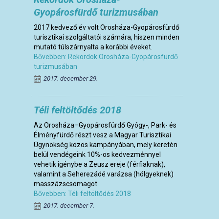
Gyopárosfürdő turizmusában
2017 kedvező év volt Orosháza-Gyopárosfürdő
turisztikai szolgáltatói számára, hiszen minden
mutató túlszárnyalta a korábbi éveket.
Bővebben: Rekordok Orosháza-Gyopárosfürdő
turizmusában
2017. december 29.
Téli feltöltődés 2018
Az Orosháza–Gyopárosfürdő Gyógy-, Park- és
Élményfürdő részt vesz a Magyar Turisztikai
Ügynökség közös kampányában, mely keretén
belül vendégeink 10%-os kedvezménnyel
vehetik igénybe a Zeusz ereje (férfiaknak),
valamint a Seherezádé varázsa (hölgyeknek)
masszázscsomagot.
Bővebben: Téli feltöltődés 2018
2017. december 7.