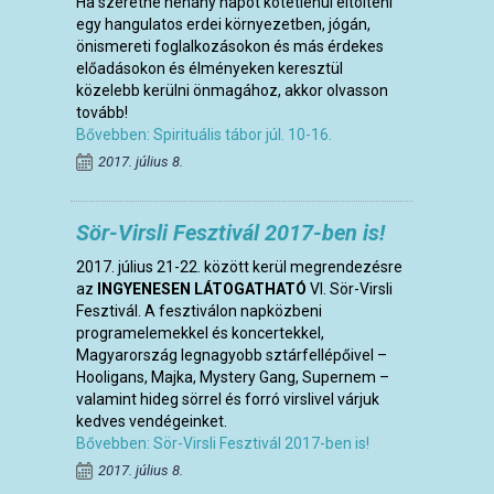
Ha szeretne néhány napot kötetlenül eltölteni
egy hangulatos erdei környezetben, jógán,
önismereti foglalkozásokon és más érdekes
előadásokon és élményeken keresztül
közelebb kerülni önmagához, akkor olvasson
tovább!
Bővebben: Spirituális tábor júl. 10-16.
2017. július 8.
Sör-Virsli Fesztivál 2017-ben is!
2017. július 21-22. között kerül megrendezésre
az
INGYENESEN LÁTOGATHATÓ
VI. Sör-Virsli
Fesztivál. A fesztiválon napközbeni
programelemekkel és koncertekkel,
Magyarország legnagyobb sztárfellépőivel –
Hooligans, Majka, Mystery Gang, Supernem –
valamint hideg sörrel és forró virslivel várjuk
kedves vendégeinket.
Bővebben: Sör-Virsli Fesztivál 2017-ben is!
2017. július 8.