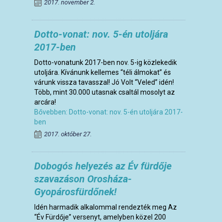
2017. november 2.
Dotto-vonat: nov. 5-én utoljára
2017-ben
Dotto-vonatunk 2017-ben nov. 5-ig közlekedik
utoljára. Kívánunk kellemes “téli álmokat” és
várunk vissza tavasszal! Jó Volt “Veled” idén!
Több, mint 30.000 utasnak csaltál mosolyt az
arcára!
Bővebben: Dotto-vonat: nov. 5-én utoljára 2017-
ben
2017. október 27.
Dobogós helyezés az Év fürdője
szavazáson Orosháza-
Gyopárosfürdőnek!
Idén harmadik alkalommal rendezték meg Az
“Év Fürdője” versenyt, amelyben közel 200