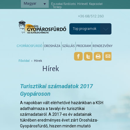
Magyar
Éjszakai fürdőzés
Hírlevél
Kapcsolat
Térkép
+36 68/512 260
Top programok
Főmenü
Tovább az elsődleges tartalomra
Tovább a másodlagos tartalomra
GYOPÁROSFÜRDŐ
OROSHÁZA
SZÁLLÁS
PROGRAM
RENDEZVÉNY
Főoldal
› Hírek
Hírek
Turisztikai számadatok 2017
Gyopároson
A napokban vált elérhetővé hazánkban a KSH
adathalmaza a tavalyi év turisztikai
számadatairól. A 2017-es év adatainak
tükrében eredményes évet zárt Orosháza-
Gyopárosfürdő, hiszen minden mutató