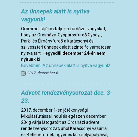
Az ünnepek alatt is nyitva
vagyunk!
Örömmel tájékoztatjuk a fürdőzni vágyókat,
hogy az Orosháza-Gyopárosfürdő Gyógy-,
Park- és Élményfürdő a karácsonyi és
szilveszteri ünnepek alatt szinte folyamatosan
nyitva tart –
egyedül december 24-én nem
nyitunk ki
.
Bővebben: Az ünnepek alatt is nyitva vagyunk!
2017. december 6.
Advent rendezvénysorozat dec. 3-
23.
2017. december 1-én jótékonysági
Mikulásfutással indul és egészen december
23-ig várja látogatóit az Orosházi advent
rendezvénysorozat, ahol Karácsonyi vásárral
és Betlehemmel, ingyenes korcsolyapályával,