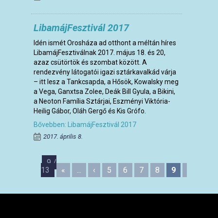
LibamájFesztivál 2017
Idén ismét Orosháza ad otthont a méltán híres
LibamájFesztiválnak 2017. május 18. és 20,
azaz csütörtök és szombat között. A
rendezvény látogatói igazi sztárkavalkád várja
– itt lesz a Tankcsapda, a Hősök, Kowalsky meg
a Vega, Ganxtsa Zolee, Deák Bill Gyula, a Bikini,
a Neoton Família Sztárjai, Eszményi Viktória-
Heilig Gábor, Oláh Gergő és Kis Grófo.
Bővebben: LibamájFesztivál 2017
2017. április 8.
9 /
13
«
...
‹
5
6
7
8
9
10
11