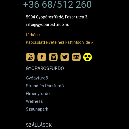
+36 68/512 260
5904 Gyopárosfürdő, Fasor utca 3.
info@gyoparosfurdo.hu
térkép »
Kapcsolatfelvételhez kattintson ide »
GYOPÁROSFÜRDŐ
Gyógyfürdő
Strand és Parkfürdő
Élményfürdő
Wellness
Szaunapark
SZÁLLÁSOK