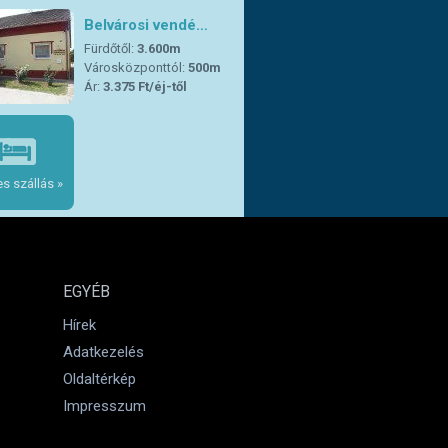
Belvárosi vendé…
Fürdőtől:
3.600m
Városközponttól:
500m
Ár:
3.375 Ft/éj-től
s szállás »
EGYÉB
Hírek
Adatkezelés
Oldaltérkép
Impresszum