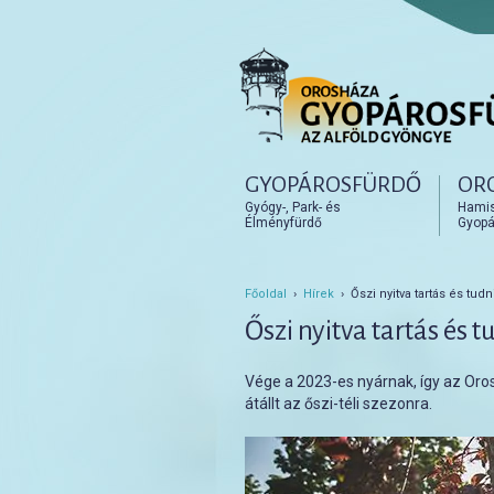
Főmenü
GYOPÁROSFÜRDŐ
OR
Tovább az elsődleges t
Tovább a másodlagos t
Gyógy-, Park- és
Hamisí
Élményfürdő
Gyopá
Főoldal
›
Hírek
› Őszi nyitva tartás és tudn
Őszi nyitva tartás és 
Vége a 2023-es nyárnak, így az Or
átállt az őszi-téli szezonra.