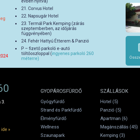
évben nyitva)
21. Corvus Hotel
22. Napsugár Hotel
leg
23. Termál Park Kemping (zárás
szeptemberben, az időjárás
függvényében)
24. Fehér Hattyú Étterem & Panzió
P – fizető parkoló e-autó
töltőoszloppal (
ingyenes parkoló 260
2024
Össze
méterre)
60
GYOPÁROSFÜRDŐ
SZÁLLÁSOK
Gyógyfürdő
Hotel (5)
 3.
Strand és Parkfürdő
Panzió (5)
Élményfürdő
Apartman (6)
Wellness
Magánszállás (45)
 ide »
Szaunapark
Kemping (3)