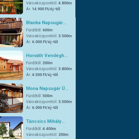
Városközponttól:
4.800m
Ár:
14.900 Ft/éj-től
Blanka Napsugár…
Fürdőtől:
600m
Városközponttól:
3.500m
Ár:
6.000 Ft/éj-től
Horváth Vendégh…
Fürdőtől:
200m
Városközponttól:
3.800m
Ár:
4.500 Ft/éj-től
Mona Napsugár Ü…
Fürdőtől:
500m
Városközponttól:
3.500m
Ár:
6.000 Ft/éj-től
Táncsics Mihály…
Fürdőtől:
4.400m
Városközponttól:
200m