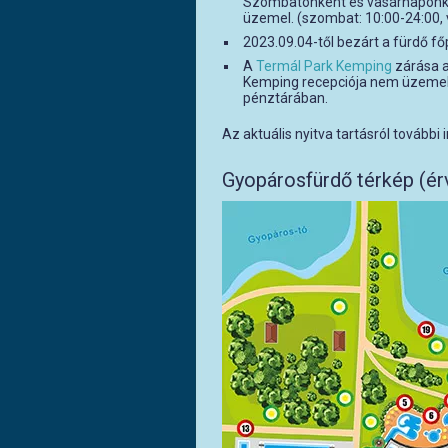
Szombatonként és vasárnaponkén
üzemel. (szombat: 10:00-24:00,
2023.09.04-től bezárt a fürdő fő
A
Termál Park Kemping
zárása a
Kemping recepciója nem üzemel,
pénztárában.
Az aktuális nyitva tartásról további
Gyopárosfürdő térkép (ér