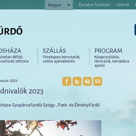
Éjszakai fürdőzés
Hírlevél
Magyar
OSHÁZA
SZÁLLÁS
PROGRAM
artalomra
artalomra
tatlan Alföld,
Fényképes bemutatók,
Kikapcsolódás,
rosfürdő otthona
online ajánlatkérés
látnivalók, tematikus
ajánló
ivalók 2023
tudnivalók 2023
osháza-Gyopárosfürdői Gyógy-, Park- és Élményfürdő