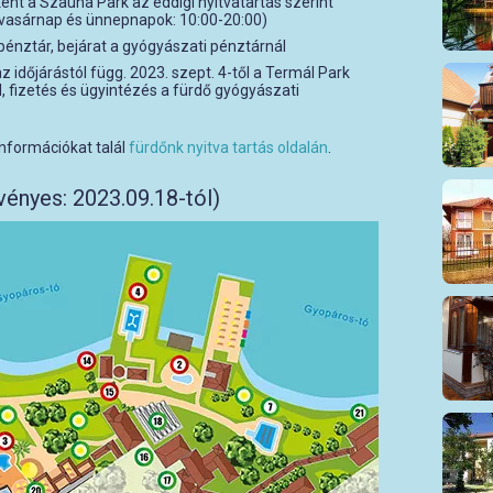
t a Szauna Park az eddigi nyitvatartás szerint
 vasárnap és ünnepnapok: 10:00-20:00)
pénztár, bejárat a gyógyászati pénztárnál
z időjárástól függ. 2023. szept. 4-től a Termál Park
 fizetés és ügyintézés a fürdő gyógyászati
 információkat talál
fürdőnk nyitva tartás oldalán
.
vényes: 2023.09.18-tól)