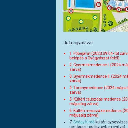
Jelmagyarázat
1. Főbejárat (2023.09.04-től zárv
belépés a Gyógyászat felől)
2. Gyermekmedence I. (2024 má
zárva)
3. Gyermekmedence II. (2024 má
zárva)
4. Toronymedence (2024 májusá
zárva)
5. Kültéri csúszdás medence (2
májusáig zárva)
6. Kültéri masszázsmedence (2
májusáig zárva)
7.
Gyógyfürdő
kültéri gyógyvizes
medence (egész évben nyitva)