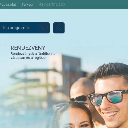
Kapcsolat
Térkép
+36 68/512 260
Top programok
RENDEZVÉNY
Rendezvények a fürdőben, a
városban és a régióban