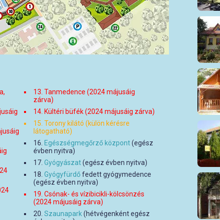
a,
13. Tanmedence (2024 májusáig
zárva)
jusáig
14. Kültéri büfék (2024 májusáig zárva)
15. Torony kilátó (külön kérésre
jusáig
látogatható)
16.
Egészségmegőrző központ
(egész
ig
évben nyitva)
17.
Gyógyászat
(egész évben nyitva)
024
18.
Gyógyfürdő
fedett gyógymedence
(egész évben nyitva)
024
19. Csónak- és vízibicikli-kölcsönzés
(2024 májusáig zárva)
20.
Szaunapark
(hétvégenként egész