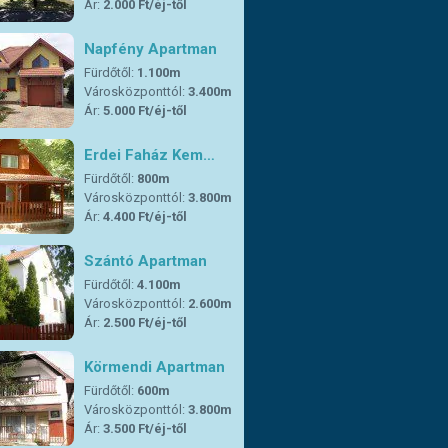
Ár:
2.000 Ft/éj-től
Napfény Apartman
Fürdőtől:
1.100m
Városközponttól:
3.400m
Ár:
5.000 Ft/éj-től
Erdei Faház Kem…
Fürdőtől:
800m
Városközponttól:
3.800m
Ár:
4.400 Ft/éj-től
Szántó Apartman
Fürdőtől:
4.100m
Városközponttól:
2.600m
Ár:
2.500 Ft/éj-től
Körmendi Apartman
Fürdőtől:
600m
Városközponttól:
3.800m
Ár:
3.500 Ft/éj-től