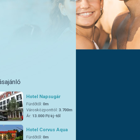
ásajánló
Hotel Napsugár
Fürdőtől:
0m
Városközponttól:
3.700m
Ár:
13.000 Ft/éj-től
Hotel Corvus Aqua
Fürdőtől:
0m