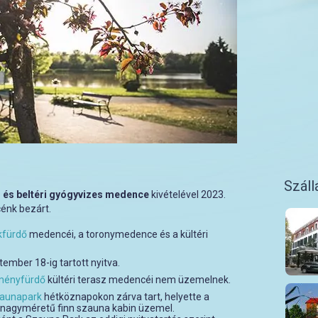
Száll
ri és beltéri gyógyvizes medence
kivételével 2023.
cénk bezárt.
kfürdő
medencéi, a toronymedence és a kültéri
mber 18-ig tartott nyitva.
ményfürdő
kültéri terasz medencéi nem üzemelnek.
aunapark
hétköznapokon zárva tart, helyette a
b nagyméretű finn szauna kabin üzemel.