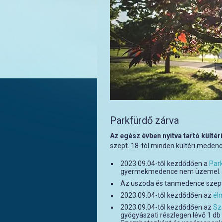
Parkfürdő zárva
Az egész évben nyitva tartó külté
szept. 18-tól minden kültéri meden
2023.09.04-től kezdődően a
Par
gyermekmedence nem üzemel.
Az uszoda és tanmedence szepte
2023.09.04-től kezdődően az
él
2023.09.04-től kezdődően az
Sz
gyógyászati részlegen lévő 1 d