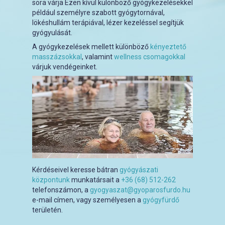
sora várja Ezen kívül különböző gyógykezelésekkel
például személyre szabott gyógytornával,
lökéshullám terápiával, lézer kezeléssel segítjük
gyógyulását.
A gyógykezelések mellett különböző
kényeztető
masszázsokkal
, valamint
wellness csomagokkal
várjuk vendégeinket.
Kérdéseivel keresse bátran
gyógyászati
központunk
munkatársait a
+36 (68) 512-262
telefonszámon, a
gyogyaszat@gyoparosfurdo.hu
e-mail címen, vagy személyesen a
gyógyfürdő
területén.