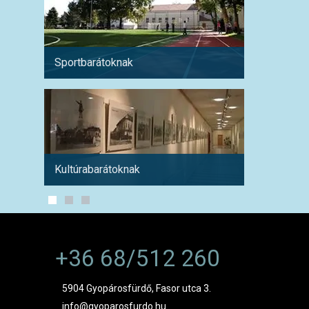
Sportbarátoknak
Hétvé
Kultúrabarátoknak
1 hétre
+36 68/512 260
5904 Gyopárosfürdő, Fasor utca 3.
info@gyoparosfurdo.hu