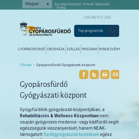
Magyar
Éjszakai fürdőzés
Hírlevél
Kapcsolat
Térkép
+36 68/512 260
Top programok
Főmenü
Tovább az elsődleges tartalomra
Tovább a másodlagos tartalomra
GYOPÁROSFÜRDŐ
OROSHÁZA
SZÁLLÁS
PROGRAM
RENDEZVÉNY
Főoldal
› Gyopárosfürdő Gyógyászati központ
Gyopárosfürdő
Gyógyászati központ
Gyógyfürdőnk gyógyászati központjában, a
Rehabilitációs & Wellness Központban
nem
csupán gyógyvizes medence- vagy kádfürdő segíti
egészségünk visszanyerését, hanem NEAK-
támogatott
fürdőgyógyászati kezelések
egész