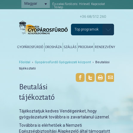
Magyar
Éjszakai fürdőzés
Hírlevél
Kapcsolat
Térkép
+36 68/512 260
Top programok
Főmenü
Tovább az elsődleges tartalomra
Tovább a másodlagos tartalomra
GYOPÁROSFÜRDŐ
OROSHÁZA
SZÁLLÁS
PROGRAM
RENDEZVÉNY
Főoldal
›
Gyopárosfürdő Gyógyászati központ
› Beutalási
tájékoztató
Beutalási
tájékoztató
Tájékoztatjuk kedves Vendégeinket, hogy
gyógyászatunk továbbra is zavartalanul üzemel.
Továbbra is elérhetőek a Nemzeti
Egészségbiztosítási Alapkezelő által támogatott