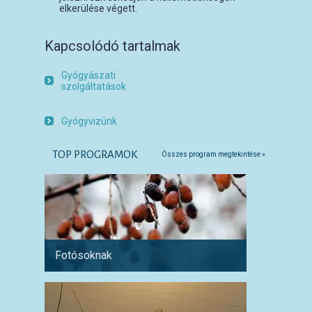
elkerülése végett.
Kapcsolódó tartalmak
Gyógyászati
szolgáltatások
Gyógyvizünk
TOP PROGRAMOK
Összes program megtekintése »
Fotósoknak
Párokn