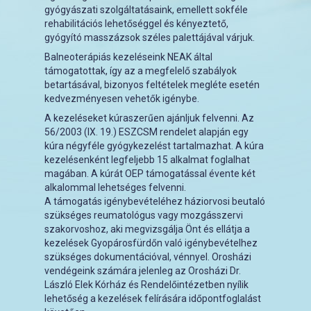
gyógyászati szolgáltatásaink, emellett sokféle
rehabilitációs lehetőséggel és kényeztető,
gyógyító masszázsok széles palettájával várjuk.
Balneoterápiás kezeléseink NEAK által
támogatottak, így az a megfelelő szabályok
betartásával, bizonyos feltételek megléte esetén
kedvezményesen vehetők igénybe.
A kezeléseket kúraszerűen ajánljuk felvenni. Az
56/2003 (IX. 19.) ESZCSM rendelet alapján egy
kúra négyféle gyógykezelést tartalmazhat. A kúra
kezelésenként legfeljebb 15 alkalmat foglalhat
magában. A kúrát OEP támogatással évente két
alkalommal lehetséges felvenni.
A támogatás igénybevételéhez háziorvosi beutaló
szükséges reumatológus vagy mozgásszervi
szakorvoshoz, aki megvizsgálja Önt és ellátja a
kezelések Gyopárosfürdőn való igénybevételhez
szükséges dokumentációval, vénnyel. Orosházi
vendégeink számára jelenleg az Orosházi Dr.
László Elek Kórház és Rendelőintézetben nyílik
lehetőség a kezelések felírására időpontfoglalást