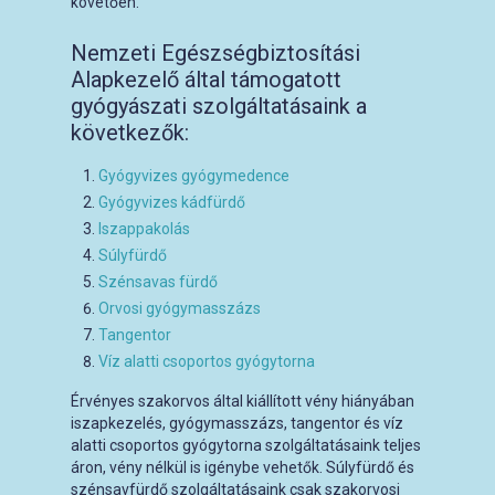
követően.
Nemzeti Egészségbiztosítási
Alapkezelő által támogatott
gyógyászati szolgáltatásaink a
következők:
Gyógyvizes gyógymedence
Gyógyvizes kádfürdő
Iszappakolás
Súlyfürdő
Szénsavas fürdő
Orvosi gyógymasszázs
Tangentor
Víz alatti csoportos gyógytorna
Érvényes szakorvos által kiállított vény hiányában
iszapkezelés, gyógymasszázs, tangentor és víz
alatti csoportos gyógytorna szolgáltatásaink teljes
áron, vény nélkül is igénybe vehetők. Súlyfürdő és
szénsavfürdő szolgáltatásaink csak szakorvosi