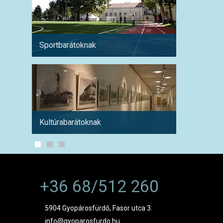
Sportbarátoknak
Hétvé
Kultúrabarátoknak
1 hétre
+36 68/512 260
5904 Gyopárosfürdő, Fasor utca 3.
info@gyoparosfurdo.hu