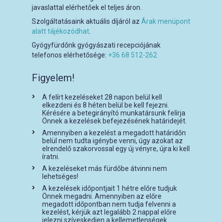
javaslattal elérhetőek el teljes áron.
Szolgáltatásaink aktuális díjáról az
Árak menüpont
alatt tájékozódhat
.
Gyógyfürdőnk gyógyászati recepciójának
telefonos elérhetősége:
+36 68 512-262
Figyelem!
A felírt kezeléseket 28 napon belül kell
elkezdeni és 8 héten belül be kell fejezni.
Kérésére a betegirányító munkatársunk felírja
Önnek a kezelések befejezésének határidejét.
Amennyiben a kezelést a megadott határidőn
belül nem tudta igénybe venni, úgy azokat az
elrendelő szakorvossal egy új vényre, újra ki kell
íratni.
A kezeléseket más fürdőbe átvinni nem
lehetséges!
A kezelések időpontjait 1 hétre előre tudjuk
Önnek megadni. Amennyiben az előre
megadott időpontban nem tudja felvenni a
kezelést, kérjük azt legalább 2 nappal előre
jelezni szíveskedjen a kellemetlenségek