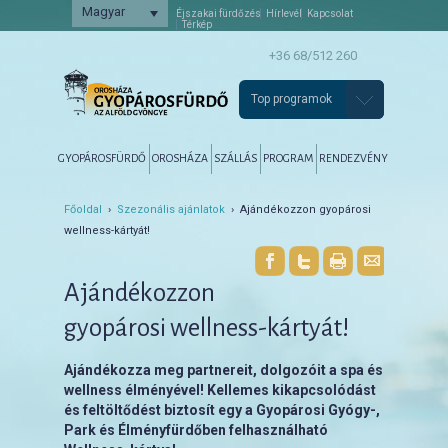
Magyar
Éjszakai fürdőzés
Hírlevél
Kapcsolat
Térkép
+36 68/512 260
Top programok
Főmenü
Tovább az elsődleges tartalomra
Tovább a másodlagos tartalomra
GYOPÁROSFÜRDŐ
OROSHÁZA
SZÁLLÁS
PROGRAM
RENDEZVÉNY
Főoldal
›
Szezonális ajánlatok
› Ajándékozzon gyopárosi
wellness-kártyát!
Ajándékozzon
gyopárosi wellness-kártyát!
Ajándékozza meg partnereit, dolgozóit a spa és
wellness élményével! Kellemes kikapcsolódást
és feltöltődést biztosít egy a Gyopárosi Gyógy-,
Park és Élményfürdőben felhasználható