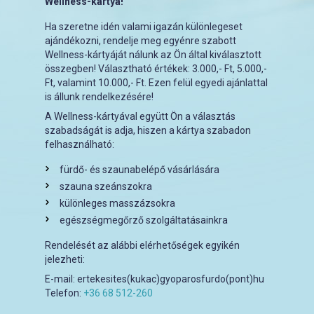
Wellness-kártya!
Ha szeretne idén valami igazán különlegeset
ajándékozni, rendelje meg egyénre szabott
Wellness-kártyáját nálunk az Ön által kiválasztott
összegben! Választható értékek: 3.000,- Ft, 5.000,-
Ft, valamint 10.000,- Ft. Ezen felül egyedi ajánlattal
is állunk rendelkezésére!
A Wellness-kártyával együtt Ön a választás
szabadságát is adja, hiszen a kártya szabadon
felhasználható:
fürdő- és szaunabelépő vásárlására
szauna szeánszokra
különleges masszázsokra
egészségmegőrző szolgáltatásainkra
Rendelését az alábbi elérhetőségek egyikén
jelezheti:
E-mail: ertekesites(kukac)gyoparosfurdo(pont)hu
Telefon:
+36 68 512-260