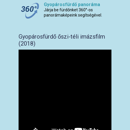
Gyopárosfürdő panoráma
Járja be fürdőnket 360°-os
panorámaképeink segítségével.
Gyopárosfürdő őszi-téli imázsfilm
(2018)