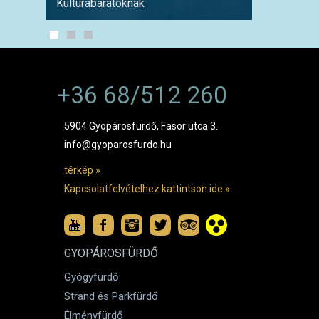
Kultúrabarátoknak
1 hétre
+36 68/512 260
5904 Gyopárosfürdő, Fasor utca 3.
info@gyoparosfurdo.hu
térkép »
Kapcsolatfelvételhez kattintson ide »
GYOPÁROSFÜRDŐ
Gyógyfürdő
Strand és Parkfürdő
Élményfürdő