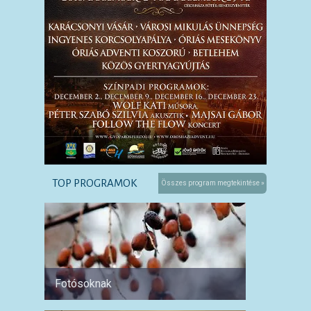
TOP PROGRAMOK
Összes program megtekintése »
Fotósoknak
Párokn