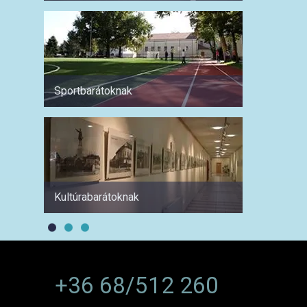
Sportbarátoknak
Hétvé
Kultúrabarátoknak
1 hétre
+36 68/512 260