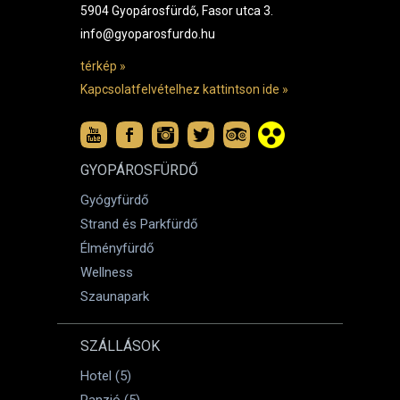
5904 Gyopárosfürdő, Fasor utca 3.
info@gyoparosfurdo.hu
térkép »
Kapcsolatfelvételhez kattintson ide »
GYOPÁROSFÜRDŐ
Gyógyfürdő
Strand és Parkfürdő
Élményfürdő
Wellness
Szaunapark
SZÁLLÁSOK
Hotel (5)
Panzió (5)