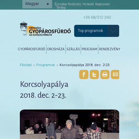
Magyar
Éjszakai fürdőzés
Hírlevél
Kapcsolat
Térkép
+36 68/512 260
Top programok
Főmenü
Tovább az elsődleges tartalomra
Tovább a másodlagos tartalomra
GYOPÁROSFÜRDŐ
OROSHÁZA
SZÁLLÁS
PROGRAM
RENDEZVÉNY
Főoldal
›
Programok
› Korcsolyapálya 2018. dec. 2-23.
Korcsolyapálya
2018. dec. 2-23.