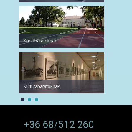
Sportbarátoknak
Hétvé
Kultúrabarátoknak
1 hétre
+36 68/512 260