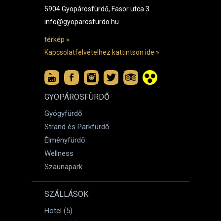
5904 Gyopárosfürdő, Fasor utca 3.
info@gyoparosfurdo.hu
térkép »
Kapcsolatfelvételhez kattintson ide »
GYOPÁROSFÜRDŐ
Gyógyfürdő
Strand és Parkfürdő
Élményfürdő
Wellness
Szaunapark
SZÁLLÁSOK
Hotel (5)