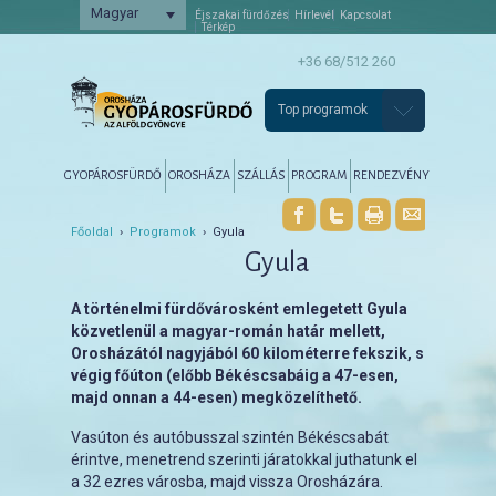
Magyar
Éjszakai fürdőzés
Hírlevél
Kapcsolat
Térkép
+36 68/512 260
Top programok
Főmenü
Tovább az elsődleges tartalomra
Tovább a másodlagos tartalomra
GYOPÁROSFÜRDŐ
OROSHÁZA
SZÁLLÁS
PROGRAM
RENDEZVÉNY
Főoldal
›
Programok
› Gyula
Gyula
A történelmi fürdővárosként emlegetett Gyula
közvetlenül a magyar-román határ mellett,
Orosházától nagyjából 60 kilométerre fekszik, s
végig főúton (előbb Békéscsabáig a 47-esen,
majd onnan a 44-esen) megközelíthető.
Vasúton és autóbusszal szintén Békéscsabát
érintve, menetrend szerinti járatokkal juthatunk el
a 32 ezres városba, majd vissza Orosházára.