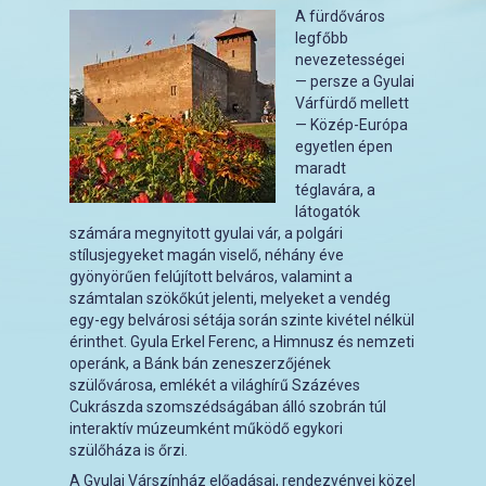
A fürdőváros
legfőbb
nevezetességei
— persze a Gyulai
Várfürdő mellett
— Közép-Európa
egyetlen épen
maradt
téglavára, a
látogatók
számára megnyitott gyulai vár, a polgári
stílusjegyeket magán viselő, néhány éve
gyönyörűen felújított belváros, valamint a
számtalan szökőkút jelenti, melyeket a vendég
egy-egy belvárosi sétája során szinte kivétel nélkül
érinthet. Gyula Erkel Ferenc, a Himnusz és nemzeti
operánk, a Bánk bán zeneszerzőjének
szülővárosa, emlékét a világhírű Százéves
Cukrászda szomszédságában álló szobrán túl
interaktív múzeumként működő egykori
szülőháza is őrzi.
A Gyulai Várszínház előadásai, rendezvényei közel