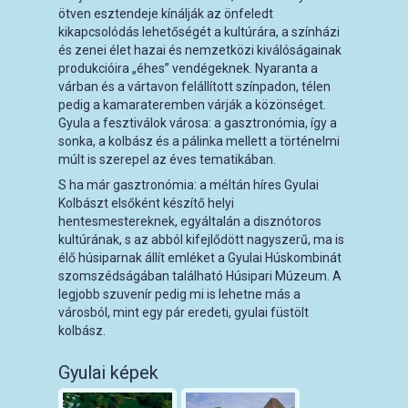
ötven esztendeje kínálják az önfeledt
kikapcsolódás lehetőségét a kultúrára, a színházi
és zenei élet hazai és nemzetközi kiválóságainak
produkcióira „éhes” vendégeknek. Nyaranta a
várban és a vártavon felállított színpadon, télen
pedig a kamarateremben várják a közönséget.
Gyula a fesztiválok városa: a gasztronómia, így a
sonka, a kolbász és a pálinka mellett a történelmi
múlt is szerepel az éves tematikában.
S ha már gasztronómia: a méltán híres Gyulai
Kolbászt elsőként készítő helyi
hentesmestereknek, egyáltalán a disznótoros
kultúrának, s az abból kifejlődött nagyszerű, ma is
élő húsiparnak állít emléket a Gyulai Húskombinát
szomszédságában található Húsipari Múzeum. A
legjobb szuvenír pedig mi is lehetne más a
városból, mint egy pár eredeti, gyulai füstölt
kolbász.
Gyulai képek