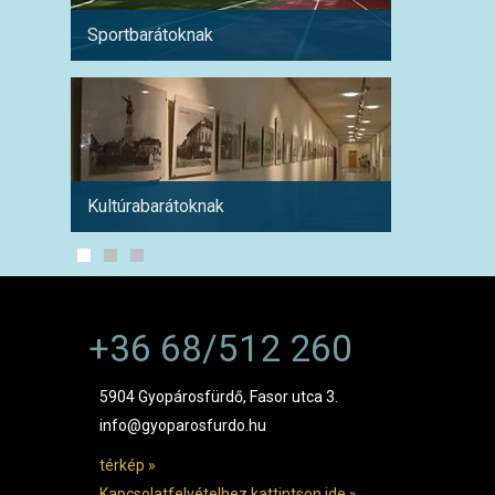
Sportbarátoknak
Hétvé
Kultúrabarátoknak
1 hétre
+36 68/512 260
5904 Gyopárosfürdő, Fasor utca 3.
info@gyoparosfurdo.hu
térkép »
Kapcsolatfelvételhez kattintson ide »