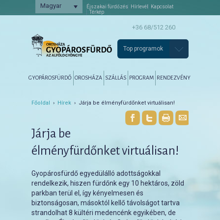
Magyar
Éjszakai fürdőzés
Hírlevél
Kapcsolat
Térkép
+36 68/512 260
Top programok
Főmenü
Tovább az elsődleges tartalomra
Tovább a másodlagos tartalomra
GYOPÁROSFÜRDŐ
OROSHÁZA
SZÁLLÁS
PROGRAM
RENDEZVÉNY
Főoldal
›
Hírek
› Járja be élményfürdőnket virtuálisan!
Járja be
élményfürdőnket virtuálisan!
Gyopárosfürdő egyedülálló adottságokkal
rendelkezik, hiszen fürdőnk egy 10 hektáros, zöld
parkban terül el, így kényelmesen és
biztonságosan, másoktól kellő távolságot tartva
strandolhat 8 kültéri medencénk egyikében, de