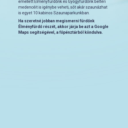
emellett Élményfürdőnk és Gyógyfürdőnk beltéri
medencéit is igénybe veheti, sőt akár szaunázhat
is egyet 10 kabinos Szaunaparkunkban.
Ha szeretné jobban megismerni fürdőnk
Élményfürdő részét, akkor járja be azt a Google
Maps segítségével, a főpénztárból kiindulva.