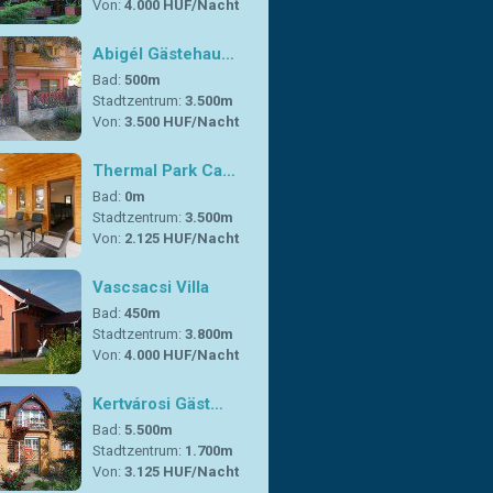
Von:
4.000 HUF/Nacht
Abigél Gästehau…
Bad:
500m
Stadtzentrum:
3.500m
Von:
3.500 HUF/Nacht
Thermal Park Ca…
Bad:
0m
Stadtzentrum:
3.500m
Von:
2.125 HUF/Nacht
Vascsacsi Villa
Bad:
450m
Stadtzentrum:
3.800m
Von:
4.000 HUF/Nacht
Kertvárosi Gäst…
Bad:
5.500m
Stadtzentrum:
1.700m
Von:
3.125 HUF/Nacht