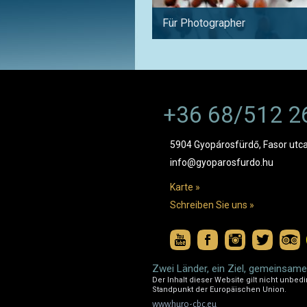
Für Photographer
+36 68/512 2
5904 Gyopárosfürdő, Fasor utca
info@gyoparosfurdo.hu
Karte »
Schreiben Sie uns »
Zwei Länder, ein Ziel, gemeinsame
Der Inhalt dieser Website gilt nicht unbedi
Standpunkt der Europäischen Union.
www.huro-cbc.eu