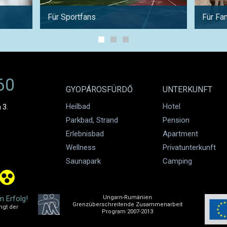
Für Sportfans
Für Fa
60
GYOPÁROSFÜRDŐ
UNTERKUNFT
Heilbad
Hotel
 3.
Parkbad, Strand
Pension
Erlebnisbad
Apartment
Wellness
Privatunterkunft
Saunapark
Camping
n Erfolg!
Ungarn-Rumänien
Grenzüberschreitende Zusammenarbeit
ngt der
Program 2007-2013