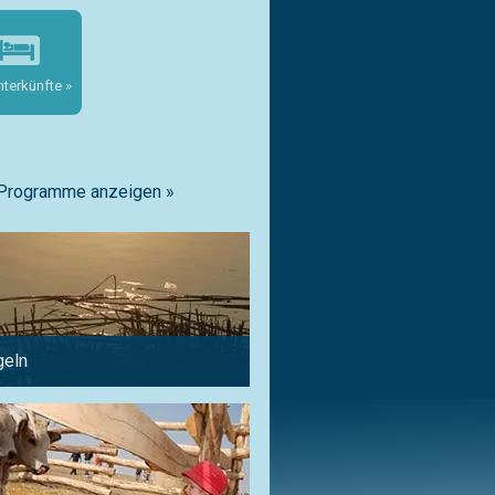
nterkünfte »
 Programme anzeigen »
geln
Im Sommer