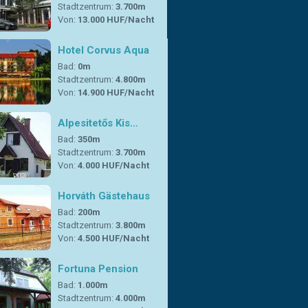
Stadtzentrum:
3.700m
Von:
13.000 HUF/Nacht
Hotel Corvus Aqua
Bad:
0m
Stadtzentrum:
4.800m
Von:
14.900 HUF/Nacht
Alpesitetős Kis…
Bad:
350m
Stadtzentrum:
3.700m
Von:
4.000 HUF/Nacht
Horváth Gästehaus
Bad:
200m
Stadtzentrum:
3.800m
Von:
4.500 HUF/Nacht
Fortuna Pension
Bad:
1.000m
Stadtzentrum:
4.000m