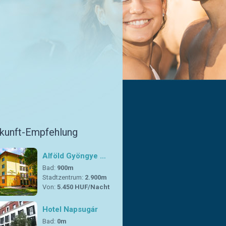
rkunft-Empfehlung
Alföld Gyöngye …
Bad:
900m
Stadtzentrum:
2.900m
Von:
5.450 HUF/Nacht
Hotel Napsugár
Bad:
0m