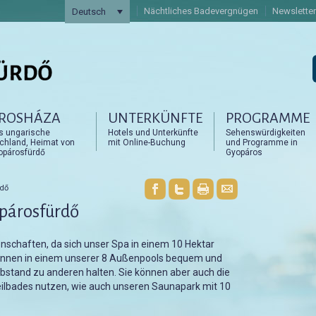
Nächtliches Badevergnügen
Newsletter
Deutsch
ROSHÁZA
UNTERKÜNFTE
PROGRAMME
artalomra
artalomra
s ungarische
Hotels und Unterkünfte
Sehenswürdigkeiten
achland, Heimat von
mit Online-Buchung
und Programme in
opárosfürdő
Gyopáros
rdő
opárosfürdő
enschaften, da sich unser Spa in einem 10 Hektar
können in einem unserer 8 Außenpools bequem und
tand zu anderen halten. Sie können aber auch die
eilbades nutzen, wie auch unseren Saunapark mit 10