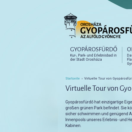
Főmenü
GYOPÁROSFÜRDŐ
O
Tovább az elsődleges t
Tovább a másodlagos t
Kur-, Park- und Erlebnisbad in
Da
der Stadt Orosháza
Fl
Gy
Startseite
› Virtuelle Tour von Gyopárosfü
Virtuelle Tour von Gy
Gyopárosfürdő hat einzigartige Eig
großen grünen Park befindet. Sie 
sicher schwimmen und genügend Abs
Innenpools unseres Erlebnis- und H
Kabinen.