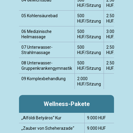
04 Gewichtsbad
500
2.500
HUF/Sitzung
HUF/Sitzung
05 Kohlensäurebad
500
2.500
HUF/Sitzung
HUF/Sitzung
06 Medizinische
500
3.000
Heilmassage
HUF/Sitzung
HUF/Sitzung
07 Unterwasser-
500
2.500
Strahlmassage
HUF/Sitzung
HUF/Sitzung
08 Unterwasser-
500
2.500
Gruppenkrankengymnastik
HUF/Sitzung
HUF/Sitzung
09 Komplexbehandlung
2.000
HUF/Sitzung
Wellness-Pakete
„Alföldi Betyáros“ Kur
9.000 HUF
„Zauber von Scheherazade“
9.000 HUF