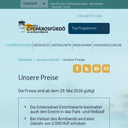
Deutsch
Nächtliches Badevergnügen
Newsletter
Kontakt
Karte
+36 68/512 260
Top Programme
Főmenü
Tovább az elsődleges tartalomra
Tovább a másodlagos tartalomra
GYOPÁROSFÜRDŐ
OROSHÁZA
UNTERKÜNFTE
PROGRAMME
VERANSTALTUNGEN
Startseite
›
Gyopárosfürdő
› Unsere Preise
Unsere Preise
Die Preise sind ab dem 29. Mai 2026 gültig!
Die Erlebnisbad-Eintrittskarte beinhaltet
auch den Eintritt in das Park- und Heilbad!
Bei Verlust des Armbands wird eine
Gebühr von 2.000 HUF erhoben.