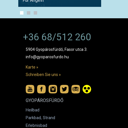
Für Angeln
Für Fa
+36 68/512 260
5904 Gyopárosfürdő, Fasor utca 3.
info@gyoparosfurdo.hu
Karte »
Schreiben Sie uns »
GYOPÁROSFÜRDŐ
Heilbad
Parkbad, Strand
Erlebnisbad