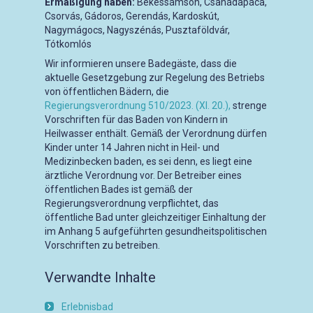
Ermäßigung haben:
Békéssámson, Csanádapáca,
Csorvás, Gádoros, Gerendás, Kardoskút,
Nagymágocs, Nagyszénás, Pusztaföldvár,
Tótkomlós
Wir informieren unsere Badegäste, dass die
aktuelle Gesetzgebung zur Regelung des Betriebs
von öffentlichen Bädern, die
Regierungsverordnung 510/2023. (XI. 20.),
strenge
Vorschriften für das Baden von Kindern in
Heilwasser enthält. Gemäß der Verordnung dürfen
Kinder unter 14 Jahren nicht in Heil- und
Medizinbecken baden, es sei denn, es liegt eine
ärztliche Verordnung vor. Der Betreiber eines
öffentlichen Bades ist gemäß der
Regierungsverordnung verpflichtet, das
öffentliche Bad unter gleichzeitiger Einhaltung der
im Anhang 5 aufgeführten gesundheitspolitischen
Vorschriften zu betreiben.
Verwandte Inhalte
Erlebnisbad