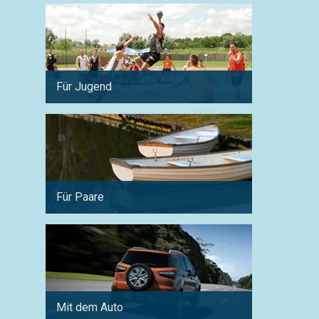
Für Jugend
Für Ph
Für Paare
Für Sp
Mit dem Auto
Für Fa