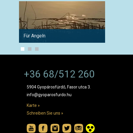
Für Angeln
Für Fa
+36 68/512 260
5904 Gyopárosfürdő, Fasor utca 3.
info@gyoparosfurdo.hu
Karte »
Schreiben Sie uns »