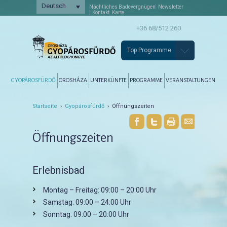
Deutsch
Nächtliches Badevergnügen
Newsletter
Kontakt
Karte
+36 68/512 260
Top Programme
Főmenü
Tovább az elsődleges tartalomra
Tovább a másodlagos tartalomra
GYOPÁROSFÜRDŐ
OROSHÁZA
UNTERKÜNFTE
PROGRAMME
VERANSTALTUNGEN
Startseite
›
Gyopárosfürdő
› Öffnungszeiten
Öffnungszeiten
Erlebnisbad
Montag – Freitag: 09:00 – 20:00 Uhr
Samstag: 09:00 – 24:00 Uhr
Sonntag: 09:00 – 20:00 Uhr