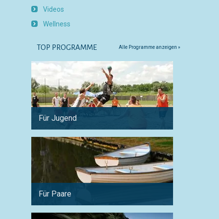
Videos
Wellness
TOP PROGRAMME
Alle Programme anzeigen »
Für Jugend
Für Ph
Für Paare
Für Sp