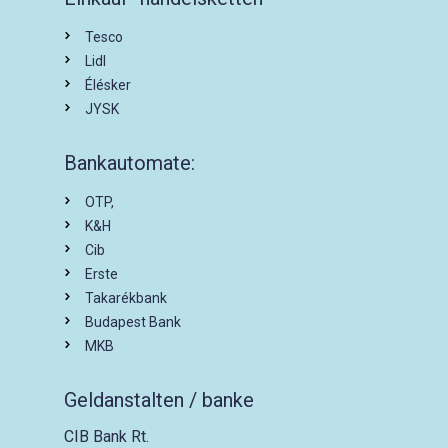
Tesco
Lidl
Élésker
JYSK
Bankautomate:
OTP,
K&H
Cib
Erste
Takarékbank
Budapest Bank
MKB
Geldanstalten / banke
CIB Bank Rt.