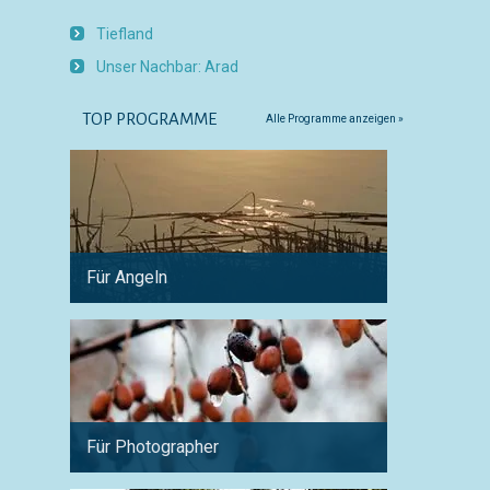
Tiefland
Unser Nachbar: Arad
TOP PROGRAMME
Alle Programme anzeigen »
Für Angeln
Für Fa
Für Photographer
Woche