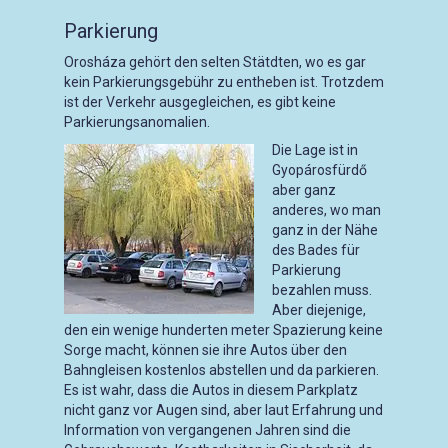
Parkierung
Orosháza gehört den selten Stätdten, wo es gar
kein Parkierungsgebühr zu entheben ist. Trotzdem
ist der Verkehr ausgegleichen, es gibt keine
Parkierungsanomalien.
Die Lage ist in
Gyopárosfürdő
aber ganz
anderes, wo man
ganz in der Nähe
des Bades für
Parkierung
bezahlen muss.
Aber diejenige,
den ein wenige hunderten meter Spazierung keine
Sorge macht, können sie ihre Autos über den
Bahngleisen kostenlos abstellen und da parkieren.
Es ist wahr, dass die Autos in diesem Parkplatz
nicht ganz vor Augen sind, aber laut Erfahrung und
Information von vergangenen Jahren sind die