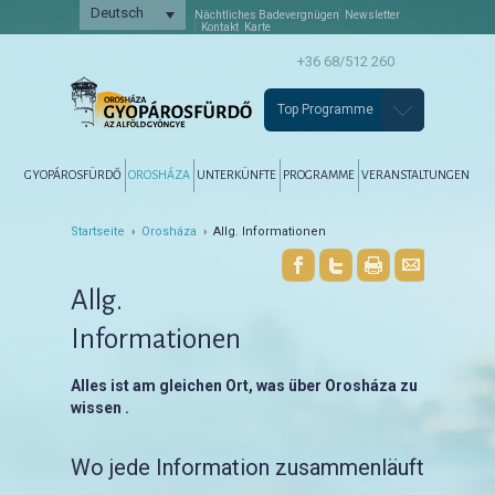
Deutsch
Nächtliches Badevergnügen
Newsletter
Kontakt
Karte
+36 68/512 260
Top Programme
Főmenü
Tovább az elsődleges tartalomra
Tovább a másodlagos tartalomra
GYOPÁROSFÜRDŐ
OROSHÁZA
UNTERKÜNFTE
PROGRAMME
VERANSTALTUNGEN
Startseite
›
Orosháza
› Allg. Informationen
Allg.
Informationen
Alles ist am gleichen Ort, was über Orosháza zu
wissen .
Wo jede Information zusammenläuft