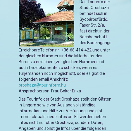
Das Tourinfo der
Stadt Orosháza
befindet sich in
Gyopárosfürdő,
Fasor Str. 2/a,
fast direkt in der
Nachbarschaft
des Badeingangs.
ErreichbareTelefon nr.: +36-68-414-422 und unter
der gleichen Nummer sind die Mitarbeiter des
Büros zu erreichen.(zur gleichen Nummer sind
auch fax-dokumente zu schicken, wenn es
fürjemanden noch möglich ist), oder es gibt die
folgenden email.Anschrift:
oroshaza@tourinform.hu
Ansprachperson: Frau Bokor Erika
Das Tourinfo der Stadt Orosháza stellt den Gästen
in Ungarn so wie von Ausland vollständige
Information und Hilfe zur Verfügung, und gibt
immer aktuale, neue Infos an. Es werden neben
Infos nicht nur über Orosháza, sondern Daten,
Angaben und sonstige Infos über die folgenden