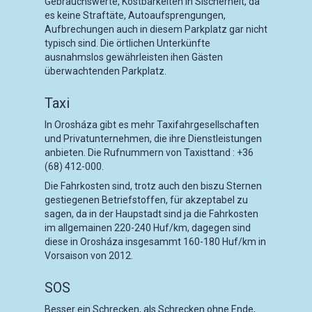
Gebrauchswerte, Kostbarkeiten in Sischerheit, da
es keine Straftäte, Autoaufsprengungen,
Aufbrechungen auch in diesem Parkplatz gar nicht
typisch sind. Die örtlichen Unterkünfte
ausnahmslos gewährleisten ihen Gästen
überwachtenden Parkplatz.
Taxi
In Orosháza gibt es mehr Taxifahrgesellschaften
und Privatunternehmen, die ihre Dienstleistungen
anbieten. Die Rufnummern von Taxisttand : +36
(68) 412-000.
Die Fahrkosten sind, trotz auch den biszu Sternen
gestiegenen Betriefstoffen, für akzeptabel zu
sagen, da in der Haupstadt sind ja die Fahrkosten
im allgemainen 220-240 Huf/km, dagegen sind
diese in Orosháza insgesammt 160-180 Huf/km in
Vorsaison von 2012.
SOS
Besser ein Schrecken, als Schrecken ohne Ende,