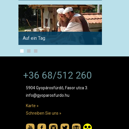
Auf ein Tag
Mit de
+36 68/512 260
5904 Gyopárosfürdő, Fasor utca 3.
info@gyoparosfurdo.hu
Karte »
Schreiben Sie uns »