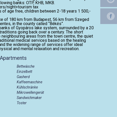
ollowing banks: OTP, KHB, MKB.
ers/night+tourism tax
rs of age free, children between 2-18 years 1 500,-
ance of 180 km from Budapest, 56 km from Szeged
tes, in the county called “Békés”.
e banks of Gyopáros lake system, surrounded by a 20
traditions going back over a century. The short
 neighbouring areas from the town centre, the quiet
aditional medical services based on the healing
and the widening range of services offer ideal
ysical and mental relaxation and recreation.
 Apartments
Bettwäsche
Einzelbett
Gasherd
Kaffeemaschine
Kühlschränke
Mikrowellengerät
Sandwichmaker
Toster