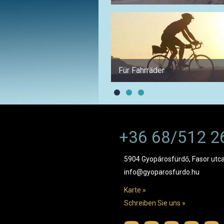
Für Fahrräder
+36 68/512 2
5904 Gyopárosfürdő, Fasor utca
info@gyoparosfurdo.hu
Karte »
Schreiben Sie uns »