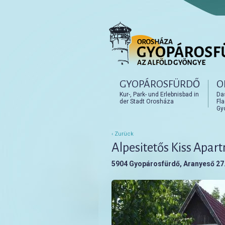
Főmenü
GYOPÁROSFÜRDŐ
O
Tovább az elsődleges t
Tovább a másodlagos t
Kur-, Park- und Erlebnisbad in
Da
der Stadt Orosháza
Fl
Gy
‹ Zurück
Alpesitetős Kiss Apa
5904 Gyopárosfürdő, Aranyeső 27