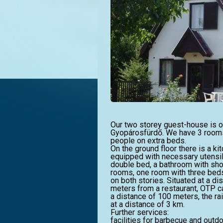
Our two storey guest-house is op
Gyopárosfürdő. We have 3 rooms
people on extra beds.
On the ground floor there is a ki
equipped with necessary utensils
double bed, a bathroom with show
rooms, one room with three beds,
on both stories. Situated at a d
meters from a restaurant, OTP ca
a distance of 100 meters, the rai
at a distance of 3 km.
Further services:
facilities for barbecue and outd