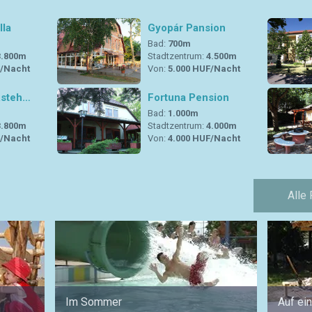
lla
Gyopár Pansion
Bad:
700m
3.800m
Stadtzentrum:
4.500m
F/Nacht
Von:
5.000 HUF/Nacht
ästeh…
Fortuna Pension
Bad:
1.000m
3.800m
Stadtzentrum:
4.000m
F/Nacht
Von:
4.000 HUF/Nacht
Alle
Im Sommer
Auf ei