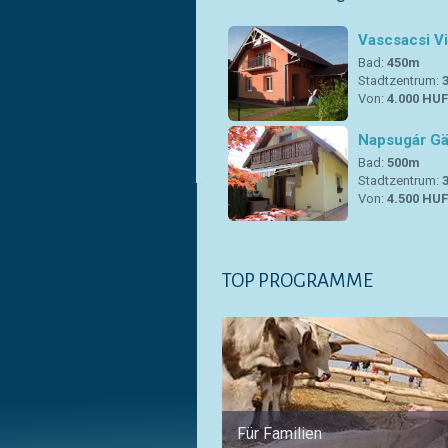
Vascsacsi Vi
Bad:
450m
Stadtzentrum:
Von:
4.000 HU
Napsugár G
Bad:
500m
Stadtzentrum:
Von:
4.500 HU
TOP PROGRAMME
Für Familien