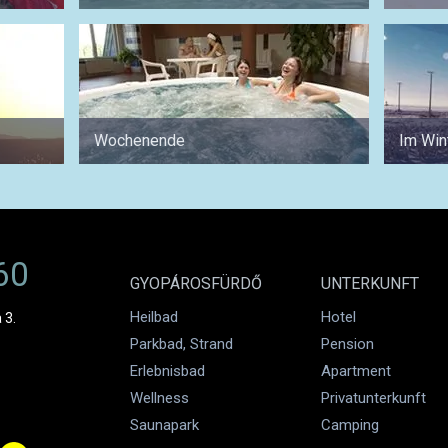
Wochenende
Im Win
60
GYOPÁROSFÜRDŐ
UNTERKUNFT
Heilbad
Hotel
 3.
Parkbad, Strand
Pension
Erlebnisbad
Apartment
Wellness
Privatunterkunft
Saunapark
Camping