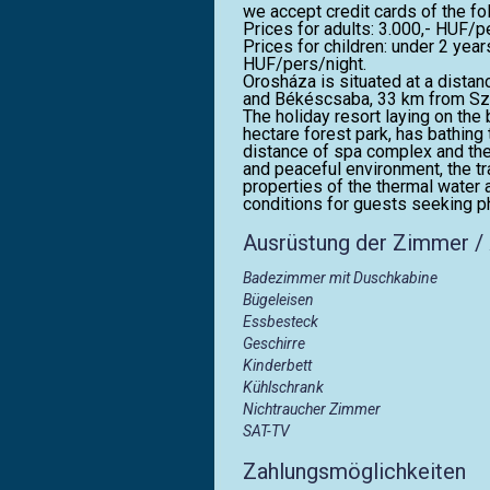
we accept credit cards of the f
Prices for adults: 3.000,- HUF/p
Prices for children: under 2 yea
HUF/pers/night.
Orosháza is situated at a dist
and Békéscsaba, 33 km from Szen
The holiday resort laying on th
hectare forest park, has bathing 
distance of spa complex and the
and peaceful environment, the tr
properties of the thermal water 
conditions for guests seeking ph
Ausrüstung der Zimmer /
Badezimmer mit Duschkabine
Bügeleisen
Essbesteck
Geschirre
Kinderbett
Kühlschrank
Nichtraucher Zimmer
SAT-TV
Zahlungsmöglichkeiten