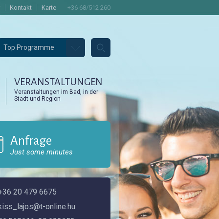
Kontakt
Karte
+36 68/512 260
Top Programme
VERANSTALTUNGEN
Veranstaltungen im Bad, in der
Stadt und Region
Anfrage
Just some minutes
+36 20 479 6675
kiss_lajos@t-online.hu