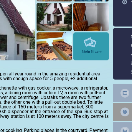
Mehr Bilder »
en all year round in the amazing residential area
 with enough space for 5 people, +2 additional
tchenette with gas cooker, a microwave, a refrigerator,
, a dining room with colour TV, a room with pull-out
er and centrifuge. Upstairs there are two further
 the other one with a pull-out double bed. Toilette
istance of 160 meters from a supermarket, 300
sh dispenser at the entrance of the spa. Bus stop at
lway station is at 100 meters away. The city centre is
oor cooking. Parking places in the courtyard. Payment: