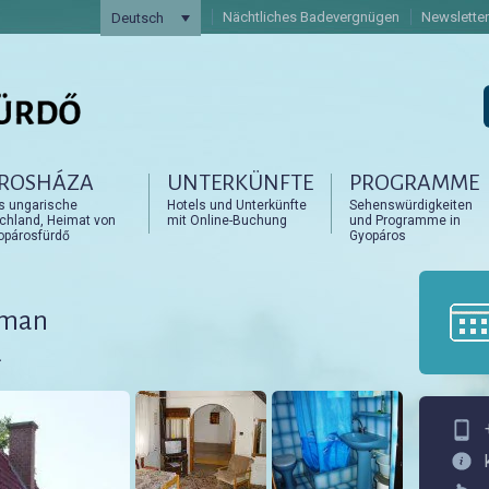
Nächtliches Badevergnügen
Newsletter
Deutsch
ROSHÁZA
UNTERKÜNFTE
PROGRAMME
artalomra
artalomra
s ungarische
Hotels und Unterkünfte
Sehenswürdigkeiten
achland, Heimat von
mit Online-Buchung
und Programme in
opárosfürdő
Gyopáros
rtman
.