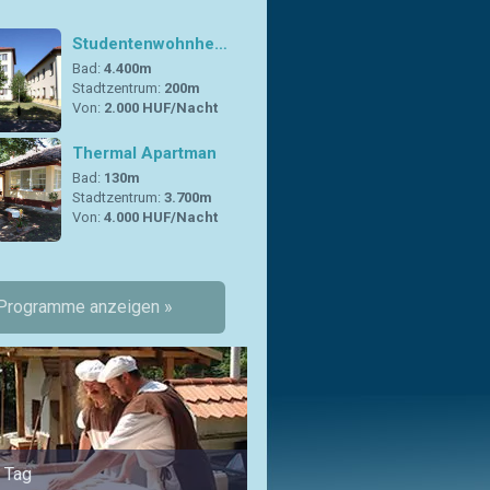
Studentenwohnhe…
Bad:
4.400m
Stadtzentrum:
200m
Von:
2.000 HUF/Nacht
Thermal Apartman
Bad:
130m
Stadtzentrum:
3.700m
Von:
4.000 HUF/Nacht
 Programme anzeigen »
n Tag
Für Jugend