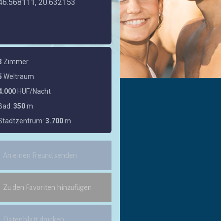
46.568111, 20.632153
3
Zimmer
5
Weltraum
4.000
HUF/Nacht
Bad:
350
m
Stadtzentrum:
3.700
m
An einen Freund senden
Zu den Favoriten hinzufügen
Datenblatt drucken