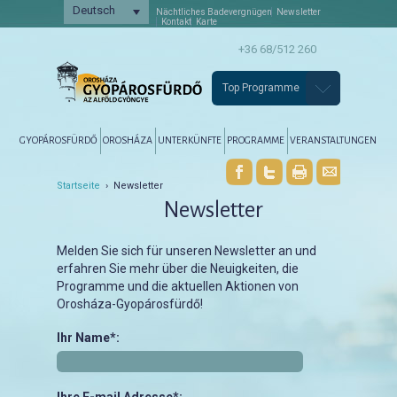
Deutsch
Nächtliches Badevergnügen
Newsletter
Kontakt
Karte
+36 68/512 260
Top Programme
Főmenü
Tovább az elsődleges tartalomra
Tovább a másodlagos tartalomra
GYOPÁROSFÜRDŐ
OROSHÁZA
UNTERKÜNFTE
PROGRAMME
VERANSTALTUNGEN
Startseite
› Newsletter
Newsletter
Melden Sie sich für unseren Newsletter an und
erfahren Sie mehr über die Neuigkeiten, die
Programme und die aktuellen Aktionen von
Orosháza-Gyopárosfürdő!
Ihr Name*: