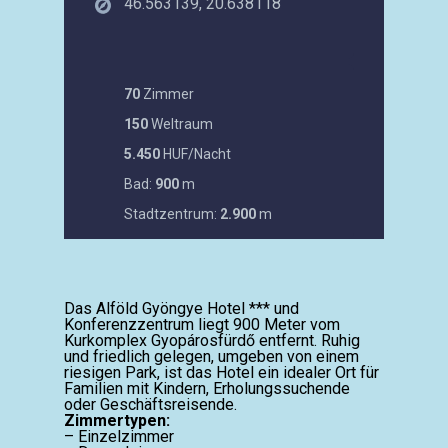
46.563139, 20.638118
70
Zimmer
150
Weltraum
5.450
HUF/Nacht
Bad:
900
m
Stadtzentrum:
2.900
m
Das Alföld Gyöngye Hotel *** und
Konferenzzentrum liegt 900 Meter vom
Kurkomplex Gyopárosfürdő entfernt. Ruhig
und friedlich gelegen, umgeben von einem
riesigen Park, ist das Hotel ein idealer Ort für
Familien mit Kindern, Erholungssuchende
oder Geschäftsreisende.
Zimmertypen:
– Einzelzimmer