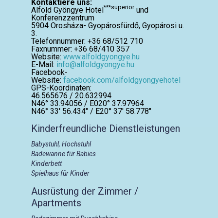
Kontaktiere uns:
***superior
Alföld Gyöngye Hotel
und
Konferenzzentrum
5904 Orosháza- Gyopárosfürdő, Gyopárosi u.
3.
Telefonnummer: +36 68/512 710
Faxnummer: +36 68/410 357
Website:
www.alfoldgyongye.hu
E-Mail:
info@alfoldgyongye.hu
Facebook-
Website:
facebook.com/alfoldgyongyehotel
GPS-Koordinaten:
46.565676 / 20.632994
N46° 33.94056 / E020° 37.97964
N46° 33′ 56.434″ / E20° 37′ 58.778″
Kinderfreundliche Dienstleistungen
Babystuhl, Hochstuhl
Badewanne für Babies
Kinderbett
Spielhaus für Kinder
Ausrüstung der Zimmer /
Apartments