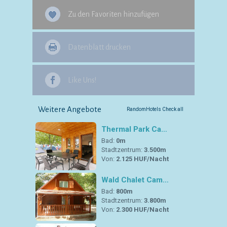
Zu den Favoriten hinzufügen
Datenblatt drucken
Like Uns!
Weitere Angebote
RandomHotels Check all
Thermal Park Ca…
Bad:
0m
Stadtzentrum:
3.500m
Von:
2.125 HUF/Nacht
Wald Chalet Cam…
Bad:
800m
Stadtzentrum:
3.800m
Von:
2.300 HUF/Nacht