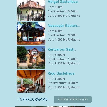
Abigél Gästehaus
Bad:
500m
Stadtzentrum:
3.500m
Von:
3.500 HUF/Nacht
Napsugár Gästeh…
Bad:
450m
Stadtzentrum:
3.600m
Von:
4.000 HUF/Nacht
Kertvárosi Gäst…
Bad:
5.500m
Stadtzentrum:
1.700m
Von:
3.125 HUF/Nacht
Rigó Gästehaus
Bad:
1.300m
Stadtzentrum:
3.900m
Von:
3.250 HUF/Nacht
TOP PROGRAMME
Alle Programme anzeigen »