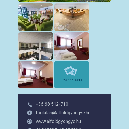
Mehr Bilder »
+36 68 512-710
foglalas@alfoldgyongye.hu
www.alfoldgyongye.hu