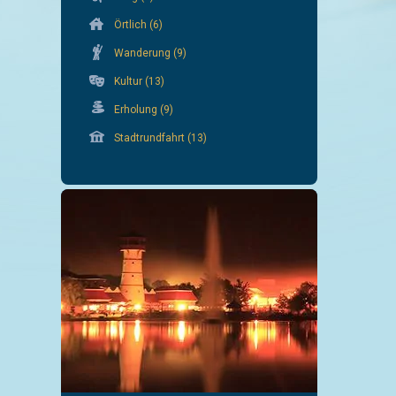
Örtlich
(6)
Wanderung
(9)
Kultur
(13)
Erholung
(9)
Stadtrundfahrt
(13)