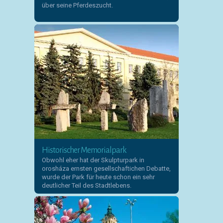
über seine Pferdeszucht.
Historischer Memorialpark
Obwohl eher hat der Skulpturpark in
orosháza ernsten gesellschaftichen Debatte,
wurde der Park für heute schon ein sehr
deutlicher Teil des Stadtlebens.