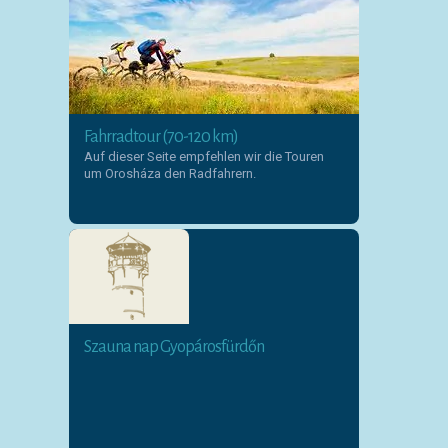
Fahrradtour (70-120 km)
Auf dieser Seite empfehlen wir die Touren
um Orosháza den Radfahrern.
Szauna nap Gyopárosfürdőn