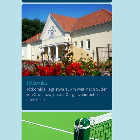
Tótkomlós
Tótkomlós liegt etwa 15 km weit, nach Süden
von Orosháza, da der Ort ganz einfach zu
errecihe ist.