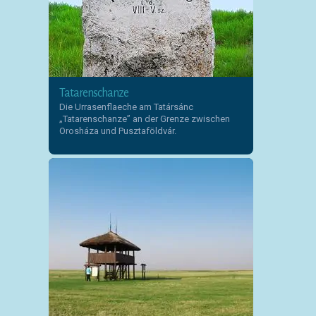
Tatarenschanze
Die Urrasenflaeche am Tatársánc
„Tatarenschanze” an der Grenze zwischen
Orosháza und Pusztaföldvár.