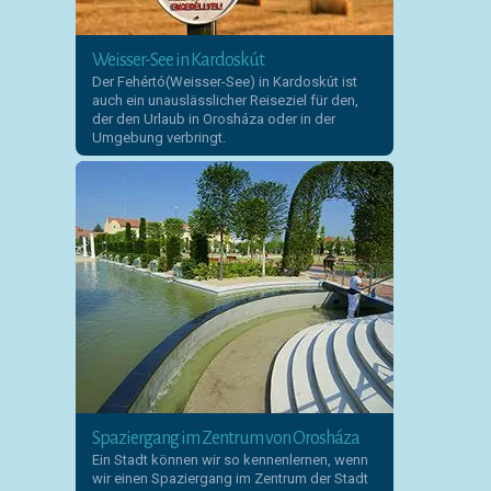
Weisser-See in Kardoskút
Der Fehértó(Weisser-See) in Kardoskút ist
auch ein unauslässlicher Reiseziel für den,
der den Urlaub in Orosháza oder in der
Umgebung verbringt.
Spaziergang im Zentrum von Orosháza
Ein Stadt können wir so kennenlernen, wenn
wir einen Spaziergang im Zentrum der Stadt