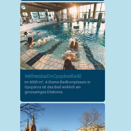
Wellnessbad in Gyopárosfürdő
Im 6000 m², 4-Sterne Badkomplexum in
Gyopáros ist das Bad wirklich ein
grossartiges Erlebnnis.