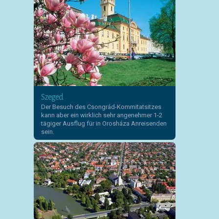
Szeged
Der Besuch des Csongrád-Kommitatsitzes
kann aber ein wirklich sehr angenehmer 1-2
tägiger Ausflug für in Orosháza Anreisenden
sein.