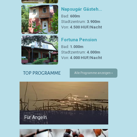
Napsugár Gästeh…
Bad:
600m
Stadtzentrum:
3.900m
Von:
4.500 HUF/Nacht
Fortuna Pension
Bad:
1.000m
Stadtzentrum:
4.000m
Von:
4.000 HUF/Nacht
TOP PROGRAMME
Alle Programme anzeigen »
Für Angeln
Für Fa