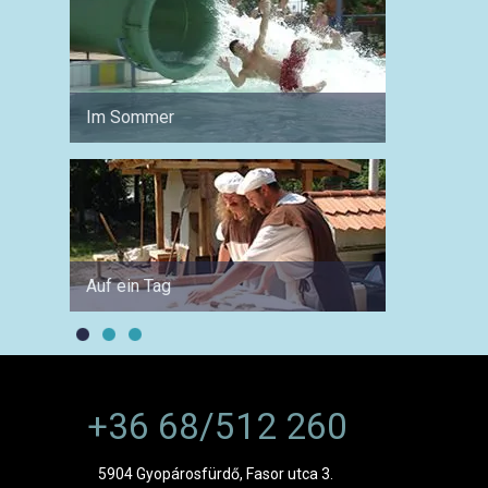
Im Sommer
Für Pa
Auf ein Tag
Mit de
+36 68/512 260
5904 Gyopárosfürdő, Fasor utca 3.