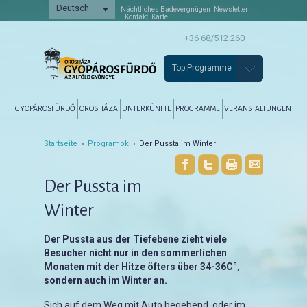
Deutsch
Nächtliches Badevergnügen
Newsletter
Kontakt
Karte
+36 68/512 260
Top Programme
Főmenü
Tovább az elsődleges tartalomra
Tovább a másodlagos tartalomra
GYOPÁROSFÜRDŐ
OROSHÁZA
UNTERKÜNFTE
PROGRAMME
VERANSTALTUNGEN
Startseite
›
Programok
› Der Pussta im Winter
Der Pussta im
Winter
Der Pussta aus der Tiefebene zieht viele
Besucher nicht nur in den sommerlichen
Monaten mit der Hitze öfters über 34-36C°,
sondern auch im Winter an.
Sich auf dem Weg mit Auto begebend, oder im