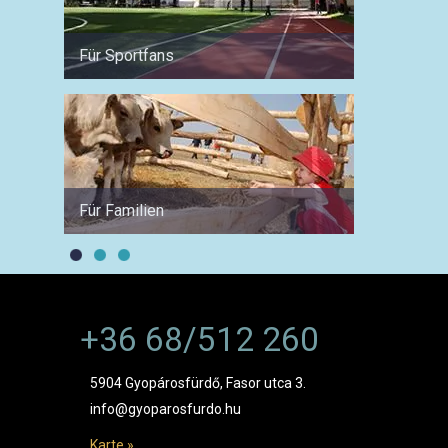
Für Sportfans
Im Win
Für Familien
Für Ju
+36 68/512 260
5904 Gyopárosfürdő, Fasor utca 3.
info@gyoparosfurdo.hu
Karte »