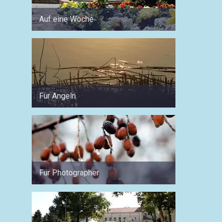
Auf eine Woche
Auf ei
Für Angeln
Für Fa
Für Photographer
Woche