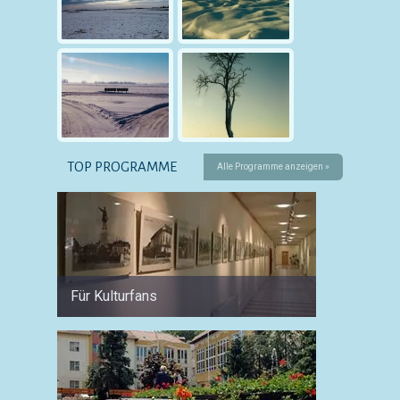
TOP PROGRAMME
Alle Programme anzeigen »
Für Kulturfans
Im So