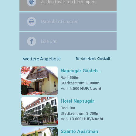
Zu den Favoriten hinzufügen
Datenblatt drucken
Like Uns!
Weitere Angebote
RandomHotels Check all
Napsugár Gästeh…
Bad:
500m
Stadtzentrum:
3.800m
Von:
4.500 HUF/Nacht
Hotel Napsugár
Bad:
0m
Stadtzentrum:
3.700m
Von:
13.000 HUF/Nacht
Szántó Apartman