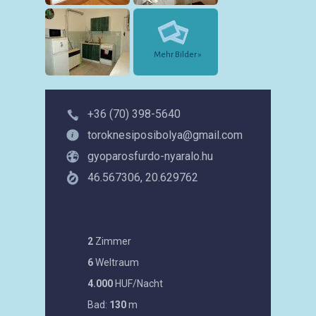
Mehr Bilder »
+36 (70) 398-5640
toroknesiposibolya@gmail.com
gyoparosfurdo-nyaralo.hu
46.567306, 20.629762
2
Zimmer
6
Weltraum
4.000
HUF/Nacht
Bad:
130
m