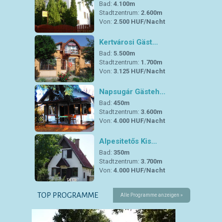
Bad:
4.100m
Stadtzentrum:
2.600m
Von:
2.500 HUF/Nacht
Kertvárosi Gäst…
Bad:
5.500m
Stadtzentrum:
1.700m
Von:
3.125 HUF/Nacht
Napsugár Gästeh…
Bad:
450m
Stadtzentrum:
3.600m
Von:
4.000 HUF/Nacht
Alpesitetős Kis…
Bad:
350m
Stadtzentrum:
3.700m
Von:
4.000 HUF/Nacht
TOP PROGRAMME
Alle Programme anzeigen »