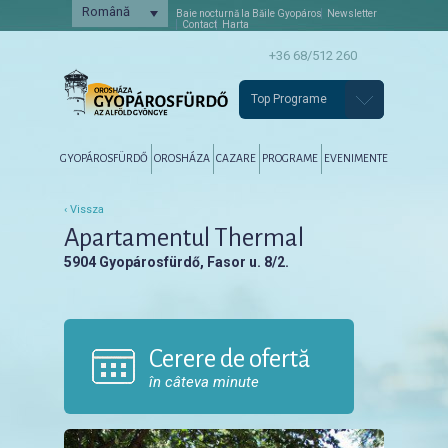
Română
Baie nocturnă la Băile Gyopáros
Newsletter
Contact
Harta
+36 68/512 260
Top Programe
Főmenü
Tovább az elsődleges tartalomra
Tovább a másodlagos tartalomra
GYOPÁROSFÜRDŐ
OROSHÁZA
CAZARE
PROGRAME
EVENIMENTE
‹ Vissza
Apartamentul Thermal
5904 Gyopárosfürdő, Fasor u. 8/2.
Cerere de ofertă
în câteva minute