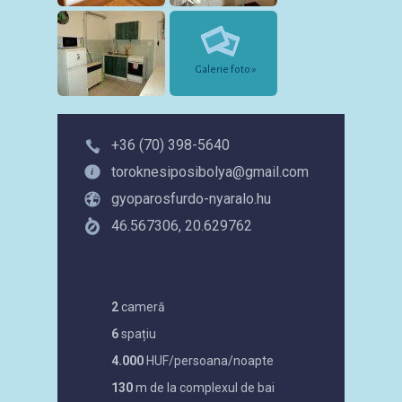
Galerie foto »
+36 (70) 398-5640
toroknesiposibolya@gmail.com
gyoparosfurdo-nyaralo.hu
46.567306, 20.629762
2
cameră
6
spațiu
4.000
HUF/persoana/noapte
130
m de la complexul de bai