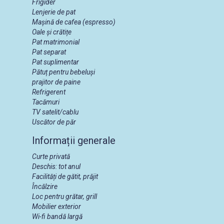
Frigider
Lenjerie de pat
Mașină de cafea (espresso)
Oale și crătițe
Pat matrimonial
Pat separat
Pat suplimentar
Pătuț pentru bebeluși
prajitor de paine
Refrigerent
Tacămuri
TV satelit/cablu
Uscător de păr
Informații generale
Curte privată
Deschis: tot anul
Facilități de gătit, prăjit
Încălzire
Loc pentru grătar, grill
Mobilier exterior
Wi-fi bandă largă