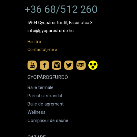
+36 68/512 260
5904 Gyopárosfürdő, Fasor utca 3.
info@gyoparosfurdo.hu
Hartă »
Contactaţi-ne »
GYOPÁROSFÜRDŐ
Băile termale
Parcul si strandul
Baile de agrement
Wellness
Complexul de saune