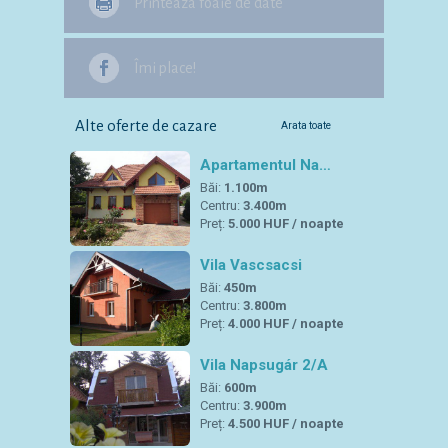
Printeaza foaie de date
Îmi place!
Alte oferte de cazare
Arata toate
Apartamentul Na…
Băi:
1.100m
Centru:
3.400m
Preț:
5.000 HUF / noapte
Vila Vascsacsi
Băi:
450m
Centru:
3.800m
Preț:
4.000 HUF / noapte
Vila Napsugár 2/A
Băi:
600m
Centru:
3.900m
Preț:
4.500 HUF / noapte