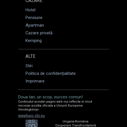
CAZARE
Hotel
Pensiune
Apartman
Cazare privată
Kemping
ALTE
Stiri
Politica de confidențialitate
Imprimare
Doua tari, un scop, succes comun!
Continutul acestei pagini web nui reflecta in mod
necesar pozitia oficiala a Uniunii Europene.
Vendégkönyv
www.huro-cbc.eu
Ungaria-România
Cooperare Transfrontalieră