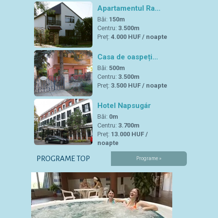
Apartamentul Ra…
Băi:
150m
Centru:
3.500m
Preț:
4.000 HUF / noapte
Casa de oaspeți…
Băi:
500m
Centru:
3.500m
Preț:
3.500 HUF / noapte
Hotel Napsugár
Băi:
0m
Centru:
3.700m
Preț:
13.000 HUF /
noapte
PROGRAME TOP
Programe »