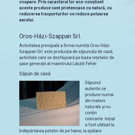
ocupare. Prin caracterul lor eco-conștient
aceste produse sunt prietenoase cu natură, cu
reducerea trasporturilor se reduce poluarea
aerului.
Oros-Házi-Szappan Srl.
Activitatea principală a firmei numită Oros-Házi-
Szappan Srl. este producția de săpunului de casă,
activitate care se desfășoară pe baza rețetelor de
șase generații al maestrului László Fehér.
Săpun de casă
Săpunul
autentic se
produce numai
din materii
naturale și nu
conțin
colorante. Inițial
a fost utilizat la
îndepărtarea petelor de pe haine, la spălare