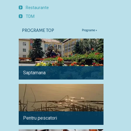
Restaurante
TDM
PROGRAME TOP
Programe »
Saptamana
O singu
Pentru pescatori
Pentru 