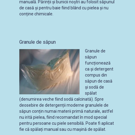
manuală. Părinții și bunicii noștri au folosit săpunul
de casă și pentru baie fiind blând cu pielea și nu
conține chimicale.
Granule de săpun
Granule de
săpun
funcționează
ca și detergent
compus din
săpun de casă
și sodă de
spălat
(denumirea veche fiind sodă calcinată). Spre
deosebire de detergenții moderne granulele de
săpun conțin numai materii primă naturale, astfel
nu irită pielea, fiind recomandat în mod special
pentru persoane cu piele sensibilă. Poate fi aplicat
fie că spălați manual sau cu mașină de spălat.