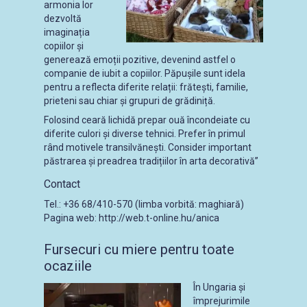
armonia lor
dezvoltă
imaginația
copiilor și
generează emoții pozitive, devenind astfel o
companie de iubit a copiilor. Păpușile sunt idela
pentru a reflecta diferite relații: frătești, familie,
prieteni sau chiar și grupuri de grădiniță.
Folosind ceară lichidă prepar ouă încondeiate cu
diferite culori și diverse tehnici. Prefer în primul
rând motivele transilvănești. Consider important
păstrarea și preadrea tradițiilor în arta decorativă”
Contact
Tel.: +36 68/410-570 (limba vorbită: maghiară)
Pagina web: http://web.t-online.hu/anica
Fursecuri cu miere pentru toate
ocaziile
În Ungaria și
împrejurimile