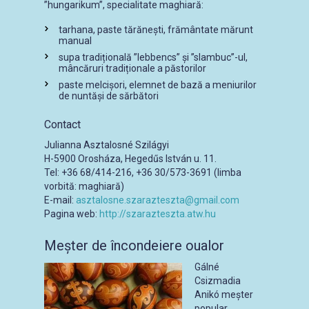
”hungarikum”, specialitate maghiară:
tarhana, paste tărănești, frământate mărunt
manual
supa tradițională ”lebbencs” și ”slambuc”-ul,
mâncăruri tradiționale a păstorilor
paste melcișori, elemnet de bază a meniurilor
de nuntăși de sărbători
Contact
Julianna Asztalosné Szilágyi
H-5900 Orosháza, Hegedűs István u. 11.
Tel: +36 68/414-216, +36 30/573-3691 (limba
vorbită: maghiară)
E-mail:
asztalosne.szarazteszta@gmail.com
Pagina web:
http://szarazteszta.atw.hu
Meșter de încondeiere oualor
Gálné
Csizmadia
Anikó meșter
popular,