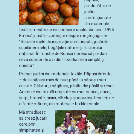
producător de
jucării
confecționate
din materiale
textile, meșter de încondeiere oualor din anul 1996.
Ea însăși astfel vorbește despre meșteșugul ei:
”Sursele mele de inspirație sunt nepoții, jucăriile
copilăriei mele, bogățiile naturei și folclorului
național. În funcție de Bunică doresc să predau
ceva copiilor de azi din filozofia mea simplă și
onestă.”
Prepar jucării din materiale textile. Păpuși diferite
– de la păpuși mici de nuci până la păpuși mari
cusute. Căluțuri, măgăruși, păsări din pâslă și țesut.
Animale din textilă umplute cu mei: șoricei, aricei,
șerpi, broaște, pisici, câțeluși și iepurași. Ursuleți de
diferite mărimi, din materiale textile moale.
Mă strădiuesc
să creez jucării
care prin
simplitatea și