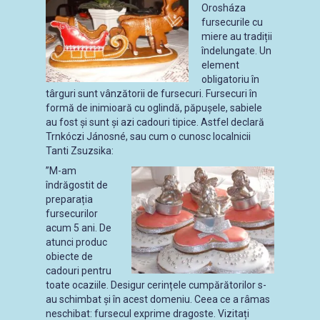
Orosháza
fursecurile cu
miere au tradiții
îndelungate. Un
element
obligatoriu în
târguri sunt vânzătorii de fursecuri. Fursecuri în
formă de inimioară cu oglindă, păpușele, sabiele
au fost și sunt și azi cadouri tipice. Astfel declară
Trnkóczi Jánosné, sau cum o cunosc localnicii
Tanti Zsuzsika:
”M-am
îndrăgostit de
preparația
fursecurilor
acum 5 ani. De
atunci produc
obiecte de
cadouri pentru
toate ocaziile. Desigur cerințele cumpărătorilor s-
au schimbat și în acest domeniu. Ceea ce a râmas
neschibat: fursecul exprime dragoste. Vizitați