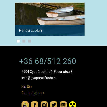
Pentru cupluri
Amator
+36 68/512 260
5904 Gyopárosfürdő, Fasor utca 3.
info@gyoparosfurdo.hu
Hartă »
Contactaţi-ne »