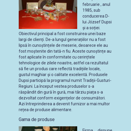
februarie , anul
1985, sub
conducerea D-
lui József Dupsi
și a soției.
Obiectivul principal a fost construirea unei baze
largi de clienți. De-a lungul generațiilor nu a fost
lipsă în cunoștințele de meserie, deoarece ele au
fost moștenite din tată-n fiu. Aceste cunoștințe au
fost aplicate în conformitate cu cerințtele
tehnologice de zilele noastre, astfel ca rezultatul
să fie un produs care reflectă tradițiile locale,
gustul maghiar și o calitate excelentă. Produsele
Dupsi participă la programul numit Tradiții-Gusturi-
Regiuni. La început vestea produselor s-a
răspândit din gură în gură, mai târziu piața s-a
dezvoltat conform exigențelor de consumători.
Azi întreprinderea a devenit furnizor a mai multor
rețea de produse alimentare.
Gama de produse
Firma dispune