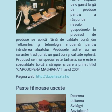
de o gamă largă
de produse
pentru a
răspunde
nevoilor
gospodinelor. În
procesul de
produse se aplică făină de calitate bună din
Totkomlos și tehnologie modernă pentru
întinderea aluatului. Produsele astfel au un
caracter tradițional, un gust bun și calitate optimă.
Produsul cel mai special este tarhana, care este o
specialitate tipică a câmpiei și care a primit titlul
”CAPODOPERĂ MAGHIARĂ” în anul 2004.
Pagina web:
http://dupsiteszta.hu
Paste făinoase uscate
Doamna
Julianna
Szilágyi
Asztalosné