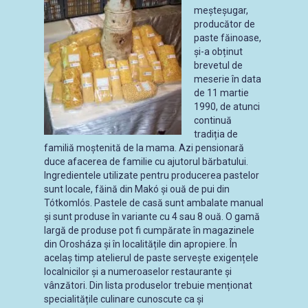
meșteșugar,
producător de
paste făinoase,
și-a obținut
brevetul de
meserie în data
de 11 martie
1990, de atunci
continuă
tradiția de
familiă moștenită de la mama. Azi pensionară
duce afacerea de familie cu ajutorul bărbatului.
Ingredientele utilizate pentru producerea pastelor
sunt locale, făină din Makó și ouă de pui din
Tótkomlós. Pastele de casă sunt ambalate manual
și sunt produse în variante cu 4 sau 8 ouă. O gamă
largă de produse pot fi cumpărate în magazinele
din Orosháza și în localitățile din apropiere. În
acelaș timp atelierul de paste servește exigențele
localnicilor și a numeroaselor restaurante și
vânzători. Din lista produselor trebuie menționat
specialitățile culinare cunoscute ca și