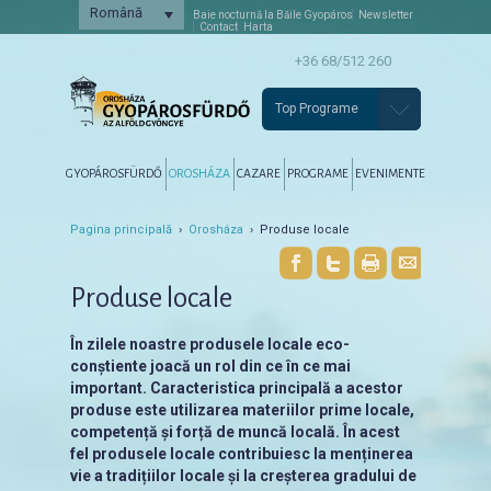
Română
Baie nocturnă la Băile Gyopáros
Newsletter
Contact
Harta
+36 68/512 260
Top Programe
Főmenü
Tovább az elsődleges tartalomra
Tovább a másodlagos tartalomra
GYOPÁROSFÜRDŐ
OROSHÁZA
CAZARE
PROGRAME
EVENIMENTE
Pagina principală
›
Orosháza
› Produse locale
Produse locale
În zilele noastre produsele locale eco-
conștiente joacă un rol din ce în ce mai
important. Caracteristica principală a acestor
produse este utilizarea materiilor prime locale,
competență și forță de muncă locală. În acest
fel produsele locale contribuiesc la menținerea
vie a tradițiilor locale și la creșterea gradului de