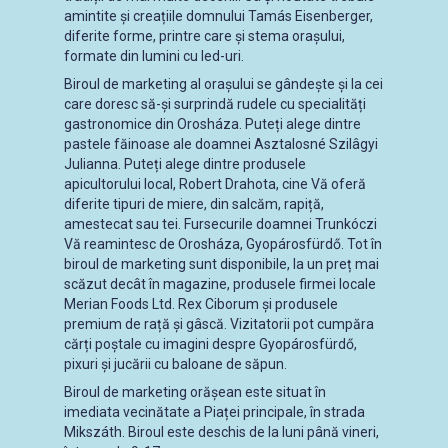
amintite și creațiile domnului Tamás Eisenberger,
diferite forme, printre care și stema orașului,
formate din lumini cu led-uri.
Biroul de marketing al orașului se gândește și la cei
care doresc să-și surprindă rudele cu specialități
gastronomice din Orosháza. Puteți alege dintre
pastele făinoase ale doamnei Asztalosné Szilâgyi
Julianna. Puteți alege dintre produsele
apicultorului local, Robert Drahota, cine Vă oferă
diferite tipuri de miere, din salcăm, rapiță,
amestecat sau tei. Fursecurile doamnei Trunkóczi
Vă reamintesc de Orosháza, Gyopárosfürdő. Tot în
biroul de marketing sunt disponibile, la un preț mai
scăzut decât în magazine, produsele firmei locale
Merian Foods Ltd. Rex Ciborum și produsele
premium de rață și gâscă. Vizitatorii pot cumpăra
cărți poștale cu imagini despre Gyopárosfürdő,
pixuri și jucării cu baloane de săpun.
Biroul de marketing orășean este situat în
imediata vecinătate a Piaței principale, în strada
Mikszáth. Biroul este deschis de la luni până vineri,