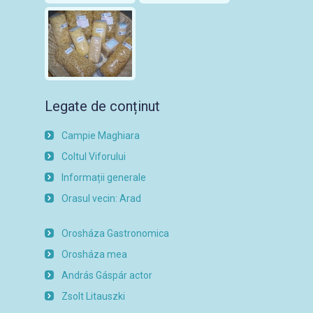
Legate de conținut
Campie Maghiara
Coltul Viforului
Informații generale
Orasul vecin: Arad
Orosháza Gastronomica
Orosháza mea
András Gáspár actor
Zsolt Litauszki