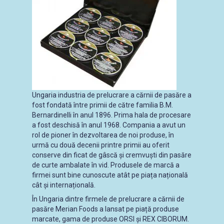
Ungaria industria de prelucrare a cărnii de pasăre a
fost fondată între primii de către familia B.M.
Bernardinelli în anul 1896. Prima hala de procesare
a fost deschisă în anul 1968. Compania a avut un
rol de pioner în dezvoltarea de noi produse, în
urmă cu două decenii printre primii au oferit
conserve din ficat de gâscă și cremvuști din pasăre
de curte ambalate în vid. Produsele de marcă a
firmei sunt bine cunoscute atât pe piața națională
cât și internațională.
În Ungaria dintre firmele de prelucrare a cărnii de
pasăre Merian Foods a lansat pe piață produse
marcate, gama de produse ORSI și REX CIBORUM.