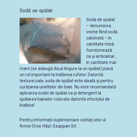
Sodă se spălat
Soda de spălat
– denumirea
veche fiind sodă
calcinată – în
cantitate mică
funcționează
ca și anticalcar ,
în cantitate mai
mare (se adaugă două lingure la un spălat) joacă
un rol important la înălbirea rufelor. Datorită
texturei sale, soda de spălat este ideală și pentru
curățarea uneltelor din baie. Nu este recomandată
aplicarea sodei de spălat ca și detergent la
spălarea hainelor colorate datorită efectului de
înalbire!
Pentru informații suplimentare vizitați site-ul
firmei Oros-Házi-Szappan Srl..