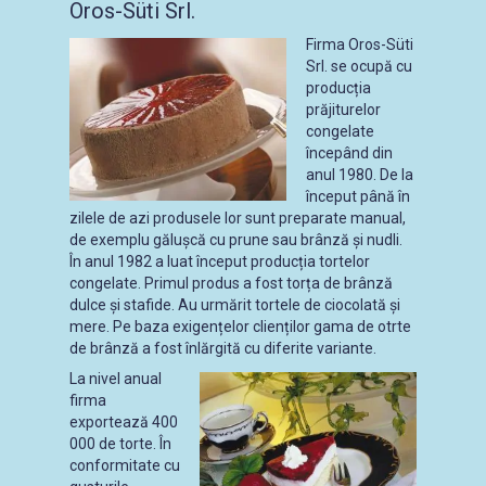
Oros-Süti Srl.
Firma Oros-Süti
Srl. se ocupă cu
producția
prăjiturelor
congelate
începând din
anul 1980. De la
început până în
zilele de azi produsele lor sunt preparate manual,
de exemplu gălușcă cu prune sau brânză și nudli.
În anul 1982 a luat început producția tortelor
congelate. Primul produs a fost torța de brânză
dulce și stafide. Au urmărit tortele de ciocolată și
mere. Pe baza exigențelor clienților gama de otrte
de brânză a fost înlărgită cu diferite variante.
La nivel anual
firma
exportează 400
000 de torte. În
conformitate cu