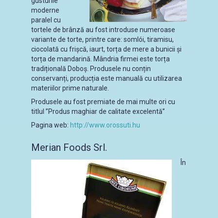
gusturile
moderne
paralel cu
tortele de brânză au fost introduse numeroase
variante de torte, printre care: somlói, tiramisu,
ciocolată cu frișcă, iaurt, torța de mere a bunicii și
torța de mandarină. Mândria firmei este torța
tradițională Doboș. Produsele nu conțin
conservanți, producția este manuală cu utilizarea
materiilor prime naturale.
Produsele au fost premiate de mai multe ori cu
titlul ”Produs maghiar de calitate excelentă”
Pagina web:
http://www.orossuti.hu
Merian Foods Srl.
În