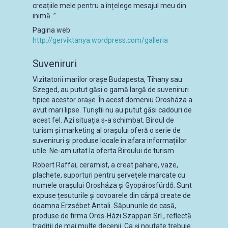
creațiile mele pentru a înțelege mesajul meu din
inimă. ”
Pagina web:
http://gerviktanya.wordpress.com/galleria
Suveniruri
Vizitatorii marilor orașe Budapesta, Tihany sau
Szeged, au putut găsi o gamă largă de suveniruri
tipice acestor orașe. În acest domeniu Orosháza a
avut mari lipse. Turiștii nu au putut găsi cadouri de
acest fel. Azi situația s-a schimbat. Biroul de
turism și marketing al orașului oferă o serie de
suveniruri și produse locale în afara informațiilor
utile. Ne-am uitat la oferta Biroului de turism.
Robert Raffai, ceramist, a creat pahare, vaze,
plachete, suporturi pentru șervețele marcate cu
numele orașului Orosháza și Gyopárosfürdő. Sunt
expuse țesuturile și covoarele din cârpă create de
doamna Erzsébet Antali. Săpunurile de casă,
produse de firma Oros-Házi Szappan Srl., reflectă
tradiții de mai multe decenii. Ca și noutate trebuie