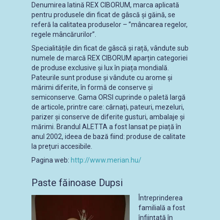
Denumirea latină REX CIBORUM, marca aplicată
pentru produsele din ficat de gâscă și găină, se
referă la calitatea produselor – ”mâncarea regelor,
regele mâncărurilor”.
Specialitățile din ficat de gâscă și rață, vândute sub
numele de marcă REX CIBORUM aparțin categoriei
de produse exclusive și lux în piața mondială.
Pateurile sunt produse și vândute cu arome și
mărimi diferite, în formă de conserve și
semiconserve. Gama ORSI cuprinde o paletă largă
de articole, printre care: cârnați, pateuri, mezeluri,
parizer și conserve de diferite gusturi, ambalaje și
mărimi. Brandul ALETTA a fost lansat pe piață în
anul 2002, ideea de bază fiind: produse de calitate
la prețuri accesibile.
Pagina web:
http://www.merian.hu/
Paste făinoase Dupsi
Întreprinderea
familială a fost
înființată în