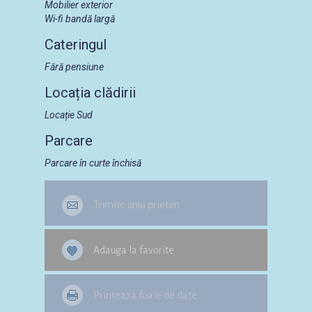
Mobilier exterior
Wi-fi bandă largă
Cateringul
Fără pensiune
Locația clădirii
Locație Sud
Parcare
Parcare în curte închisă
Trimite unui prieten
Adauga la favorite
Printeaza foaie de date