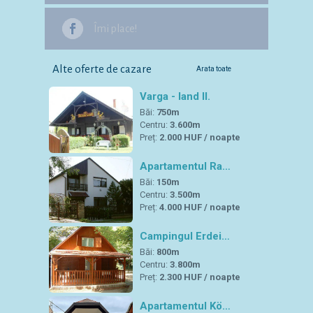
Îmi place!
Alte oferte de cazare
Arata toate
Varga - land II.
Băi:
750m
Centru:
3.600m
Preț:
2.000 HUF / noapte
Apartamentul Ra…
Băi:
150m
Centru:
3.500m
Preț:
4.000 HUF / noapte
Campingul Erdei…
Băi:
800m
Centru:
3.800m
Preț:
2.300 HUF / noapte
Apartamentul Kö…