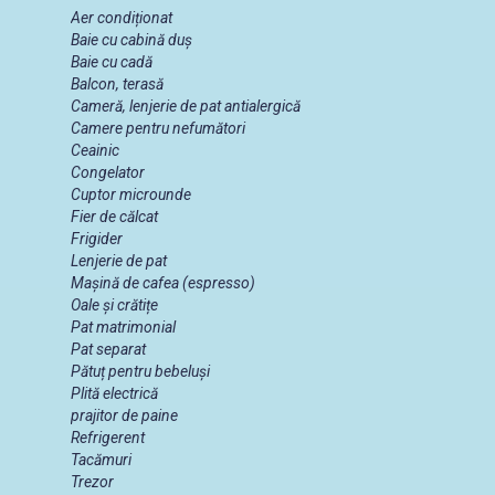
Aer condiționat
Baie cu cabină duș
Baie cu cadă
Balcon, terasă
Cameră, lenjerie de pat antialergică
Camere pentru nefumători
Ceainic
Congelator
Cuptor microunde
Fier de călcat
Frigider
Lenjerie de pat
Mașină de cafea (espresso)
Oale și crătițe
Pat matrimonial
Pat separat
Pătuț pentru bebeluși
Plită electrică
prajitor de paine
Refrigerent
Tacămuri
Trezor