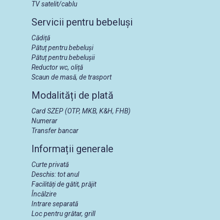
TV satelit/cablu
Servicii pentru bebeluși
Cădiță
Pătuț pentru bebeluși
Pătuț pentru bebelușii
Reductor wc, oliță
Scaun de masă, de trasport
Modalități de plată
Card SZEP (OTP, MKB, K&H, FHB)
Numerar
Transfer bancar
Informații generale
Curte privată
Deschis: tot anul
Facilități de gătit, prăjit
Încălzire
Intrare separată
Loc pentru grătar, grill