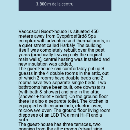
3.800
m de la centru
Vascsacsi Guest-house is situated 450
meters away from Gyopárosfürdő Spa
complex with adventure and thermal pools, in
a quiet street called Harkály. The building
itself was completely rebuilt over the past
years (practically leaving only the original
main walls), central heating was installed and
new insulation was added.
The guest-house can comfortably put up 8
guests in the 4 double rooms in the attic, out
of which 2 rooms have double beds and 2
rooms have two separate single beds. Two
bathrooms have been built, one downstairs
(with bath & shower) and one in the attic
(shower + toilet + bidet). On the ground floor
there is also a separate toilet. The kitchen is
equipped with ceramic hob, electric oven,
microwave oven. The ground floor living room
disposes of an LCD TV, a mini Hi-Fi and a
sofa.
The guest-house has three terraces, two
opening from the attic rooms (street side,