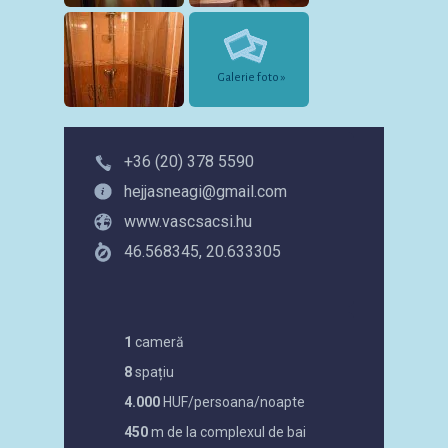
Galerie foto »
+36 (20) 378 5590
hejjasneagi@gmail.com
www.vascsacsi.hu
46.568345, 20.633305
1
cameră
8
spațiu
4.000
HUF/persoana/noapte
450
m de la complexul de bai