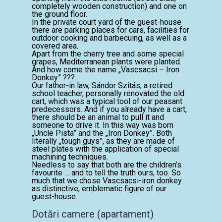
completely wooden construction) and one on
the ground floor.
In the private court yard of the guest-house
there are parking places for cars, facilities for
outdoor cooking and barbecuing, as well as a
covered area.
Apart from the cherry tree and some special
grapes, Mediterranean plants were planted.
And how come the name „Vascsacsi – Iron
Donkey” ???
Our father-in law, Sándor Szitás, a retired
school teacher, personally renovated the old
cart, which was a typical tool of our peasant
predecessors. And if you already have a cart,
there should be an animal to pull it and
someone to drive it. In this way was born
„Uncle Pista” and the „Iron Donkey”. Both
literally „tough guys”, as they are made of
steel plates with the application of special
machining techniques.
Needless to say that both are the children’s
favourite … and to tell the truth ours, too. So
much that we chose Vascsacsi-iron donkey
as distinctive, emblematic figure of our
guest-house.
Dotări camere (apartament)