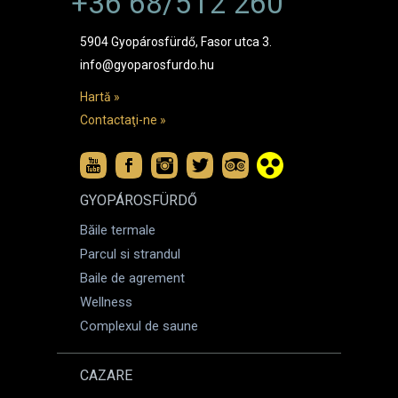
+36 68/512 260
5904 Gyopárosfürdő, Fasor utca 3.
info@gyoparosfurdo.hu
Hartă »
Contactaţi-ne »
GYOPÁROSFÜRDŐ
Băile termale
Parcul si strandul
Baile de agrement
Wellness
Complexul de saune
CAZARE