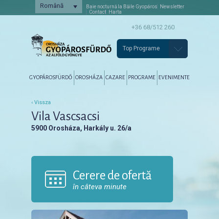
Română
Baie nocturnă la Băile Gyopáros
Newsletter
Contact
Harta
+36 68/512 260
Top Programe
Főmenü
Tovább az elsődleges tartalomra
Tovább a másodlagos tartalomra
GYOPÁROSFÜRDŐ
OROSHÁZA
CAZARE
PROGRAME
EVENIMENTE
‹ Vissza
Vila Vascsacsi
5900 Orosháza, Harkály u. 26/a
Cerere de ofertă
în câteva minute