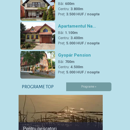
Băi:
600m
Centru:
3.800m
Preț:
3.500 HUF / noapte
Apartamentul Na…
Băi:
1.100m
Centru:
3.400m
Preț:
5.000 HUF / noapte
Gyopár Pension
Băi:
700m
Centru:
4.500m
Preț:
5.000 HUF / noapte
PROGRAME TOP
Programe »
Pentru pescatori
Pentru 