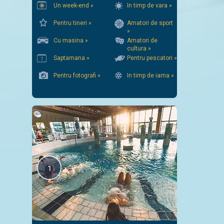
Un week-end »
In timp de vara »
Pentru tineri »
Amatori de sport
»
Cu masina »
Amatori de
cultura »
Saptamana »
Pentru pescatori »
Pentru fotografi »
In timp de iarna »
1