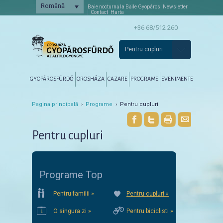
Română
Baie nocturnă la Băile Gyopáros
Newsletter
Contact
Harta
+36 68/512 260
Pentru cupluri
Főmenü
Tovább az elsődleges tartalomra
Tovább a másodlagos tartalomra
GYOPÁROSFÜRDŐ
OROSHÁZA
CAZARE
PROGRAME
EVENIMENTE
Pagina principală
›
Programe
› Pentru cupluri
Pentru cupluri
Programe Top
Pentru familii »
Pentru cupluri »
O singura zi »
Pentru biciclisti »