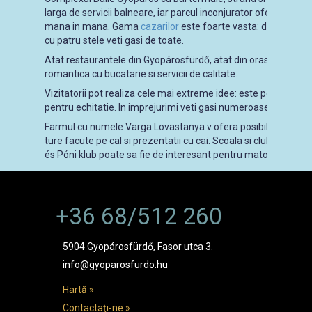
larga de servicii balneare, iar parcul inconjurator ofera cuplur
mana in mana. Gama
cazarilor
este foarte vasta: de la kempi
cu patru stele veti gasi de toate.
Atat restaurantele din Gyopárosfürdő, atat din oras asteapta vi
romantica cu bucatarie si servicii de calitate.
Vizitatorii pot realiza cele mai extreme idee: este posibil sa 
pentru echitatie. In imprejurimi veti gasi numeroase farme cu 
Farmul cu numele Varga Lovastanya v ofera posibilitate pentru
ture facute pe cal si prezentatii cu cai. Scoala si clubul cu 
és Póni klub poate sa fie de interesant pentru matorii de echit
+36 68/512 260
5904 Gyopárosfürdő, Fasor utca 3.
info@gyoparosfurdo.hu
Hartă »
Contactaţi-ne »