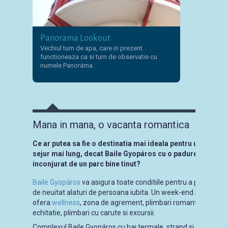
Panorama Lookout
Vechiul turn de apa, care in prezent
functioneaza ca si turn de observatie cu
numele Panoráma.
Mana in mana, o vacanta romantica
Ce ar putea sa fie o destinatia mai ideala pentru un week-
sejur mai lung, decat Baile Gyopáros cu o padure si un sist
inconjurat de un parc bine tinut?
Baile Gyopáros
va asigura toate conditiile pentru a petrece m
de neuitat alaturi de persoana iubita. Un week-end sau un sej
ofera
wellness
, zona de agrement, plimbari romantice, cine 
echitatie, plimbari cu carute si excursii.
Complexul Baile Gyopáros cu bai termale, strand si zona de