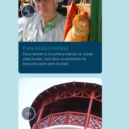
9
Piata locala Orosháza
Daca sunteti la Orosháza trebuie sa vizitati
piata locala, care desi va aminteste de
timpurile vechi este modern.
10