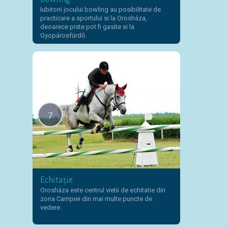
Iubitorii jocului bowling au posibilitate de
practicare a sportului si la Orosháza,
deoarece piste pot fi gasite si la
Gyopárosfürdő.
7
Echitație
Orosháza este centrul vietii de echitatie din
zona Campiei din mai multe puncte de
vedere.