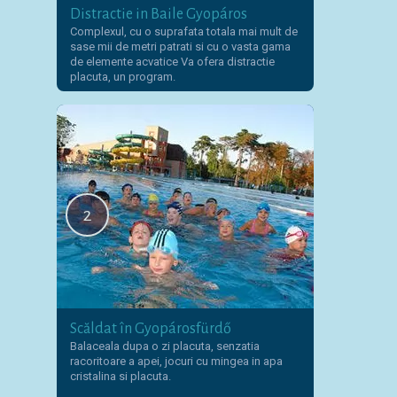
Distractie in Baile Gyopáros
Complexul, cu o suprafata totala mai mult de
sase mii de metri patrati si cu o vasta gama
de elemente acvatice Va ofera distractie
placuta, un program.
2
Scăldat în Gyopárosfürdő
Balaceala dupa o zi placuta, senzatia
racoritoare a apei, jocuri cu mingea in apa
cristalina si placuta.