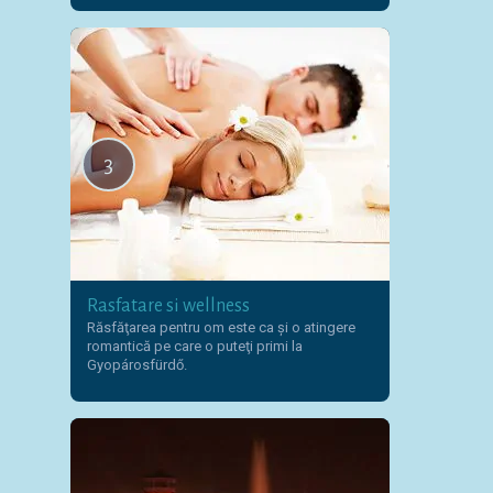
3
Rasfatare si wellness
Răsfăţarea pentru om este ca şi o atingere
romantică pe care o puteţi primi la
Gyopárosfürdő.