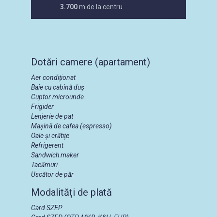
3.700
m de la centru
Dotări camere (apartament)
Aer condiționat
Baie cu cabină duș
Cuptor microunde
Frigider
Lenjerie de pat
Mașină de cafea (espresso)
Oale și crătițe
Refrigerent
Sandwich maker
Tacămuri
Uscător de păr
Modalități de plată
Card SZEP