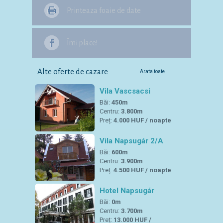
Printeaza foaie de date
Îmi place!
Alte oferte de cazare
Arata toate
Vila Vascsacsi
Băi:
450m
Centru:
3.800m
Preț:
4.000 HUF / noapte
Vila Napsugár 2/A
Băi:
600m
Centru:
3.900m
Preț:
4.500 HUF / noapte
Hotel Napsugár
Băi:
0m
Centru:
3.700m
Preț:
13.000 HUF /