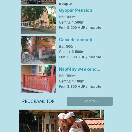
noapte
Gyopár Pension
Băi:
700m
Centru:
4.500m
Preț:
5.000 HUF / noapte
Casa de oaspeți…
Băi:
500m
Centru:
3.500m
Preț:
3.500 HUF / noapte
Napfény weekend…
Băi:
750m
Centru:
4.100m
Preț:
3.800 HUF / noapte
PROGRAME TOP
Programe »