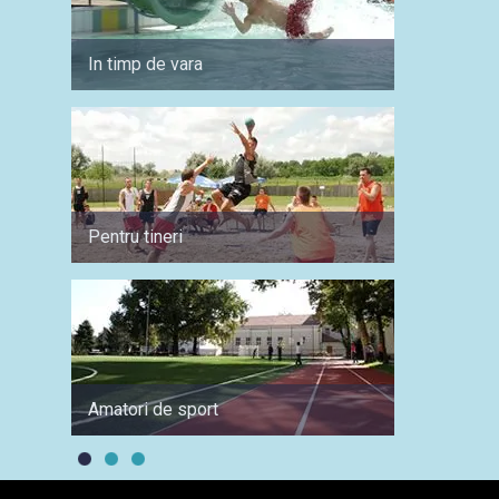
In timp de vara
Pentru
Pentru tineri
Pentru 
Amatori de sport
In timp