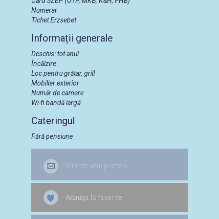
Card SZEP (OTP, MKB, K&H, FHB)
Numerar
Tichet Erzsebet
Informații generale
Deschis: tot anul
Încălzire
Loc pentru grătar, grill
Mobilier exterior
Număr de camere
Wi-fi bandă largă
Cateringul
Fără pensiune
Trimite unui prieten
Adauga la favorite