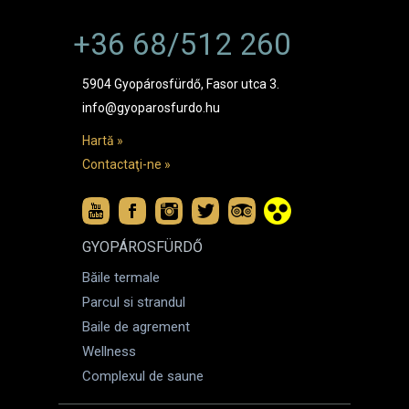
+36 68/512 260
5904 Gyopárosfürdő, Fasor utca 3.
info@gyoparosfurdo.hu
Hartă »
Contactaţi-ne »
GYOPÁROSFÜRDŐ
Băile termale
Parcul si strandul
Baile de agrement
Wellness
Complexul de saune