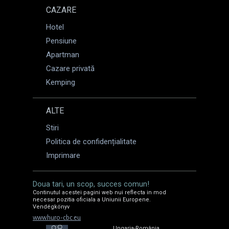
CAZARE
Hotel
Pensiune
Apartman
Cazare privată
Kemping
ALTE
Stiri
Politica de confidențialitate
Imprimare
Doua tari, un scop, succes comun!
Continutul acestei pagini web nui reflecta in mod
necesar pozitia oficiala a Uniunii Europene.
Vendégkönyv
www.huro-cbc.eu
Ungaria-România