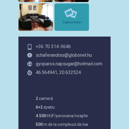
Galerie foto »
+36 70 314-3646
schaferandras@globonet.hu
gyoparos.napsugar@hotmail.com
46.564941, 20.632524
2
cameră
6+2
spațiu
4.500
HUF/persoana/noapte
500
m de la complexul de bai