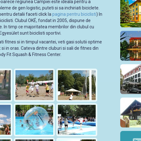
 deoarece regiunea Campiei este ideala pentru a
eme de gen logistic, puteti si sa inchiriati biciclete.
ntru detalii faceti click la
pagina pentru biciclisti
) In
ciclisti. Clubul OKÉ, fondat in 2005, dispune de
. In timp ce majoritatea membrilor din clubul cu
esület sunt biciclisti sportivi.
i fitnes si in timpul vacantei, veti gasi solutii optime
si in oras. Cateva dintre cluburi si sali de fitnes din
dy Fit Squash & Fitness Center.