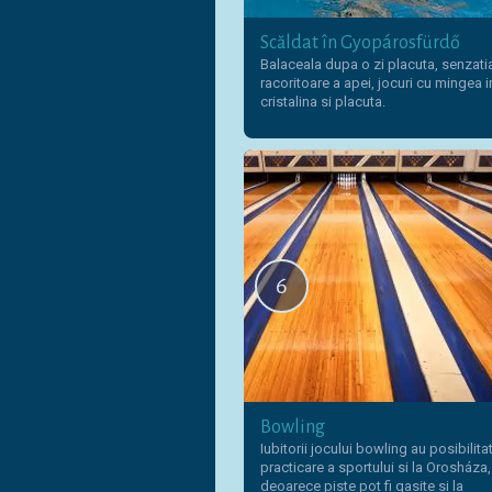
Scăldat în Gyopárosfürdő
Balaceala dupa o zi placuta, senzati
racoritoare a apei, jocuri cu mingea 
cristalina si placuta.
6
Bowling
Iubitorii jocului bowling au posibilita
practicare a sportului si la Orosháza,
deoarece piste pot fi gasite si la