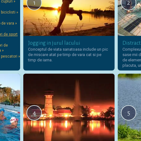
 cupluri »
1
2
biciclisti »
p de vara »
i de sport
Jogging in jurul lacului
Distract
ri de
Conceptul de viata sanatoasa include un pic
Complexul,
a »
de miscare atat pe timp de vara cat si pe
sase mii d
 pescatori »
timp de iarna.
de element
placuta, 
4
5