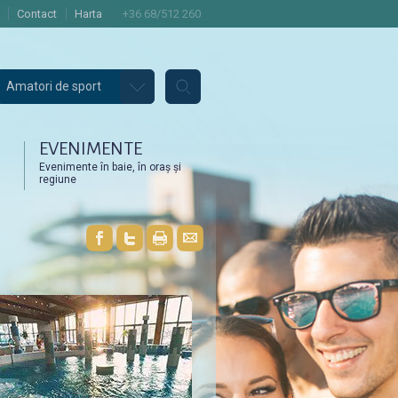
Contact
Harta
+36 68/512 260
Amatori de sport
EVENIMENTE
Evenimente în baie, în oraș și
regiune