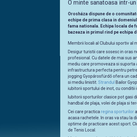
O minte sanatoasa intr-un
Orosháza dispune de o comunitate d
echipe de prima clasa in domeniul 
fama nationala. Echipa locala de f
bazeaza in primul rind pe echipa de
Membrii locali al Clubului sportiv al m
Desigur turistii care sosesc in oras nu
profesional. Cu datele de mai sus a
mediu care promoveaza si suporta act
infrastructura perfecta pentru petrec
jogging Gyopárosfürdő ofera un cadr
si mediu linistit.
Strandul
Bailor Gyop
iubitorii sportului de inot, cu conditi
Iubitorii sporturilor clasice pot gasi
handbal de plaja, volei de plaja si te
Cei care practica
regina sporturilor
a
acasa rachetele. In oras va stau la d
optime de practicare acest sport. Cl
de Tenis Local.