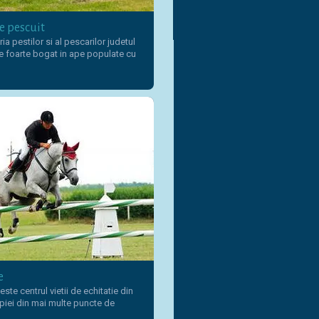
e pescuit
ia pestilor si al pescarilor judetul
e foarte bogat in ape populate cu
e
ste centrul vietii de echitatie din
iei din mai multe puncte de