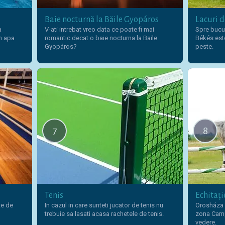
Baie nocturnă la Băile Gyopáros
Lacuri d
a
V-ati intrebat vreo data ce poate fi mai
Spre bucur
in apa
romantic decat o baie nocturna la Baile
Békés est
Gyopáros?
peste.
7
8
Tenis
Echitați
te de
In cazul in care sunteti jucator de tenis nu
Orosháza e
trebuie sa lasati acasa rachetele de tenis.
zona Camp
vedere.