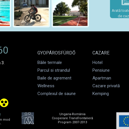
Arată toate
de caz
60
GYOPÁROSFÜRDŐ
CAZARE
Băile termale
Hotel
 3.
Parcul si strandul
Pensiune
Baile de agrement
Apartman
Wellness
Cazare privată
Complexul de saune
Kemping
!
Ungaria-România
Cooperare Transfrontalieră
 in mod
Program 2007-2013
.