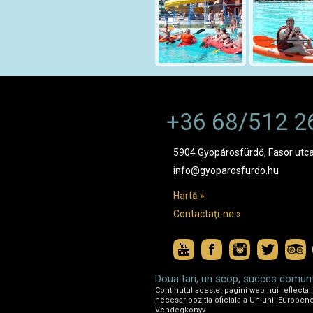
+36 68/512 2
5904 Gyopárosfürdő, Fasor utca
info@gyoparosfurdo.hu
Hartă »
Contactaţi-ne »
Doua tari, un scop, succes comun
Continutul acestei pagini web nui reflecta
necesar pozitia oficiala a Uniunii Europene
Vendégkönyv