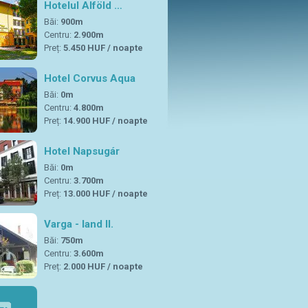
Hotelul Alföld …
Băi:
900m
Centru:
2.900m
Preț:
5.450 HUF / noapte
Hotel Corvus Aqua
Băi:
0m
Centru:
4.800m
Preț:
14.900 HUF / noapte
Hotel Napsugár
Băi:
0m
Centru:
3.700m
Preț:
13.000 HUF / noapte
Varga - land II.
Băi:
750m
Centru:
3.600m
Preț:
2.000 HUF / noapte