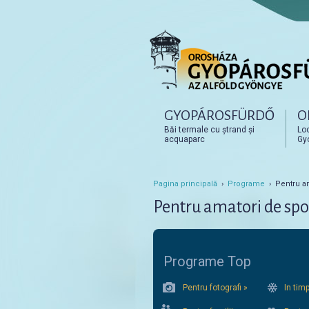
Főmenü
GYOPÁROSFÜRDŐ
O
Tovább az elsődleges t
Tovább a másodlagos t
Băi termale cu ștrand și
Loc
acquaparc
Gy
Pagina principală
›
Programe
› Pentru am
Pentru amatori de spo
Programe Top
Pentru fotografi »
In tim