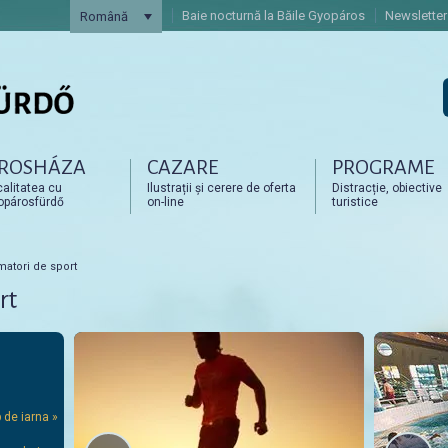
Baie nocturnă la Băile Gyopáros
Newsletter
Română
ROSHÁZA
CAZARE
PROGRAME
artalomra
artalomra
alitatea cu
Ilustrații și cerere de oferta
Distracție, obiective
opárosfürdő
on-line
turistice
atori de sport
rt
p de iarna »