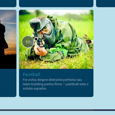
10
Paintball
Fie vorba despre distractie perfecta sau
team-building pentru firme – paintball este o
solutie superba.