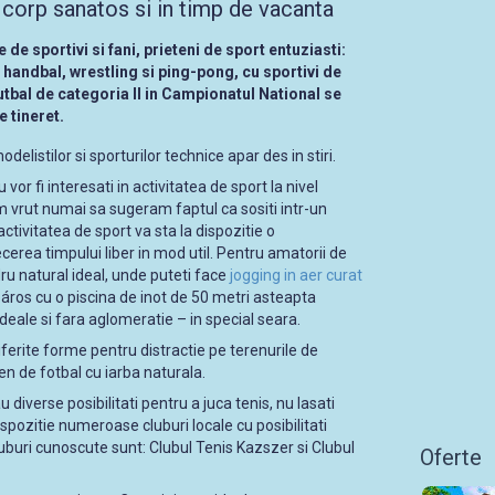
 corp sanatos si in timp de vacanta
e sportivi si fani, prieteni de sport entuziasti:
handbal, wrestling si ping-pong, cu sportivi de
utbal de categoria II in Campionatul National se
 tineret.
odelistilor si sporturilor technice apar des in stiri.
 vor fi interesati in activitatea de sport la nivel
m vrut numai sa sugeram faptul ca sositi intr-un
ivitatea de sport va sta la dispozitie o
erea timpului liber in mod util.
Pentru amatorii de
u natural ideal, unde puteti face
jogging in aer curat
áros cu o piscina de inot de 50 metri asteapta
i ideale si fara aglomeratie – in special seara.
 diferite forme pentru distractie pe terenurile de
ren de fotbal cu iarba naturala.
u diverse posibilitati pentru a juca tenis, nu lasati
ispozitie numeroase cluburi locale cu posibilitati
uburi cunoscute sunt: Clubul Tenis Kazszer si Clubul
Oferte