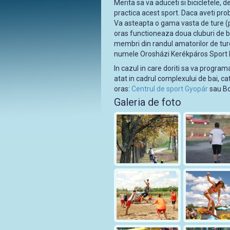
Merita sa va aduceti si bicicletele,
practica acest sport. Daca aveti probl
Va asteapta o gama vasta de ture (pe
oras functioneaza doua cluburi de bi
membri din randul amatorilor de ture
numele Orosházi Kerékpáros Sport Egy
In cazul in care doriti sa va programat
atat in cadrul complexului de bai, cat 
oras:
Centrul de sport Gyopár
sau Bo
Galeria de foto