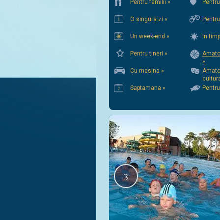
Pentru familii »
Pentru
O singura zi »
Pentru 
Un week-end »
In tim
Pentru tineri »
Amator
»
Cu masina »
Amato
cultur
Saptamana »
Pentru
3