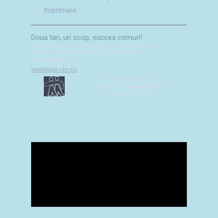
Imprimare
Doua tari, un scop, succes comun!
Continutul acestei pagini web nui reflecta in mod
necesar pozitia oficiala a Uniunii Europene.
Vendégkönyv
www.huro-cbc.eu
Ungaria-România
Cooperare Transfrontalieră
Program 2007-2013