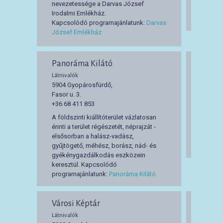
nevezetessége a Darvas József
Kapcso
Irodalmi Emlékház.
Történe
Kapcsolódó programajánlatunk:
Darvas
József Emlékház
Panoráma Kilátó
Kossu
Látnivalók
Látnival
5904 Gyopárosfürdő,
5900 O
Fasor u. 3.
Szabad
+36 68 411 853
A földszinti kiállítóterület vázlatosan
Alkotó:
érinti a terület régészetét, néprajzát -
Rajki Lá
elsősorban a halász-vadász,
Kapcso
gyűjtögető, méhész, borász, nád- és
Orosház
gyékénygazdálkodás eszközein
keresztül. Kapcsolódó
programajánlatunk:
Panoráma Kilátó
Városi Képtár
Táncs
Látnivalók
Látnival