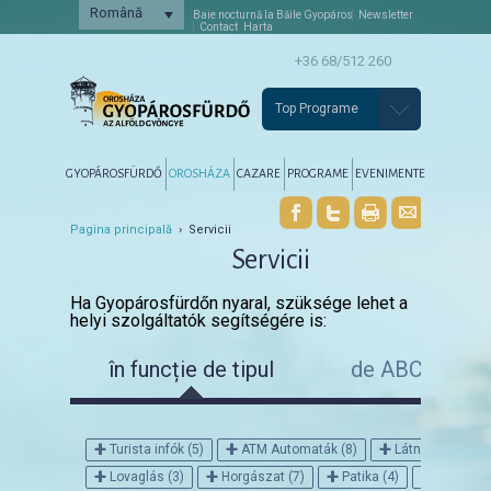
Română
Baie nocturnă la Băile Gyopáros
Newsletter
Contact
Harta
+36 68/512 260
Top Programe
Főmenü
Tovább az elsődleges tartalomra
Tovább a másodlagos tartalomra
GYOPÁROSFÜRDŐ
OROSHÁZA
CAZARE
PROGRAME
EVENIMENTE
Pagina principală
› Servicii
Servicii
Ha Gyopárosfürdőn nyaral, szüksége lehet a
helyi szolgáltatók segítségére is:
în funcție de tipul
de ABC
+
+
+
Turista infók (5)
ATM Automaták (8)
Látnivalók (19)
+
+
+
+
Lovaglás (3)
Horgászat (7)
Patika (4)
Posta (5)