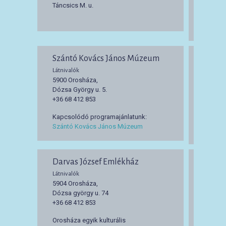
Táncsics M. u.
Retek u.
+36 30 
Bors Im
Szántó Kovács János Múzeum
Kútm
Látnivalók
Látnival
5900 Orosháza,
5900 O
Dózsa György u. 5.
Könd u.
+36 68 412 853
+36 68 
Kútmúze
Kapcsolódó programajánlatunk:
kúttípu
Szántó Kovács János Múzeum
progra
Darvas József Emlékház
Törté
Látnivalók
Látnival
5904 Orosháza,
5900 O
Dózsa györgy u. 74
Táncsic
+36 68 412 853
A szob
Orosháza egyik kulturális
kapuja”