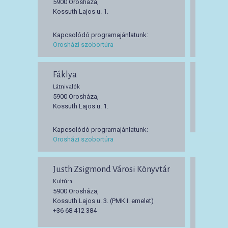
5900 Orosháza,
5900 O
Kossuth Lajos u. 1.
Kossuth
Kapcsolódó programajánlatunk:
Kapcso
Orosházi szobortúra
Orosház
Fáklya
Petőf
Látnivalók
Kultúra
5900 Orosháza,
5900 O
Kossuth Lajos u. 1.
Kossuth
+36 68 
Kapcsolódó programajánlatunk:
Orosházi szobortúra
Justh Zsigmond Városi Könyvtár
Város
Kultúra
Sport
5900 Orosháza,
5900 O
Kossuth Lajos u. 3. (PMK I. emelet)
Tó u. 4.
+36 68 412 384
+36 68 
Klubunk