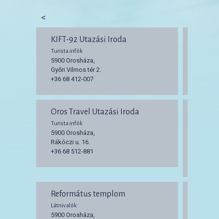
<
KIFT-92 Utazási Iroda
NAGY 
Turista infók
Turista 
5900 Orosháza,
5900 O
Győri Vilmos tér 2.
Kossuth
+36 68 412-007
+36 68 
Oros Travel Utazási Iroda
Vadás
Iroda
Turista infók
5900 Orosháza,
Turista 
Rákóczi u. 16.
5900 O
+36 68 512-881
Lehel u.
+36 68 
Református templom
Padl
Látnivalók
Látnival
5900 Orosháza,
5900 O