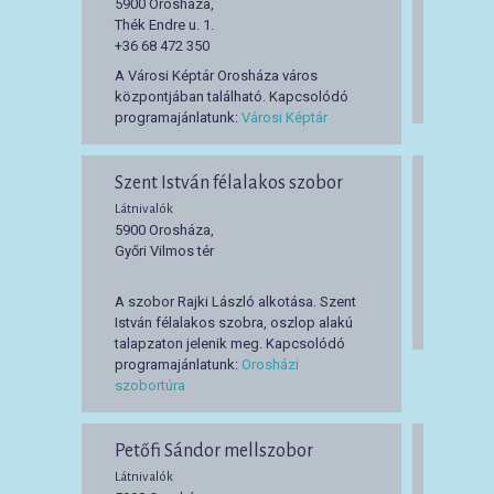
5900 Orosháza,
5900 O
Thék Endre u. 1.
Táncsic
+36 68 472 350
A Városi Képtár Orosháza város
Kapcso
központjában található. Kapcsolódó
Orosház
programajánlatunk:
Városi Képtár
Szent István félalakos szobor
Szánt
Látnivalók
Látnival
5900 Orosháza,
5900 O
Győri Vilmos tér
Dózsa G
A szobor Rajki László alkotása. Szent
Kapcso
István félalakos szobra, oszlop alakú
Orosház
talapzaton jelenik meg. Kapcsolódó
programajánlatunk:
Orosházi
szobortúra
Petőfi Sándor mellszobor
Hősök
Látnivalók
Látnival