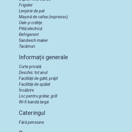
Frigider
Lenjerie de pat
Mașină de cafea (espresso)
Oale și crătițe
Plită electrică
Refrigerent
Sandwich maker
Tacămuri
Informații generale
Curte privată
Deschis: tot anul
Facilități de gătit, prăjit
Facilități de spălat
Încălzire
Loc pentru grătar, grill
Wi-fi bandă largă
Cateringul
Fără pensiune