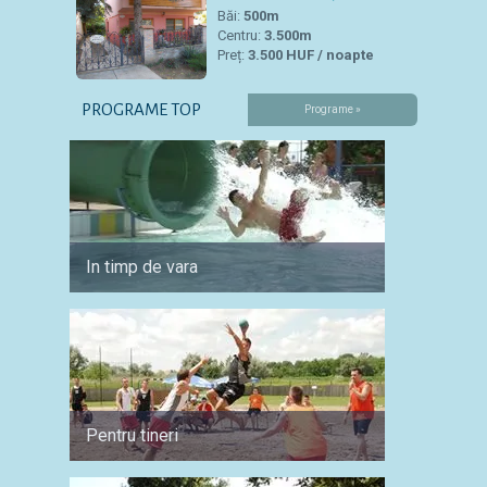
Băi:
500m
Centru:
3.500m
Preț:
3.500 HUF / noapte
PROGRAME TOP
Programe »
In timp de vara
Pentru
Pentru tineri
Pentru 