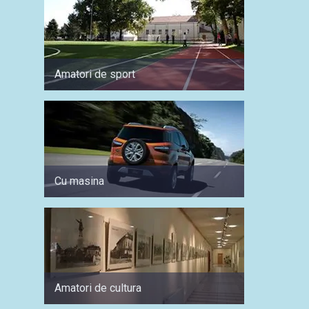
Amatori de sport
In timp
Cu masina
Pentru 
Amatori de cultura
Pentru 