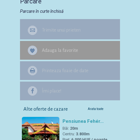
Parcare
Parcare în curte închisă
Trimite unui prieten
Adauga la favorite
Printeaza foaie de date
Îmi place!
Alte oferte de cazare
Arata toate
Pensiunea Fehér…
Băi:
20m
Centru:
3.800m
Preț:
6.000 HUF / noapte