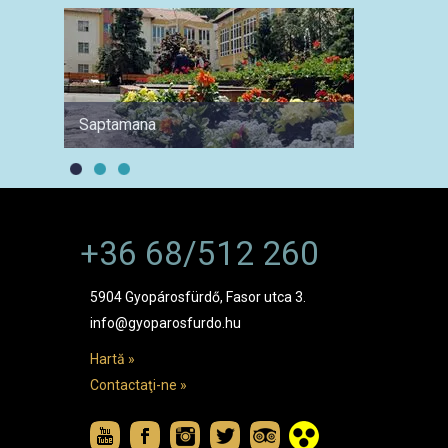
Saptamana
O singu
+36 68/512 260
5904 Gyopárosfürdő, Fasor utca 3.
info@gyoparosfurdo.hu
Hartă »
Contactaţi-ne »