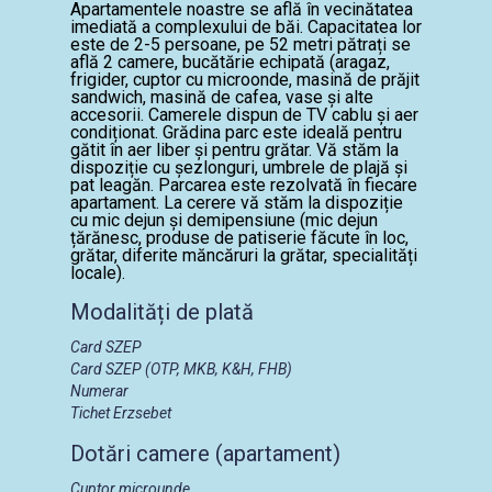
Apartamentele noastre se află în vecinătatea
imediată a complexului de băi. Capacitatea lor
este de 2-5 persoane, pe 52 metri pătrați se
află 2 camere, bucătărie echipată (aragaz,
frigider, cuptor cu microonde, masină de prăjit
sandwich, masină de cafea, vase și alte
accesorii. Camerele dispun de TV cablu și aer
condiționat. Grădina parc este ideală pentru
gătit în aer liber și pentru grătar. Vă stăm la
dispoziție cu șezlonguri, umbrele de plajă și
pat leagăn. Parcarea este rezolvată în fiecare
apartament. La cerere vă stăm la dispoziție
cu mic dejun și demipensiune (mic dejun
țărănesc, produse de patiserie făcute în loc,
grătar, diferite măncăruri la grătar, specialități
locale).
Modalități de plată
Card SZEP
Card SZEP (OTP, MKB, K&H, FHB)
Numerar
Tichet Erzsebet
Dotări camere (apartament)
Cuptor microunde