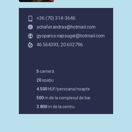
+36 (70) 314-3646
schafer.andras@hotmail.com
gyoparos.napsugar@hotmail.com
46.564393, 20.632796
5
cameră
20
spațiu
4.500
HUF/persoana/noapte
500
m de la complexul de bai
3.800
m de la centru