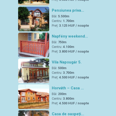
Pensiunea priva…
Băi:
5.500m
Centru:
1.700m
Preț:
3.125 HUF / noapte
Napfény weekend…
Băi:
750m
Centru:
4.100m
Preț:
3.800 HUF / noapte
Vila Napsugár 5.
Băi:
500m
Centru:
3.700m
Preț:
4.500 HUF / noapte
Horváth – Casa …
Băi:
200m
Centru:
3.800m
Preț:
4.500 HUF / noapte
Casa de oaspeți…