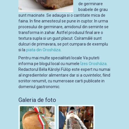
de germinare
boabele de grau
sunt macinate. Se adauga si o cantitate mica de
faina. In fine amestecul se pune in cuptor. In urma
procesului de germinare, amidonul din seminte se
transforma in zahar. Astfel produsul final are o
textura supla si un gust placut. Csíramálé sunt
dulcuri de primavara, se pot cumpara de exemplu
si la
piata din Orosháza
.
Pentru mai multe specialitati locale Va puteti
informa pe blogul local cu numele
Ízes Orosháza
.
Redactorul Béla Károlyi Fülöp este expert nu numai
al ingredientelor alimentare dar si a cuvintelor, fiind
scriitor renumit, cu numeroase carti publicate in
domeniul gastronomic.
Galeria de foto