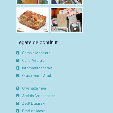
Legate de conținut
Campie Maghiara
Coltul Viforului
Informații generale
Orasul vecin: Arad
Orosháza mea
András Gáspár actor
Zsolt Litauszki
Produse locale