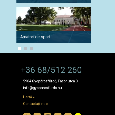
Amatori de sport
In timp
+36 68/512 260
5904 Gyopárosfürdő, Fasor utca 3.
info@gyoparosfurdo.hu
Hartă »
Contactaţi-ne »