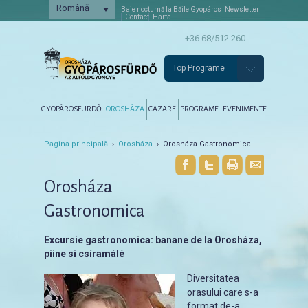
Română
Baie nocturnă la Băile Gyopáros
Newsletter
Contact
Harta
+36 68/512 260
Top Programe
Főmenü
Tovább az elsődleges tartalomra
Tovább a másodlagos tartalomra
GYOPÁROSFÜRDŐ
OROSHÁZA
CAZARE
PROGRAME
EVENIMENTE
Pagina principală
›
Orosháza
› Orosháza Gastronomica
Orosháza
Gastronomica
Excursie gastronomica: banane de la Orosháza,
piine si csíramálé
Diversitatea
orasului care s-a
format de-a