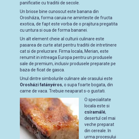
panificatie cu traditii de secole.
Un briose bine cunoscut este banana din
Orosháza, forma caruia ne aminteste de fructa
exotica, de fapt este vorba de o prajitura pregatita
cu untura si oua de forma bananei.
Un alt element cheie al culturii culinare este
pasarea de curte atat pentru traditii de intretinere
cat si de prelucrare. Firma locala, Merian, este
renumit in intreaga Europa pentru un produsele
sale de premium, inclusiv produsele preparate pe
baza de ficat de gasca.
Unul dintre simbolurile culinare ale orasului este
Orosházi fatányéros
, o supa foarte bogata, din
carne de vaca. Trebuie neaparat s-o gustati.
O specialitate
locala este si
csíramálé
,
desertul cel mai
veche preparat
din cereale. In
urma procesului