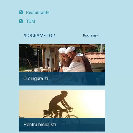
Restaurante
TDM
PROGRAME TOP
Programe »
O singura zi
Cu mas
Pentru biciclisti
Amatori